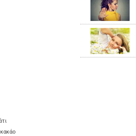
άτι
 κακάο