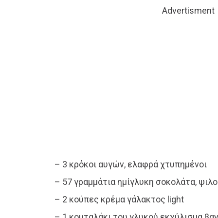
Advertisment
– 3 κρόκοι αυγών, ελαφρά χτυπημένοι
– 57 γραμμάτια ημίγλυκη σοκολάτα, ψιλ
– 2 κούπες κρέμα γάλακτος light
– 1 κουταλάκι του γλυκού εκχύλισμα βαν