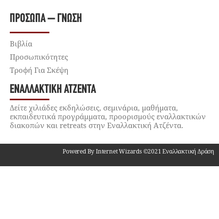
ΠΡΌΣΩΠΑ – ΓΝΏΣΗ
Βιβλία
Προσωπικότητες
Τροφή Για Σκέψη
ΕΝΑΛΛΑΚΤΙΚΉ ΑΤΖΈΝΤΑ
Δείτε χιλιάδες εκδηλώσεις, σεμινάρια, μαθήματα,
εκπαιδευτικά προγράμματα, προορισμούς εναλλακτικών
διακοπών και retreats στην Εναλλακτική Ατζέντα.
Powered By Internet Wizards ©2021 Εναλλακτική Δράση