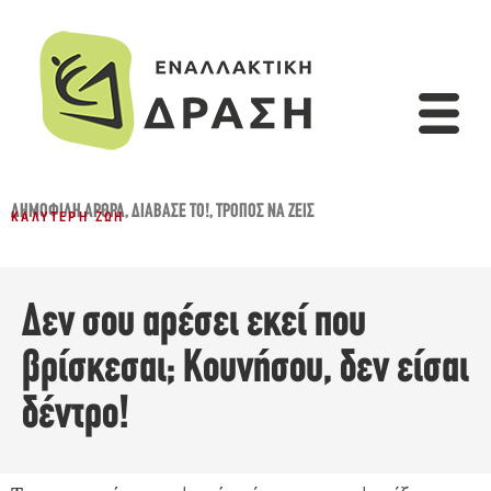
ΔΗΜΟΦΙΛΉ ΆΡΘΡΑ
,
ΔΙΆΒΑΣΈ ΤΟ!
,
ΤΡΌΠΟΣ ΝΑ ΖΕΙΣ
ΚΑΛΎΤΕΡΗ ΖΩΉ
Δεν σου αρέσει εκεί που
βρίσκεσαι; Κουνήσου, δεν είσαι
δέντρο!