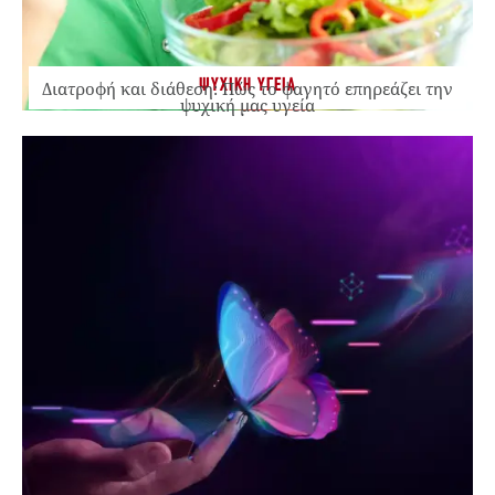
ΨΥΧΙΚΗ ΥΓΕΙΑ
Διατροφή και διάθεση: Πώς το φαγητό επηρεάζει την
ψυχική μας υγεία