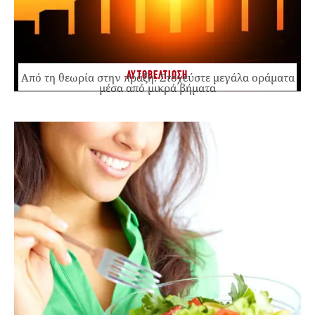
ΑΥΤΟΒΕΛΤΙΩΣΗ
Από τη θεωρία στην πράξη: Στοχεύστε μεγάλα οράματα
μέσα από μικρά βήματα