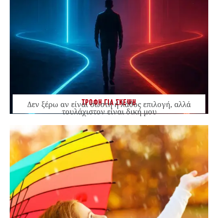
ΤΡΟΦΗ ΓΙΑ ΣΚΕΨΗ
Δεν ξέρω αν είναι σωστή ή λάθος επιλογή, αλλά
τουλάχιστον είναι δική μου