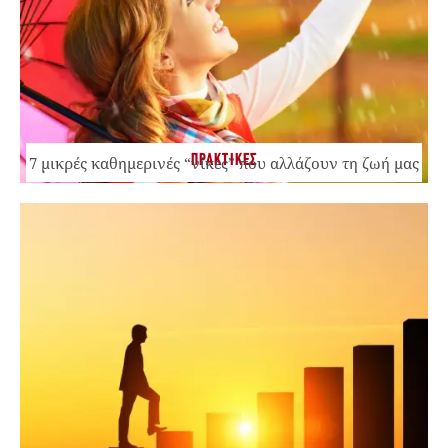
ΠΡΑΚΤΙΚΕΣ
7 μικρές καθημερινές “νίκες” που αλλάζουν τη ζωή μας