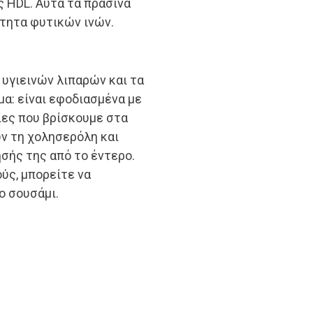
ς HDL. Αυτά τα πράσινα
τητα φυτικών ινών.
ή υγιεινών λιπαρών και τα
α: είναι εφοδιασμένα με
ίες που βρίσκουμε στα
υν τη χολησερόλη και
σής της από το έντερο.
ύς, μπορείτε να
ο σουσάμι.