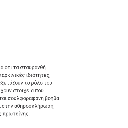
ια ότι τα σταυρανθή
καρκινικές ιδιότητες,
εξετάζουν το ρόλο του
ρχουν στοιχεία που
εται σουλφοραφάνη βοηθά
α στην αθηροσκλήρωση,
ς πρωτεΐνης.