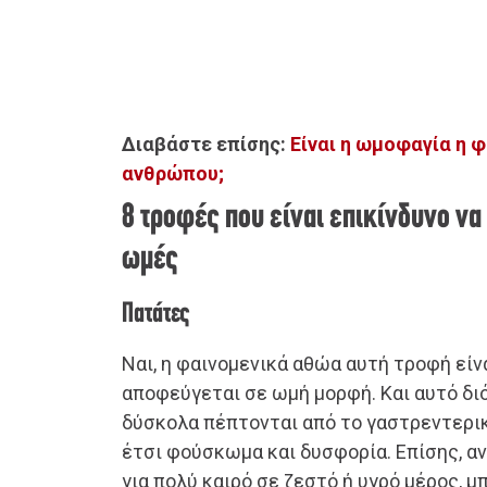
Διαβάστε επίσης:
Είναι η ωμοφαγία η 
ανθρώπου;
8 τροφές που είναι επικίνδυνο ν
ωμές
Πατάτες
Ναι, η φαινομενικά αθώα αυτή τροφή είν
αποφεύγεται σε ωμή μορφή. Και αυτό διό
δύσκολα πέπτονται από το γαστρεντερι
έτσι φούσκωμα και δυσφορία. Επίσης, αν
για πολύ καιρό σε ζεστό ή υγρό μέρος, μ