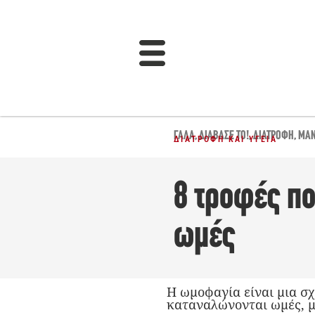
ΓΆΛΑ
,
ΔΙΆΒΑΣΈ ΤΟ!
,
ΔΙΑΤΡΟΦΉ
,
ΜΑΝ
ΔΙΑΤΡΟΦΉ ΚΑΙ ΥΓΕΊΑ
8 τροφές π
ωμές
Η ωμοφαγία είναι μια σ
καταναλώνονται ωμές, μ