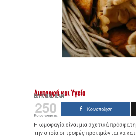
Διατροφή και Υγεία
EDITORIAL TEAM
250
Κοινοποίηση
Κοινοποιήσεις
Η ωμοφαγία είναι μια σχετικά πρόσφατη
την οποία οι τροφές προτιμώνται να κα