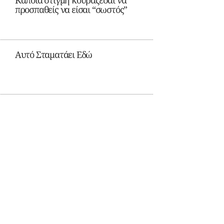
Κάποια στιγμή κουράζεσαι να
προσπαθείς να είσαι “σωστός”
Αυτό Σταματάει Εδώ