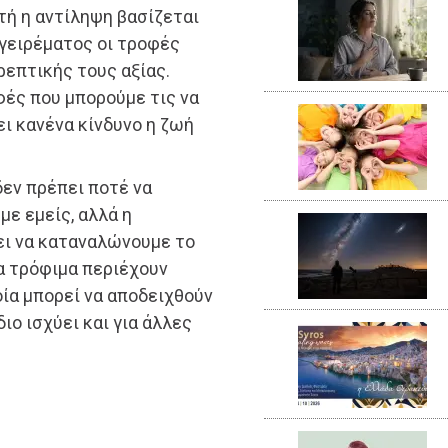
τή η αντίληψη βασίζεται
αγειρέματος οι τροφές
ρεπτικής τους αξίας.
ές που μπορούμε τις να
ι κανένα κίνδυνο η ζωή
δεν πρέπει ποτέ να
ε εμείς, αλλά η
ει να καταναλώνουμε το
α τρόφιμα περιέχουν
οία μπορεί να αποδειχθούν
ιο ισχύει και για άλλες