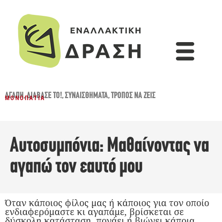
ΑΓΆΠΗ
,
ΔΙΆΒΑΣΈ ΤΟ!
,
ΣΥΝΑΙΣΘΉΜΑΤΑ
,
ΤΡΌΠΟΣ ΝΑ ΖΕΙΣ
ΜΟΝΟΠΆΤΙΑ
Αυτοσυμπόνια: Μαθαίνοντας να
αγαπώ τον εαυτό μου
Όταν κάποιος φίλος μας ή κάποιος για τον οποίο
ενδιαφερόμαστε κι αγαπάμε, βρίσκεται σε
δύσκολη κατάσταση, πονάει ή βιώνει κάποια