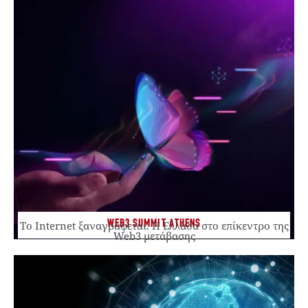
WEB3 SUMMIT ATHENS
Το Internet ξαναγράφεται. Η Ελλάδα στο επίκεντρο της
Web3 μετάβασης