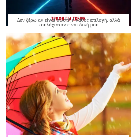
ΤΡΟΦΗ ΓΙΑ ΣΚΕΨΗ
Δεν ξέρω αν είναι σωστή ή λάθος επιλογή, αλλά
τουλάχιστον είναι δική μου