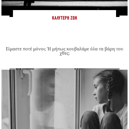
ΚΑΛΎΤΕΡΗ ΖΩΉ
Είμαστε ποτέ μόνοι; Ή μήπως κουβαλάμε όλα τα βάρη του
χθες;