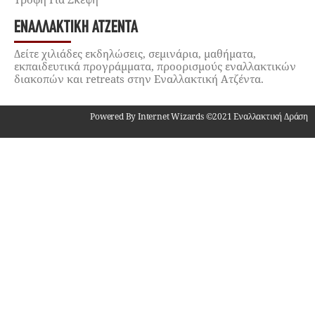
ΕΝΑΛΛΑΚΤΙΚΉ ΑΤΖΈΝΤΑ
Δείτε χιλιάδες εκδηλώσεις, σεμινάρια, μαθήματα,
εκπαιδευτικά προγράμματα, προορισμούς εναλλακτικών
διακοπών και retreats στην Εναλλακτική Ατζέντα.
Powered By Internet Wizards ©2021 Εναλλακτική Δράση