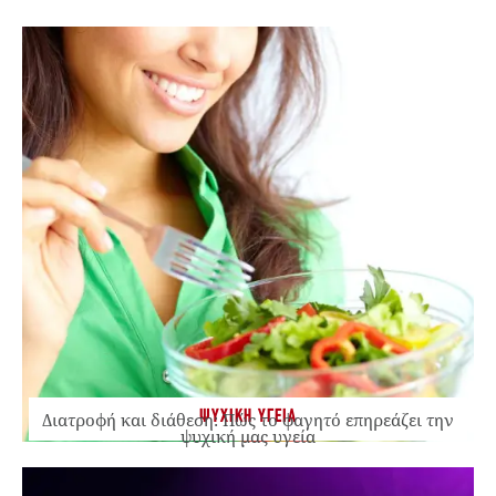
ΨΥΧΙΚΗ ΥΓΕΙΑ
Διατροφή και διάθεση: Πώς το φαγητό επηρεάζει την
ψυχική μας υγεία