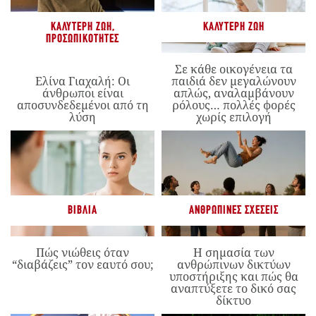
ΚΑΛΎΤΕΡΗ ΖΩΉ
,
ΚΑΛΎΤΕΡΗ ΖΩΉ
ΠΡΟΣΩΠΙΚΌΤΗΤΕΣ
Σε κάθε οικογένεια τα
Ελίνα Γιαχαλή: Οι
παιδιά δεν μεγαλώνουν
άνθρωποι είναι
απλώς, αναλαμβάνουν
αποσυνδεδεμένοι από τη
ρόλους… πολλές φορές
λύση
χωρίς επιλογή
ΒΙΒΛΊΑ
ΑΝΘΡΏΠΙΝΕΣ ΣΧΈΣΕΙΣ
Πώς νιώθεις όταν
Η σημασία των
“διαβάζεις” τον εαυτό σου;
ανθρώπινων δικτύων
υποστήριξης και πώς θα
αναπτύξετε το δικό σας
δίκτυο