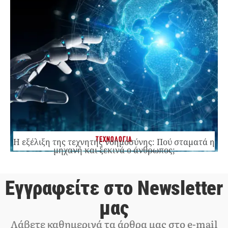
ΤΕΧΝΟΛΟΓΙΑ
Η εξέλιξη της τεχνητής νοημοσύνης: Πού σταματά η
μηχανή και ξεκινά ο άνθρωπος;
Εγγραφείτε στο Newsletter
μας
Λάβετε καθημερινά τα άρθρα μας στο e-mail