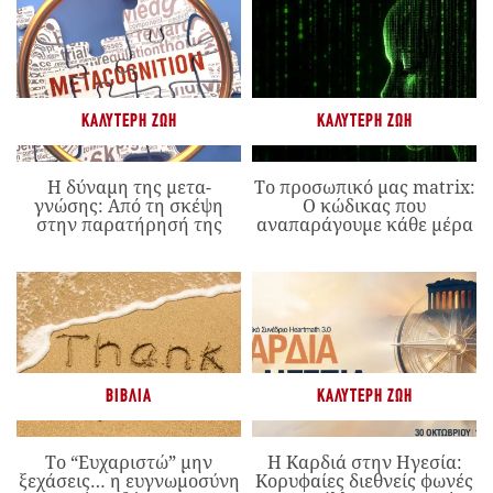
ΚΑΛΎΤΕΡΗ ΖΩΉ
ΚΑΛΎΤΕΡΗ ΖΩΉ
Η δύναμη της μετα-
Το προσωπικό μας matrix:
γνώσης: Από τη σκέψη
Ο κώδικας που
στην παρατήρησή της
αναπαράγουμε κάθε μέρα
ΒΙΒΛΊΑ
ΚΑΛΎΤΕΡΗ ΖΩΉ
Το “Ευχαριστώ” μην
Η Καρδιά στην Ηγεσία:
ξεχάσεις… η ευγνωμοσύνη
Κορυφαίες διεθνείς φωνές