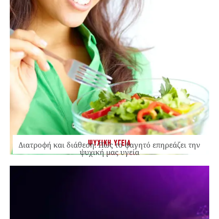
ΨΥΧΙΚΗ ΥΓΕΙΑ
Διατροφή και διάθεση: Πώς το φαγητό επηρεάζει την
ψυχική μας υγεία