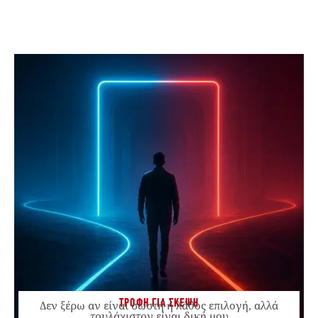
ΤΡΟΦΗ ΓΙΑ ΣΚΕΨΗ
Δεν ξέρω αν είναι σωστή ή λάθος επιλογή, αλλά
τουλάχιστον είναι δική μου