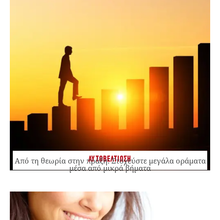
ΑΥΤΟΒΕΛΤΙΩΣΗ
Από τη θεωρία στην πράξη: Στοχεύστε μεγάλα οράματα
μέσα από μικρά βήματα