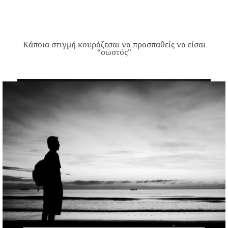
Κάποια στιγμή κουράζεσαι να προσπαθείς να είσαι
“σωστός”