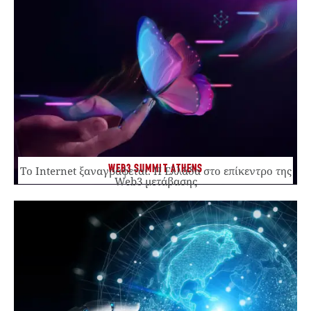
WEB3 SUMMIT ATHENS
Το Internet ξαναγράφεται. Η Ελλάδα στο επίκεντρο της
Web3 μετάβασης