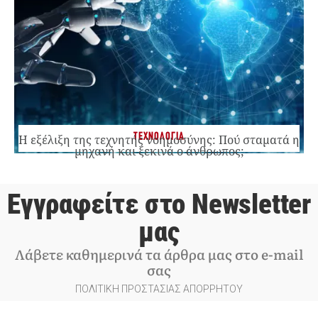
ΤΕΧΝΟΛΟΓΙΑ
Η εξέλιξη της τεχνητής νοημοσύνης: Πού σταματά η
μηχανή και ξεκινά ο άνθρωπος;
Εγγραφείτε στο Newsletter
μας
Λάβετε καθημερινά τα άρθρα μας στο e-mail
σας
ΠΟΛΙΤΙΚΗ ΠΡΟΣΤΑΣΙΑΣ ΑΠΟΡΡΗΤΟΥ