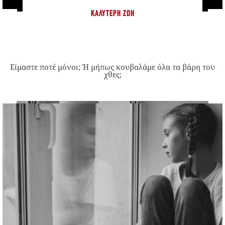
ΚΑΛΎΤΕΡΗ ΖΩΉ
Είμαστε ποτέ μόνοι; Ή μήπως κουβαλάμε όλα τα βάρη του
χθες;