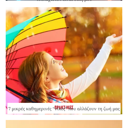
ΠΡΑΚΤΙΚΕΣ
7 μικρές καθημερινές “νίκες” που αλλάζουν τη ζωή μας