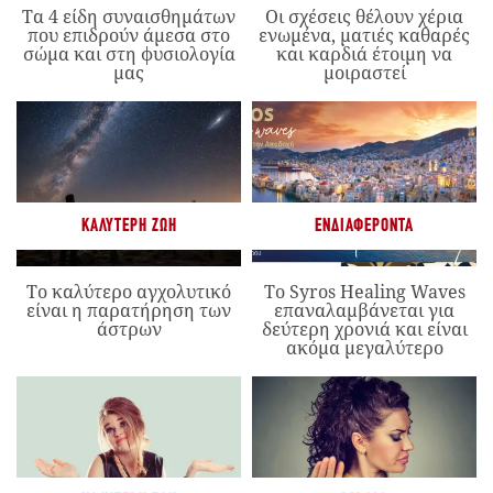
Τα 4 είδη συναισθημάτων
Οι σχέσεις θέλουν χέρια
που επιδρούν άμεσα στο
ενωμένα, ματιές καθαρές
σώμα και στη φυσιολογία
και καρδιά έτοιμη να
μας
μοιραστεί
ΚΑΛΎΤΕΡΗ ΖΩΉ
ΕΝΔΙΑΦΈΡΟΝΤΑ
Το καλύτερο αγχολυτικό
Το Syros Healing Waves
είναι η παρατήρηση των
επαναλαμβάνεται για
άστρων
δεύτερη χρονιά και είναι
ακόμα μεγαλύτερο