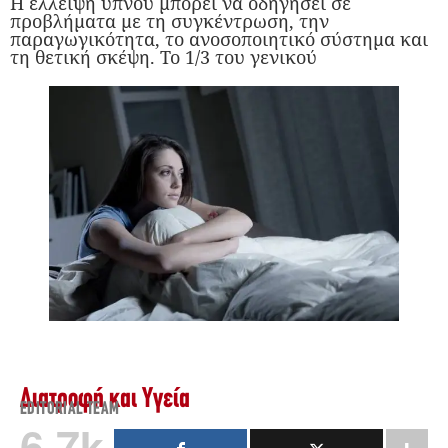
Η έλλειψη ύπνου μπορεί να οδηγήσει σε
προβλήματα με τη συγκέντρωση, την
παραγωγικότητα, το ανοσοποιητικό σύστημα και
τη θετική σκέψη. Το 1/3 του γενικού
Διατροφή και Υγεία
EDITORIAL TEAM
6.7k