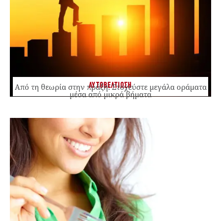
ΑΥΤΟΒΕΛΤΙΩΣΗ
Από τη θεωρία στην πράξη: Στοχεύστε μεγάλα οράματα
μέσα από μικρά βήματα