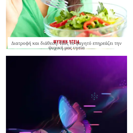
ΨΥΧΙΚΗ ΥΓΕΙΑ
Διατροφή και διάθεση: Πώς το φαγητό επηρεάζει την
ψυχική μας υγεία