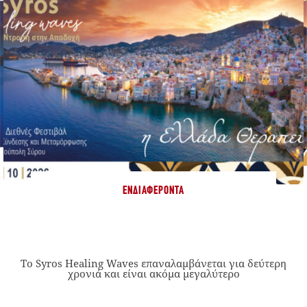
ΕΝΔΙΑΦΈΡΟΝΤΑ
Το Syros Healing Waves επαναλαμβάνεται για δεύτερη
χρονιά και είναι ακόμα μεγαλύτερο