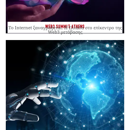
WEB3 SUMMIT ATHENS
Το Internet ξαναγράφεται. Η Ελλάδα στο επίκεντρο της
Web3 μετάβασης