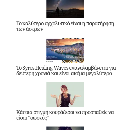
Το καλύτερο αγχολυτικό είναι η παρατήρηση
των άστρων
Το Syros Healing Waves επαναλαμβάνεται για
δεύτερη χρονιά και είναι ακόμα μεγαλύτερο
Κάποια στιγμή κουράζεσαι να προσπαθείς να
είσαι “σωστός”