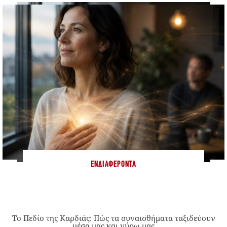
ΕΝΔΙΑΦΈΡΟΝΤΑ
Το Πεδίο της Καρδιάς: Πώς τα συναισθήματα ταξιδεύουν
μέσα μας και γύρω μας