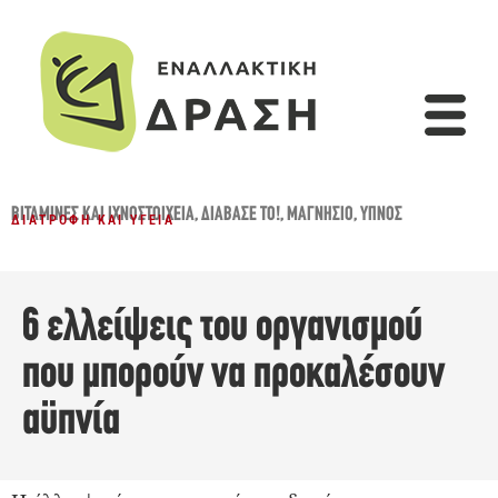
ΒΙΤΑΜΊΝΕΣ ΚΑΙ ΙΧΝΟΣΤΟΙΧΕΊΑ
,
ΔΙΆΒΑΣΈ ΤΟ!
,
ΜΑΓΝΉΣΙΟ
,
ΎΠΝΟΣ
ΔΙΑΤΡΟΦΉ ΚΑΙ ΥΓΕΊΑ
6 ελλείψεις του οργανισμού
που μπορούν να προκαλέσουν
αϋπνία