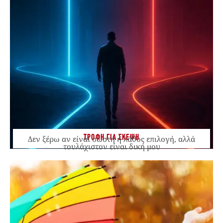
ΤΡΟΦΗ ΓΙΑ ΣΚΕΨΗ
Δεν ξέρω αν είναι σωστή ή λάθος επιλογή, αλλά
τουλάχιστον είναι δική μου