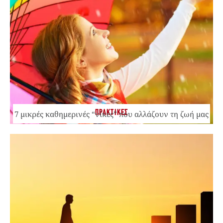
ΠΡΑΚΤΙΚΕΣ
7 μικρές καθημερινές “νίκες” που αλλάζουν τη ζωή μας