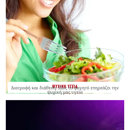
ΨΥΧΙΚΗ ΥΓΕΙΑ
Διατροφή και διάθεση: Πώς το φαγητό επηρεάζει την
ψυχική μας υγεία