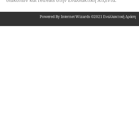
διακοπών και retreats στην Εναλλακτική Ατζέντα.
Powered By Internet Wizards ©2021 Εναλλακτική Δράση