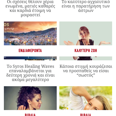
Οι σχέσεις θέλουν χέρια
Το καλύτερο αγχολυτικό
ενωμένα, ματιές καθαρές
είναι η παρατήρηση των
και καρδιά έτοιμη να
άστρων
μοιραστεί
ΕΝΔΙΑΦΈΡΟΝΤΑ
ΚΑΛΎΤΕΡΗ ΖΩΉ
Το Syros Healing Waves
Κάποια στιγμή κουράζεσαι
επαναλαμβάνεται για
να προσπαθείς να είσαι
δεύτερη χρονιά και είναι
“σωστός”
ακόμα μεγαλύτερο
ΒΙΒΛΊΑ
ΒΙΒΛΊΑ