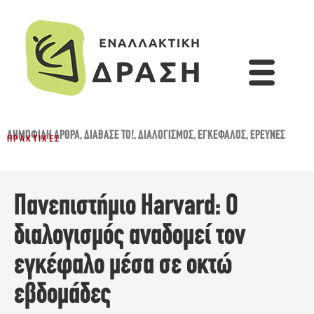
ΔΗΜΟΦΙΛΉ ΆΡΘΡΑ
,
ΔΙΆΒΑΣΈ ΤΟ!
,
ΔΙΑΛΟΓΙΣΜΌΣ
,
ΕΓΚΈΦΑΛΟΣ
,
ΈΡΕΥΝΕΣ
ΠΡΑΚΤΙΚΈΣ
Πανεπιστήμιο Harvard: Ο
διαλογισμός αναδομεί τον
εγκέφαλο μέσα σε οκτώ
εβδομάδες