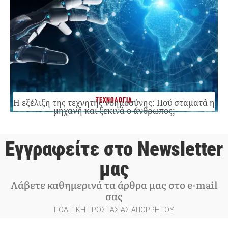
ΤΕΧΝΟΛΟΓΙΑ
Η εξέλιξη της τεχνητής νοημοσύνης: Πού σταματά η
μηχανή και ξεκινά ο άνθρωπος;
Εγγραφείτε στο Newsletter
μας
Λάβετε καθημερινά τα άρθρα μας στο e-mail
σας
ΠΟΛΙΤΙΚΗ ΠΡΟΣΤΑΣΙΑΣ ΑΠΟΡΡΗΤΟΥ