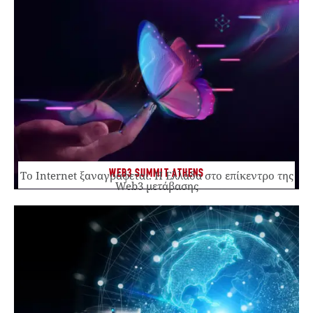
WEB3 SUMMIT ATHENS
Το Internet ξαναγράφεται. Η Ελλάδα στο επίκεντρο της
Web3 μετάβασης