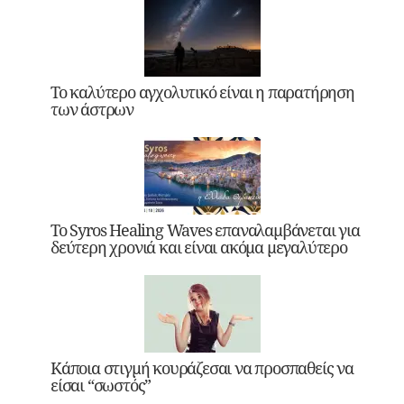
Το καλύτερο αγχολυτικό είναι η παρατήρηση
των άστρων
Το Syros Healing Waves επαναλαμβάνεται για
δεύτερη χρονιά και είναι ακόμα μεγαλύτερο
Κάποια στιγμή κουράζεσαι να προσπαθείς να
είσαι “σωστός”