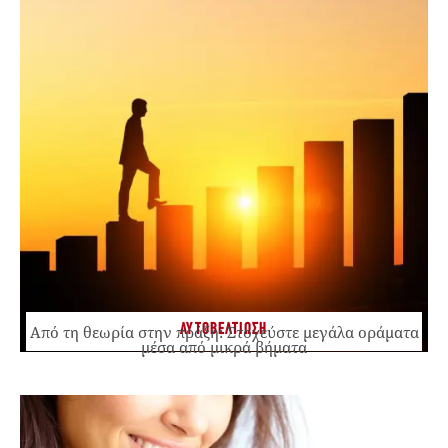
ΑΥΤΟΒΕΛΤΙΩΣΗ
Από τη θεωρία στην πράξη: Στοχεύστε μεγάλα οράματα
μέσα από μικρά βήματα