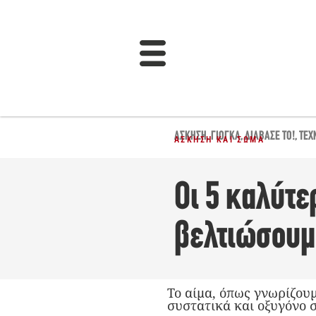
ΆΣΚΗΣΗ
,
ΓΙΌΓΚΑ
,
ΔΙΆΒΑΣΈ ΤΟ!
,
ΤΕΧ
ΆΣΚΗΣΗ ΚΑΙ ΣΏΜΑ
Οι 5 καλύτε
βελτιώσουμ
Το αίμα, όπως γνωρίζου
συστατικά και οξυγόνο σ