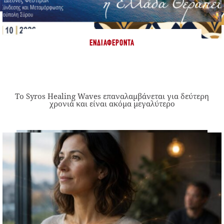
ΕΝΔΙΑΦΈΡΟΝΤΑ
Το Syros Healing Waves επαναλαμβάνεται για δεύτερη
χρονιά και είναι ακόμα μεγαλύτερο