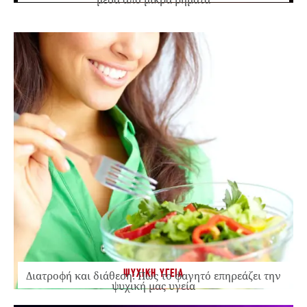
ΨΥΧΙΚΗ ΥΓΕΙΑ
Διατροφή και διάθεση: Πώς το φαγητό επηρεάζει την
ψυχική μας υγεία