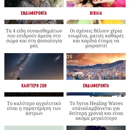
ΕΝΔΙΑΦΈΡΟΝΤΑ
ΒΙΒΛΊΑ
Τα 4 είδη συναισθημάτων
Οι σχέσεις θέλουν χέρια
που επιδρούν άμεσα στο
ενωμένα, ματιές καθαρές
σώμα και στη φυσιολογία
και καρδιά έτοιμη να
μας
μοιραστεί
ΚΑΛΎΤΕΡΗ ΖΩΉ
ΕΝΔΙΑΦΈΡΟΝΤΑ
Το καλύτερο αγχολυτικό
Το Syros Healing Waves
είναι η παρατήρηση των
επαναλαμβάνεται για
άστρων
δεύτερη χρονιά και είναι
ακόμα μεγαλύτερο