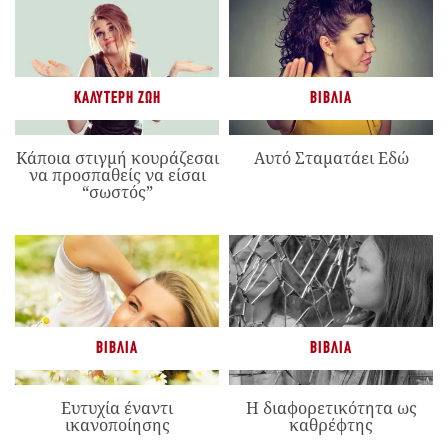
ΚΑΛΎΤΕΡΗ ΖΩΉ
ΒΙΒΛΊΑ
Κάποια στιγμή κουράζεσαι
Αυτό Σταματάει Εδώ
να προσπαθείς να είσαι
“σωστός”
ΒΙΒΛΊΑ
ΒΙΒΛΊΑ
Ευτυχία έναντι
Η διαφορετικότητα ως
ικανοποίησης
καθρέφτης