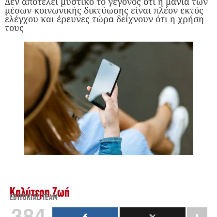
Δεν αποτελεί μυστικό το γεγονός ότι η μανία των
μέσων κοινωνικής δικτύωσης είναι πλέον εκτός
ελέγχου και έρευνες τώρα δείχνουν ότι η χρήση
τους
Καλύτερη Ζωή
EDITORIAL TEAM
384