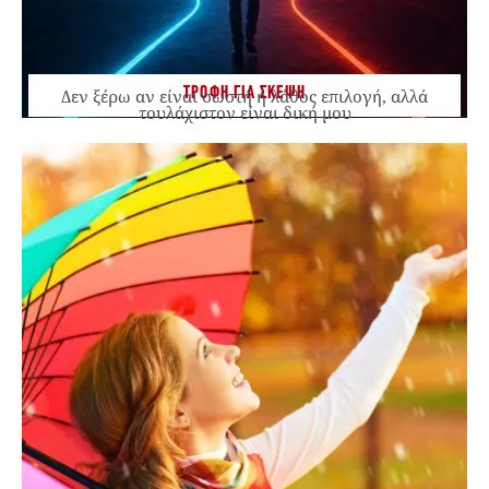
ΤΡΟΦΗ ΓΙΑ ΣΚΕΨΗ
Δεν ξέρω αν είναι σωστή ή λάθος επιλογή, αλλά
τουλάχιστον είναι δική μου