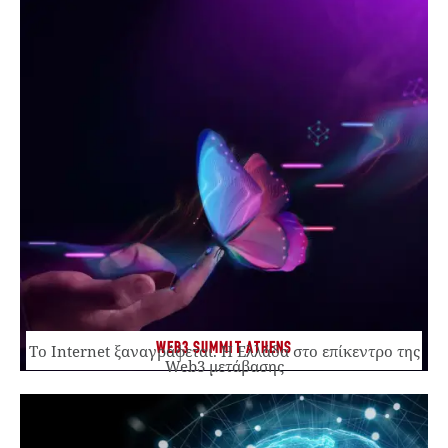
WEB3 SUMMIT ATHENS
Το Internet ξαναγράφεται. Η Ελλάδα στο επίκεντρο της
Web3 μετάβασης