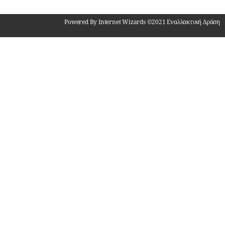
Powered By Internet Wizards ©2021 Εναλλακτική Δράση