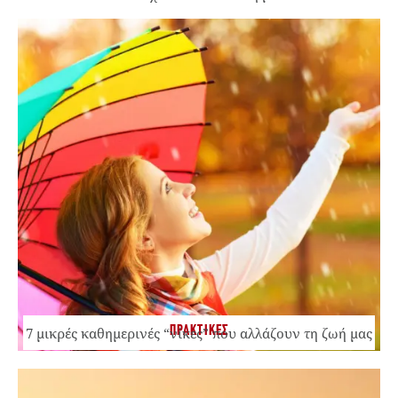
ΠΡΑΚΤΙΚΕΣ
7 μικρές καθημερινές “νίκες” που αλλάζουν τη ζωή μας