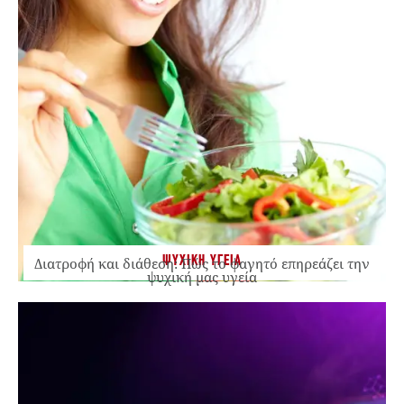
ΨΥΧΙΚΗ ΥΓΕΙΑ
Διατροφή και διάθεση: Πώς το φαγητό επηρεάζει την
ψυχική μας υγεία