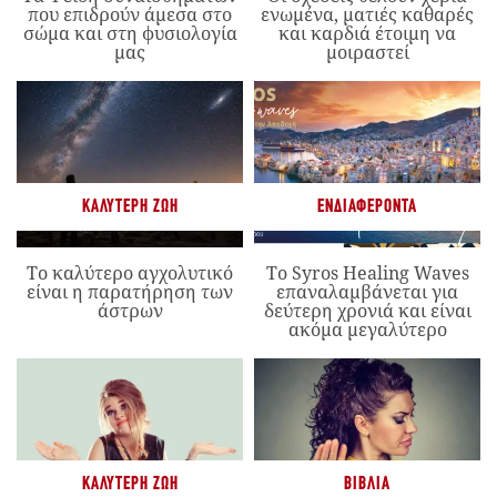
που επιδρούν άμεσα στο
ενωμένα, ματιές καθαρές
σώμα και στη φυσιολογία
και καρδιά έτοιμη να
μας
μοιραστεί
ΚΑΛΎΤΕΡΗ ΖΩΉ
ΕΝΔΙΑΦΈΡΟΝΤΑ
Το καλύτερο αγχολυτικό
Το Syros Healing Waves
είναι η παρατήρηση των
επαναλαμβάνεται για
άστρων
δεύτερη χρονιά και είναι
ακόμα μεγαλύτερο
ΚΑΛΎΤΕΡΗ ΖΩΉ
ΒΙΒΛΊΑ