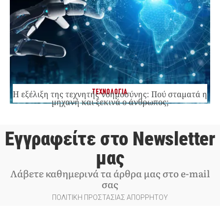
ΤΕΧΝΟΛΟΓΙΑ
Η εξέλιξη της τεχνητής νοημοσύνης: Πού σταματά η
μηχανή και ξεκινά ο άνθρωπος;
Εγγραφείτε στο Newsletter
μας
Λάβετε καθημερινά τα άρθρα μας στο e-mail
σας
ΠΟΛΙΤΙΚΗ ΠΡΟΣΤΑΣΙΑΣ ΑΠΟΡΡΗΤΟΥ