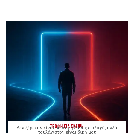
ΤΡΟΦΗ ΓΙΑ ΣΚΕΨΗ
Δεν ξέρω αν είναι σωστή ή λάθος επιλογή, αλλά
τουλάχιστον είναι δική μου