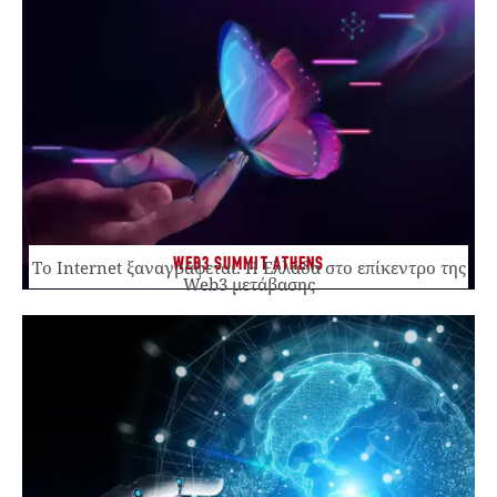
WEB3 SUMMIT ATHENS
Το Internet ξαναγράφεται. Η Ελλάδα στο επίκεντρο της
Web3 μετάβασης