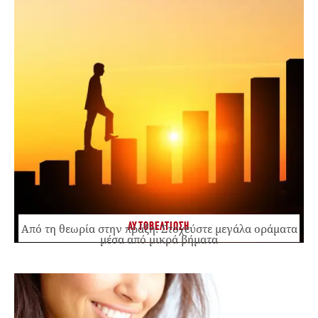
ΑΥΤΟΒΕΛΤΙΩΣΗ
Από τη θεωρία στην πράξη: Στοχεύστε μεγάλα οράματα
μέσα από μικρά βήματα