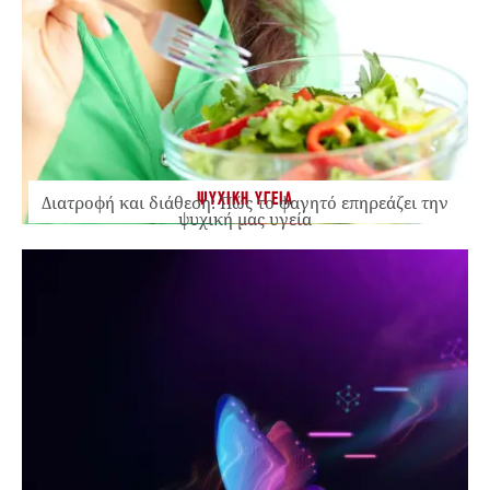
ΨΥΧΙΚΗ ΥΓΕΙΑ
Διατροφή και διάθεση: Πώς το φαγητό επηρεάζει την
ψυχική μας υγεία