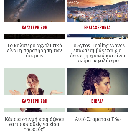
ΚΑΛΎΤΕΡΗ ΖΩΉ
ΕΝΔΙΑΦΈΡΟΝΤΑ
Το καλύτερο αγχολυτικό
Το Syros Healing Waves
είναι η παρατήρηση των
επαναλαμβάνεται για
άστρων
δεύτερη χρονιά και είναι
ακόμα μεγαλύτερο
ΚΑΛΎΤΕΡΗ ΖΩΉ
ΒΙΒΛΊΑ
Κάποια στιγμή κουράζεσαι
Αυτό Σταματάει Εδώ
να προσπαθείς να είσαι
“σωστός”