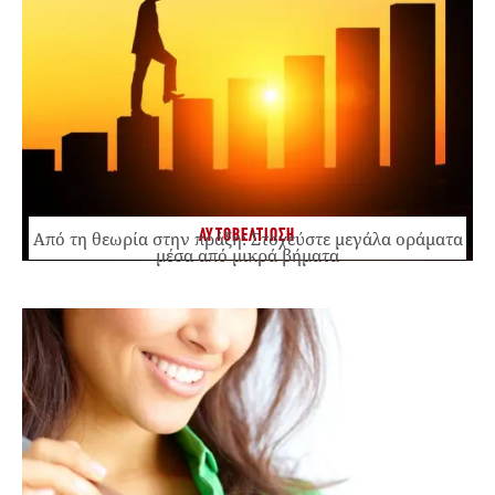
ΑΥΤΟΒΕΛΤΙΩΣΗ
Από τη θεωρία στην πράξη: Στοχεύστε μεγάλα οράματα
μέσα από μικρά βήματα