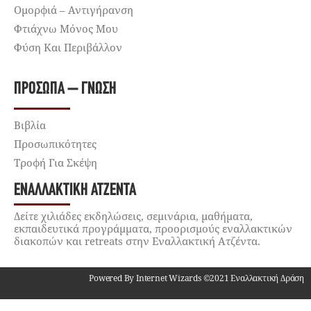
Ομορφιά – Αντιγήρανση
Φτιάχνω Μόνος Μου
Φύση Και Περιβάλλον
ΠΡΌΣΩΠΑ – ΓΝΏΣΗ
Βιβλία
Προσωπικότητες
Τροφή Για Σκέψη
ΕΝΑΛΛΑΚΤΙΚΉ ΑΤΖΈΝΤΑ
Δείτε χιλιάδες εκδηλώσεις, σεμινάρια, μαθήματα,
εκπαιδευτικά προγράμματα, προορισμούς εναλλακτικών
διακοπών και retreats στην Εναλλακτική Ατζέντα.
Powered By Internet Wizards ©2021 Εναλλακτική Δράση