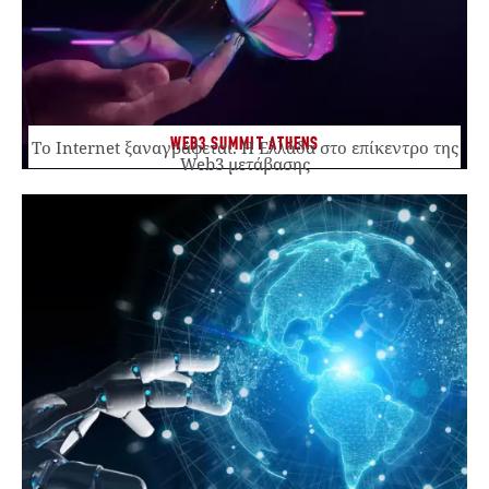
WEB3 SUMMIT ATHENS
Το Internet ξαναγράφεται. Η Ελλάδα στο επίκεντρο της
Web3 μετάβασης