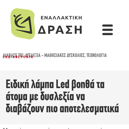
ΔΙΆΒΑΣΈ ΤΟ!
,
ΔΥΣΛΕΞΊΑ - ΜΑΘΗΣΙΑΚΈΣ ΔΥΣΚΟΛΊΕΣ
,
ΤΕΧΝΟΛΟΓΊΑ
ΕΝΔΙΑΦΈΡΟΝΤΑ
Ειδική λάμπα Led βοηθά τα
άτομα με δυσλεξία να
διαβάζουν πιο αποτελεσματικά