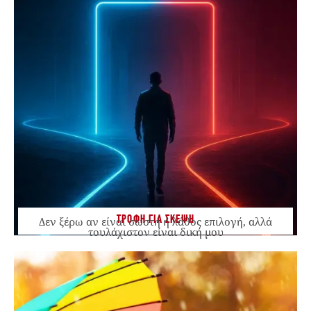
ΤΡΟΦΗ ΓΙΑ ΣΚΕΨΗ
Δεν ξέρω αν είναι σωστή ή λάθος επιλογή, αλλά
τουλάχιστον είναι δική μου