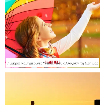
ΠΡΑΚΤΙΚΕΣ
7 μικρές καθημερινές “νίκες” που αλλάζουν τη ζωή μας