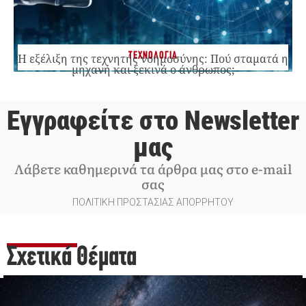
ΤΕΧΝΟΛΟΓΙΑ
Η εξέλιξη της τεχνητής νοημοσύνης: Πού σταματά η
μηχανή και ξεκινά ο άνθρωπος;
Εγγραφείτε στο Newsletter
μας
Λάβετε καθημερινά τα άρθρα μας στο e-mail
σας
ΠΟΛΙΤΙΚΗ ΠΡΟΣΤΑΣΙΑΣ ΑΠΟΡΡΗΤΟΥ
Σχετικά Θέματα