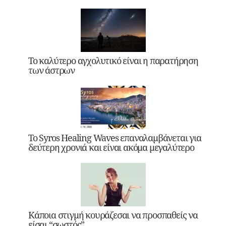
Το καλύτερο αγχολυτικό είναι η παρατήρηση
των άστρων
Το Syros Healing Waves επαναλαμβάνεται για
δεύτερη χρονιά και είναι ακόμα μεγαλύτερο
Κάποια στιγμή κουράζεσαι να προσπαθείς να
είσαι “σωστός”