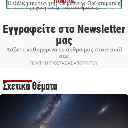
ΤΕΧΝΟΛΟΓΙΑ
Η εξέλιξη της τεχνητής νοημοσύνης: Πού σταματά η
μηχανή και ξεκινά ο άνθρωπος;
Εγγραφείτε στο Newsletter
μας
Λάβετε καθημερινά τα άρθρα μας στο e-mail
σας
ΠΟΛΙΤΙΚΗ ΠΡΟΣΤΑΣΙΑΣ ΑΠΟΡΡΗΤΟΥ
Σχετικά Θέματα