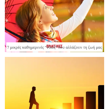
ΠΡΑΚΤΙΚΕΣ
7 μικρές καθημερινές “νίκες” που αλλάζουν τη ζωή μας