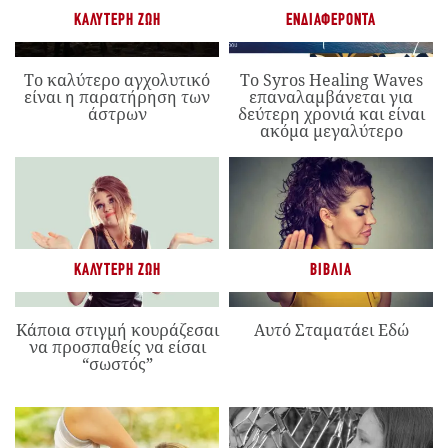
ΚΑΛΎΤΕΡΗ ΖΩΉ
ΕΝΔΙΑΦΈΡΟΝΤΑ
Το καλύτερο αγχολυτικό
Το Syros Healing Waves
είναι η παρατήρηση των
επαναλαμβάνεται για
άστρων
δεύτερη χρονιά και είναι
ακόμα μεγαλύτερο
ΚΑΛΎΤΕΡΗ ΖΩΉ
ΒΙΒΛΊΑ
Κάποια στιγμή κουράζεσαι
Αυτό Σταματάει Εδώ
να προσπαθείς να είσαι
“σωστός”