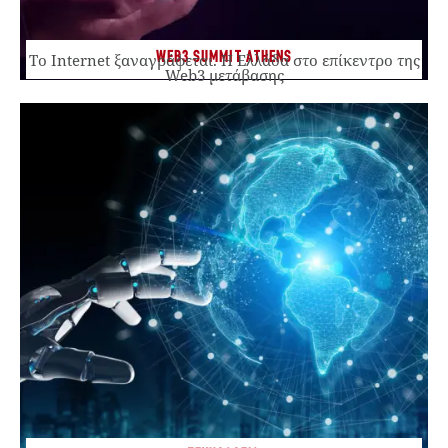
WEB3 SUMMIT ATHENS
Το Internet ξαναγράφεται. Η Ελλάδα στο επίκεντρο της
Web3 μετάβασης