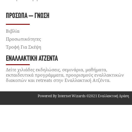
ΠΡΌΣΩΠΑ – ΓΝΏΣΗ
Βιβλία
Προσωπικότητες
Τροφή Για Σκέψη
ΕΝΑΛΛΑΚΤΙΚΉ ΑΤΖΈΝΤΑ
Δείτε χιλιάδες εκδηλώσεις, σεμινάρια, μαθήματα,
εκπαιδευτικά προγράμματα, προορισμούς εναλλακτικών
διακοπών και retreats στην Εναλλακτική Ατζέντα.
Powered By Internet Wizards ©2021 Εναλλακτική Δράση