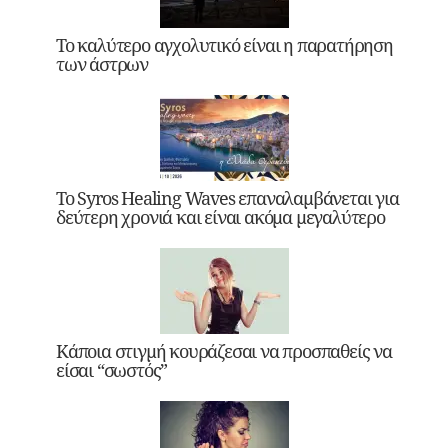
Το καλύτερο αγχολυτικό είναι η παρατήρηση
των άστρων
Το Syros Healing Waves επαναλαμβάνεται για
δεύτερη χρονιά και είναι ακόμα μεγαλύτερο
Κάποια στιγμή κουράζεσαι να προσπαθείς να
είσαι “σωστός”