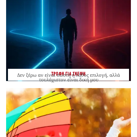
ΤΡΟΦΗ ΓΙΑ ΣΚΕΨΗ
Δεν ξέρω αν είναι σωστή ή λάθος επιλογή, αλλά
τουλάχιστον είναι δική μου