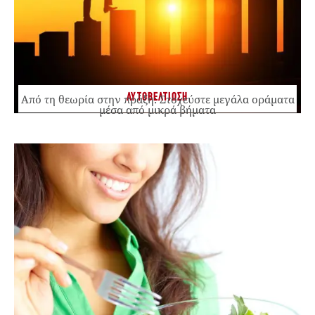
ΑΥΤΟΒΕΛΤΙΩΣΗ
Από τη θεωρία στην πράξη: Στοχεύστε μεγάλα οράματα
μέσα από μικρά βήματα