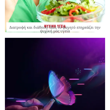
ΨΥΧΙΚΗ ΥΓΕΙΑ
Διατροφή και διάθεση: Πώς το φαγητό επηρεάζει την
ψυχική μας υγεία