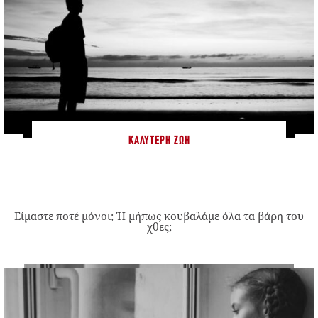
ΚΑΛΎΤΕΡΗ ΖΩΉ
Είμαστε ποτέ μόνοι; Ή μήπως κουβαλάμε όλα τα βάρη του
χθες;