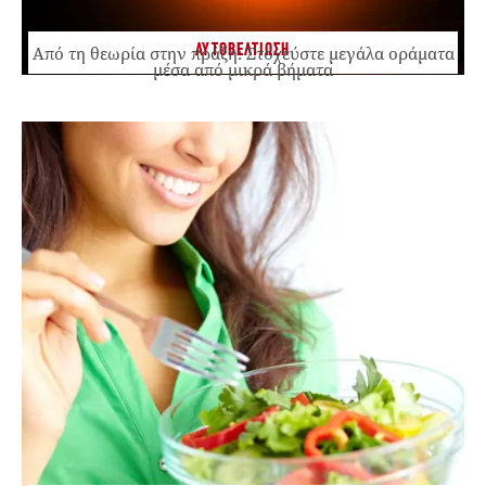
ΑΥΤΟΒΕΛΤΙΩΣΗ
Από τη θεωρία στην πράξη: Στοχεύστε μεγάλα οράματα
μέσα από μικρά βήματα