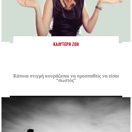
ΚΑΛΎΤΕΡΗ ΖΩΉ
Κάποια στιγμή κουράζεσαι να προσπαθείς να είσαι
“σωστός”