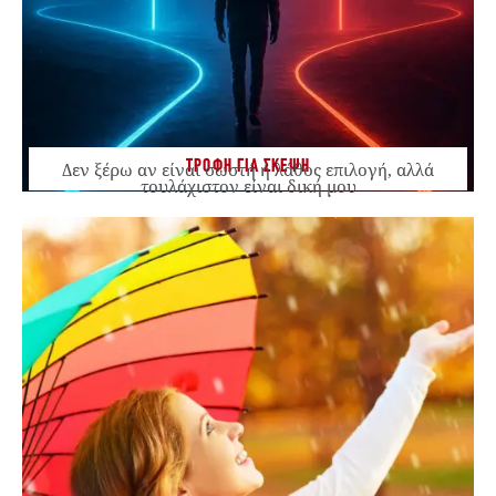
ΤΡΟΦΗ ΓΙΑ ΣΚΕΨΗ
Δεν ξέρω αν είναι σωστή ή λάθος επιλογή, αλλά
τουλάχιστον είναι δική μου