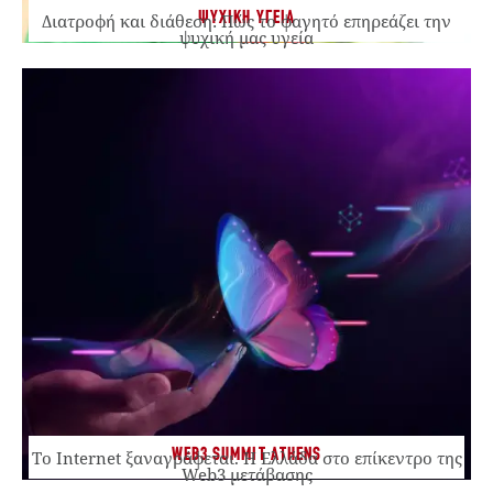
ΨΥΧΙΚΗ ΥΓΕΙΑ
Διατροφή και διάθεση: Πώς το φαγητό επηρεάζει την
ψυχική μας υγεία
WEB3 SUMMIT ATHENS
Το Internet ξαναγράφεται. Η Ελλάδα στο επίκεντρο της
Web3 μετάβασης