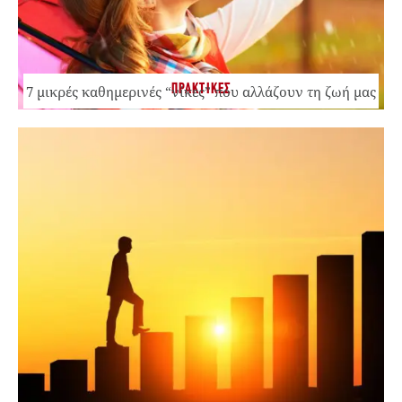
ΠΡΑΚΤΙΚΕΣ
7 μικρές καθημερινές “νίκες” που αλλάζουν τη ζωή μας