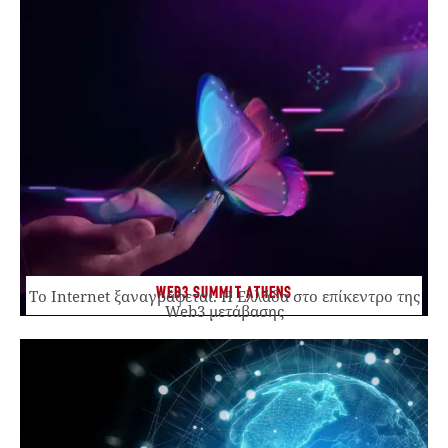
WEB3 SUMMIT ATHENS
Το Internet ξαναγράφεται. Η Ελλάδα στο επίκεντρο της
Web3 μετάβασης