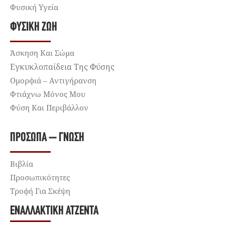
Φυσική Υγεία
ΦΥΣΙΚΉ ΖΩΉ
Άσκηση Και Σώμα
Εγκυκλοπαίδεια Της Φύσης
Ομορφιά – Αντιγήρανση
Φτιάχνω Μόνος Μου
Φύση Και Περιβάλλον
ΠΡΌΣΩΠΑ – ΓΝΏΣΗ
Βιβλία
Προσωπικότητες
Τροφή Για Σκέψη
ΕΝΑΛΛΑΚΤΙΚΉ ΑΤΖΈΝΤΑ