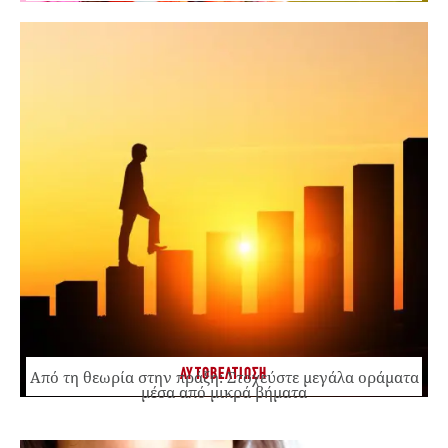
ΑΥΤΟΒΕΛΤΙΩΣΗ
Από τη θεωρία στην πράξη: Στοχεύστε μεγάλα οράματα
μέσα από μικρά βήματα