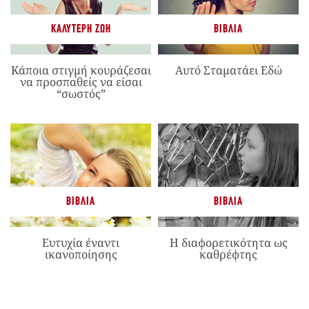
ΚΑΛΎΤΕΡΗ ΖΩΉ
ΒΙΒΛΊΑ
Κάποια στιγμή κουράζεσαι
Αυτό Σταματάει Εδώ
να προσπαθείς να είσαι
“σωστός”
ΒΙΒΛΊΑ
ΒΙΒΛΊΑ
Ευτυχία έναντι
Η διαφορετικότητα ως
ικανοποίησης
καθρέφτης