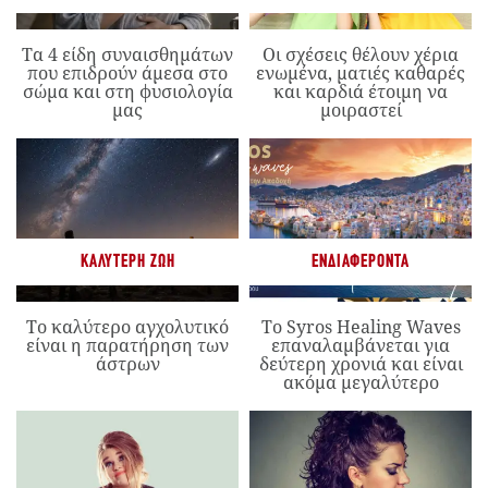
Τα 4 είδη συναισθημάτων
Οι σχέσεις θέλουν χέρια
που επιδρούν άμεσα στο
ενωμένα, ματιές καθαρές
σώμα και στη φυσιολογία
και καρδιά έτοιμη να
μας
μοιραστεί
ΚΑΛΎΤΕΡΗ ΖΩΉ
ΕΝΔΙΑΦΈΡΟΝΤΑ
Το καλύτερο αγχολυτικό
Το Syros Healing Waves
είναι η παρατήρηση των
επαναλαμβάνεται για
άστρων
δεύτερη χρονιά και είναι
ακόμα μεγαλύτερο