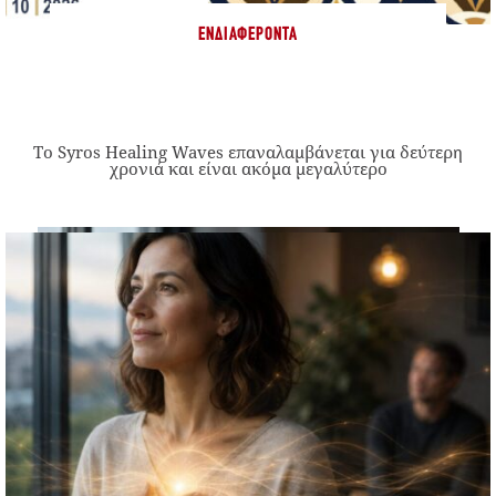
ΕΝΔΙΑΦΈΡΟΝΤΑ
Το Syros Healing Waves επαναλαμβάνεται για δεύτερη
χρονιά και είναι ακόμα μεγαλύτερο