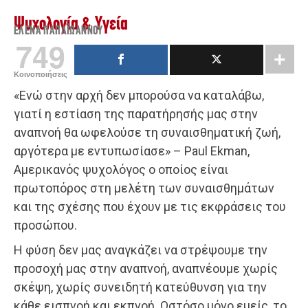
Ψυχολογία & Υγεία
ΈΛΕΝΑ ΠΑΠΑΪ́ΩΆΝΝΟΥ
749
Κοινοποιήσεις
«Ενώ στην αρχή δεν μπορούσα να καταλάβω,
γιατί η εστίαση της παρατήρησής μας στην
αναπνοή θα ωφελούσε τη συναισθηματική ζωή,
αργότερα με εντυπωσίασε» – Paul Ekman,
Αμερικανός ψυχολόγος ο οποίος είναι
πρωτοπόρος στη μελέτη των συναισθημάτων
και της σχέσης που έχουν με τις εκφράσεις του
προσώπου.
Η φύση δεν μας αναγκάζει να στρέψουμε την
προσοχή μας στην αναπνοή, αναπνέουμε χωρίς
σκέψη, χωρίς συνειδητή κατεύθυνση για την
κάθε εισπνοή και εκπνοή. Ωστόσο μόνο εμείς, το