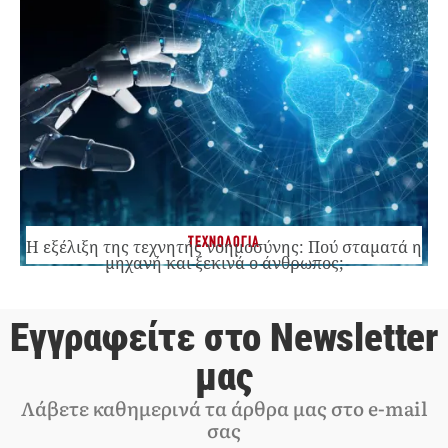
ΤΕΧΝΟΛΟΓΙΑ
Η εξέλιξη της τεχνητής νοημοσύνης: Πού σταματά η
μηχανή και ξεκινά ο άνθρωπος;
Εγγραφείτε στο Newsletter
μας
Λάβετε καθημερινά τα άρθρα μας στο e-mail
σας