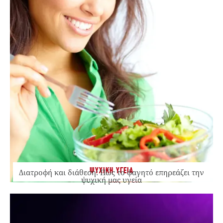
ΨΥΧΙΚΗ ΥΓΕΙΑ
Διατροφή και διάθεση: Πώς το φαγητό επηρεάζει την
ψυχική μας υγεία