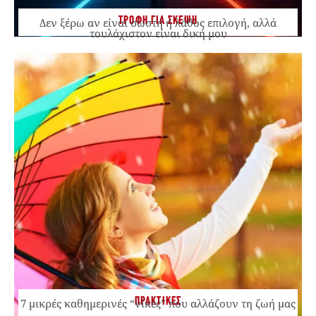
ΤΡΟΦΗ ΓΙΑ ΣΚΕΨΗ
Δεν ξέρω αν είναι σωστή ή λάθος επιλογή, αλλά
τουλάχιστον είναι δική μου
ΠΡΑΚΤΙΚΕΣ
7 μικρές καθημερινές “νίκες” που αλλάζουν τη ζωή μας