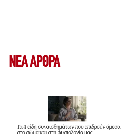
ΝΕΑ ΆΡΘΡΑ
Τα 4 είδη συναισθημάτων που επιδρούν άμεσα
στο σώμα και στη φυσιολογία μας