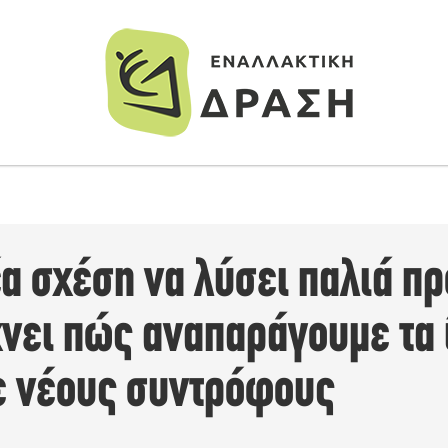
α σχέση να λύσει παλιά π
νει πώς αναπαράγουμε τα 
ε νέους συντρόφους