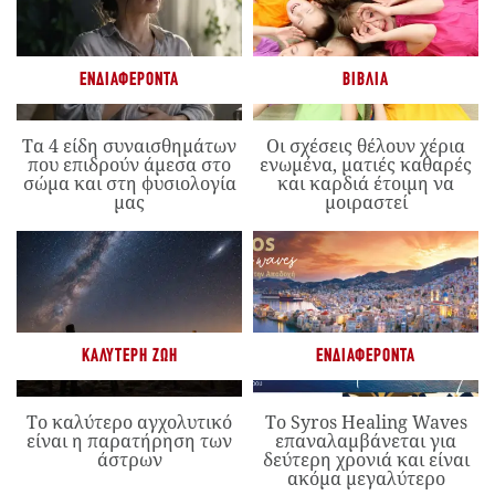
ΕΝΔΙΑΦΈΡΟΝΤΑ
ΒΙΒΛΊΑ
Τα 4 είδη συναισθημάτων
Οι σχέσεις θέλουν χέρια
που επιδρούν άμεσα στο
ενωμένα, ματιές καθαρές
σώμα και στη φυσιολογία
και καρδιά έτοιμη να
μας
μοιραστεί
ΚΑΛΎΤΕΡΗ ΖΩΉ
ΕΝΔΙΑΦΈΡΟΝΤΑ
Το καλύτερο αγχολυτικό
Το Syros Healing Waves
είναι η παρατήρηση των
επαναλαμβάνεται για
άστρων
δεύτερη χρονιά και είναι
ακόμα μεγαλύτερο