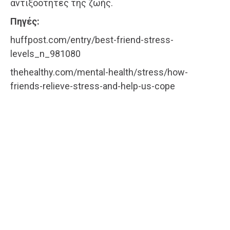
αντιξοότητες της ζωής.
Πηγές:
huffpost.com/entry/best-friend-stress-
levels_n_981080
thehealthy.com/mental-health/stress/how-
friends-relieve-stress-and-help-us-cope