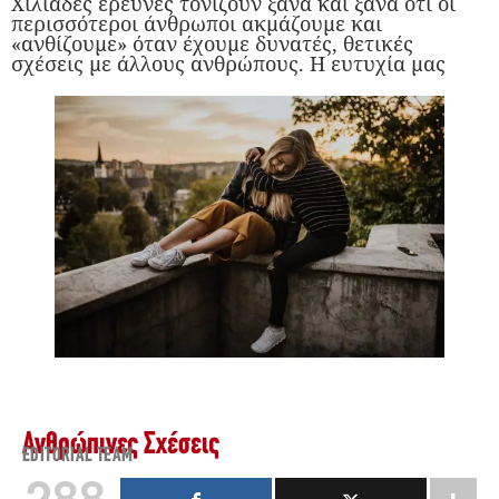
Χιλιάδες έρευνες τονίζουν ξανά και ξανά ότι οι
περισσότεροι άνθρωποι ακμάζουμε και
«ανθίζουμε» όταν έχουμε δυνατές, θετικές
σχέσεις με άλλους ανθρώπους. Η ευτυχία μας
Ανθρώπινες Σχέσεις
EDITORIAL TEAM
288