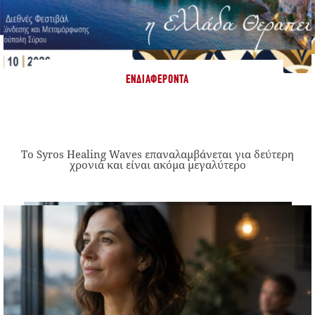
ΕΝΔΙΑΦΈΡΟΝΤΑ
Το Syros Healing Waves επαναλαμβάνεται για δεύτερη
χρονιά και είναι ακόμα μεγαλύτερο