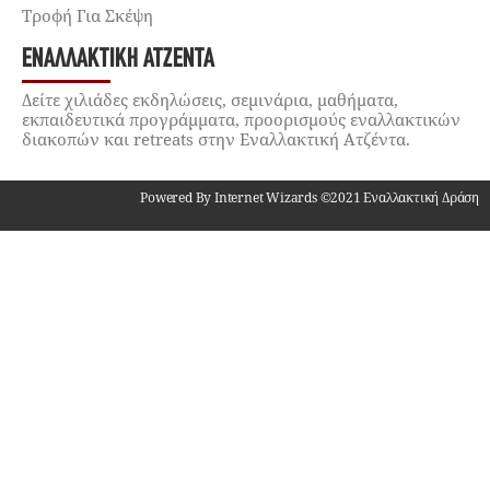
Τροφή Για Σκέψη
ΕΝΑΛΛΑΚΤΙΚΉ ΑΤΖΈΝΤΑ
Δείτε χιλιάδες εκδηλώσεις, σεμινάρια, μαθήματα,
εκπαιδευτικά προγράμματα, προορισμούς εναλλακτικών
διακοπών και retreats στην Εναλλακτική Ατζέντα.
Powered By Internet Wizards ©2021 Εναλλακτική Δράση