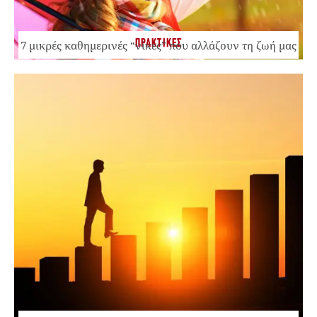
ΠΡΑΚΤΙΚΕΣ
7 μικρές καθημερινές “νίκες” που αλλάζουν τη ζωή μας