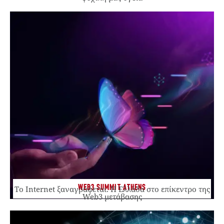
WEB3 SUMMIT ATHENS
Το Internet ξαναγράφεται. Η Ελλάδα στο επίκεντρο της
Web3 μετάβασης