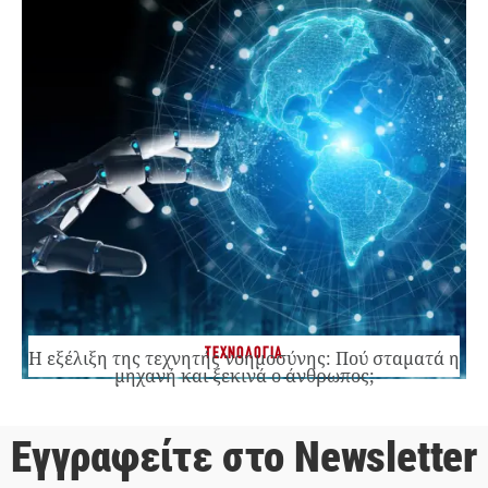
ΤΕΧΝΟΛΟΓΙΑ
Η εξέλιξη της τεχνητής νοημοσύνης: Πού σταματά η
μηχανή και ξεκινά ο άνθρωπος;
Εγγραφείτε στο Newsletter