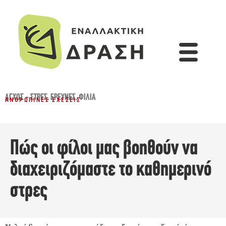
ΆΓΧΟΣ - ΣΤΡΕΣ
,
ΈΡΕΥΝΕΣ
,
ΦΙΛΊΑ
ΑΝΘΡΏΠΙΝΕΣ ΣΧΈΣΕΙΣ
Πώς οι φίλοι μας βοηθούν να
διαχειριζόμαστε το καθημερινό
στρες