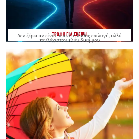
ΤΡΟΦΗ ΓΙΑ ΣΚΕΨΗ
Δεν ξέρω αν είναι σωστή ή λάθος επιλογή, αλλά
τουλάχιστον είναι δική μου