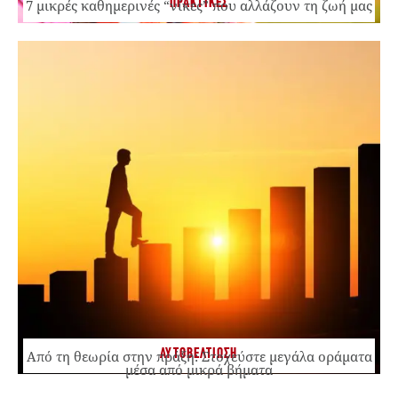
ΠΡΑΚΤΙΚΕΣ
7 μικρές καθημερινές “νίκες” που αλλάζουν τη ζωή μας
ΑΥΤΟΒΕΛΤΙΩΣΗ
Από τη θεωρία στην πράξη: Στοχεύστε μεγάλα οράματα
μέσα από μικρά βήματα