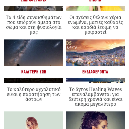
ΕΝΔΙΑΦΈΡΟΝΤΑ
ΒΙΒΛΊΑ
Τα 4 είδη συναισθημάτων
Οι σχέσεις θέλουν χέρια
που επιδρούν άμεσα στο
ενωμένα, ματιές καθαρές
σώμα και στη φυσιολογία
και καρδιά έτοιμη να
μας
μοιραστεί
ΚΑΛΎΤΕΡΗ ΖΩΉ
ΕΝΔΙΑΦΈΡΟΝΤΑ
Το καλύτερο αγχολυτικό
Το Syros Healing Waves
είναι η παρατήρηση των
επαναλαμβάνεται για
άστρων
δεύτερη χρονιά και είναι
ακόμα μεγαλύτερο