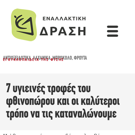
ΑΝΤΙΟΞΕΙΔΩΤΙΚΆ
,
ΛΑΧΑΝΙΚΆ
,
ΜΠΡΌΚΟΛΟ
,
ΦΡΟΎΤΑ
ΕΓΚΥΚΛΟΠΑΊΔΕΙΑ ΤΗΣ ΦΎΣΗΣ
7 υγιεινές τροφές του
φθινοπώρου και οι καλύτεροι
τρόπο να τις καταναλώνουμε