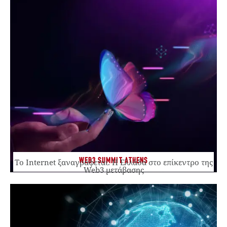
WEB3 SUMMIT ATHENS
Το Internet ξαναγράφεται. Η Ελλάδα στο επίκεντρο της
Web3 μετάβασης