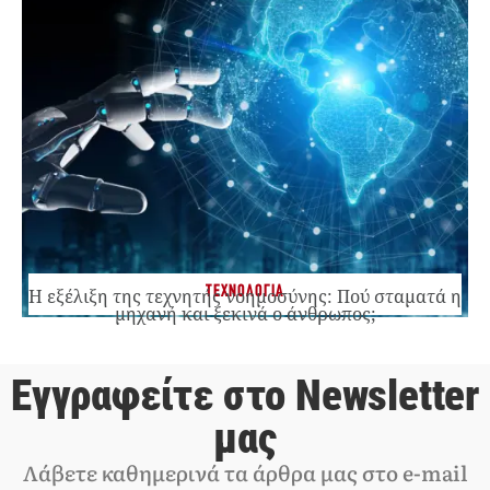
ΤΕΧΝΟΛΟΓΙΑ
Η εξέλιξη της τεχνητής νοημοσύνης: Πού σταματά η
μηχανή και ξεκινά ο άνθρωπος;
Εγγραφείτε στο Newsletter
μας
Λάβετε καθημερινά τα άρθρα μας στο e-mail