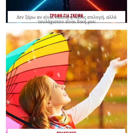
ΤΡΟΦΗ ΓΙΑ ΣΚΕΨΗ
Δεν ξέρω αν είναι σωστή ή λάθος επιλογή, αλλά
τουλάχιστον είναι δική μου