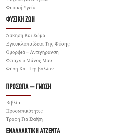
Φυσική Υγεία
ΦΥΣΙΚΉ ΖΩΉ
Άσκηση Και Σώμα
Εγκυκλοπαίδεια Της Φύσης
Ομορφιά – Αντιγήρανση
Φτιάχνω Μόνος Μου
Φύση Και Περιβάλλον
ΠΡΌΣΩΠΑ – ΓΝΏΣΗ
Βιβλία
Προσωπικότητες
Τροφή Για Σκέψη
ΕΝΑΛΛΑΚΤΙΚΉ ΑΤΖΈΝΤΑ