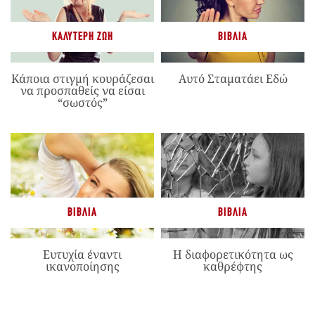
ΚΑΛΎΤΕΡΗ ΖΩΉ
ΒΙΒΛΊΑ
Κάποια στιγμή κουράζεσαι
Αυτό Σταματάει Εδώ
να προσπαθείς να είσαι
“σωστός”
ΒΙΒΛΊΑ
ΒΙΒΛΊΑ
Ευτυχία έναντι
Η διαφορετικότητα ως
ικανοποίησης
καθρέφτης