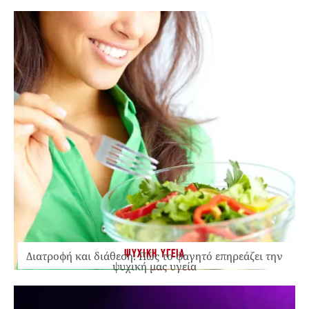
ΨΥΧΙΚΗ ΥΓΕΙΑ
Διατροφή και διάθεση: Πώς το φαγητό επηρεάζει την
ψυχική μας υγεία