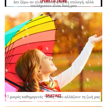
ΤΡΟΦΗ ΓΙΑ ΣΚΕΨΗ
Δεν ξέρω αν είναι σωστή ή λάθος επιλογή, αλλά
τουλάχιστον είναι δική μου
ΠΡΑΚΤΙΚΕΣ
7 μικρές καθημερινές “νίκες” που αλλάζουν τη ζωή μας