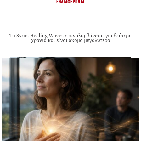
ΕΝΔΙΑΦΈΡΟΝΤΑ
Το Syros Healing Waves επαναλαμβάνεται για δεύτερη
χρονιά και είναι ακόμα μεγαλύτερο