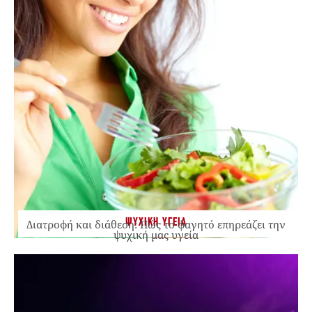
ΨΥΧΙΚΗ ΥΓΕΙΑ
Διατροφή και διάθεση: Πώς το φαγητό επηρεάζει την
ψυχική μας υγεία