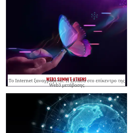
WEB3 SUMMIT ATHENS
Το Internet ξαναγράφεται. Η Ελλάδα στο επίκεντρο της
Web3 μετάβασης