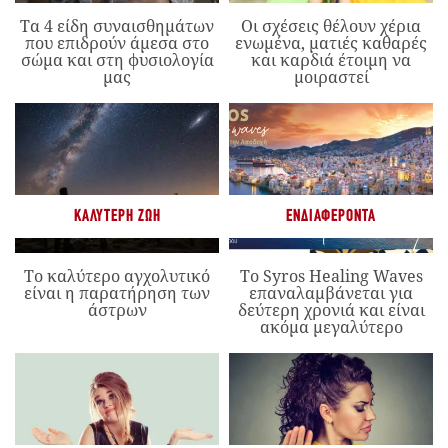
Τα 4 είδη συναισθημάτων
Οι σχέσεις θέλουν χέρια
που επιδρούν άμεσα στο
ενωμένα, ματιές καθαρές
σώμα και στη φυσιολογία
και καρδιά έτοιμη να
μας
μοιραστεί
ΚΑΛΎΤΕΡΗ ΖΩΉ
ΕΝΔΙΑΦΈΡΟΝΤΑ
Το καλύτερο αγχολυτικό
Το Syros Healing Waves
είναι η παρατήρηση των
επαναλαμβάνεται για
άστρων
δεύτερη χρονιά και είναι
ακόμα μεγαλύτερο