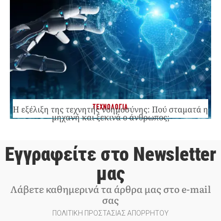
ΤΕΧΝΟΛΟΓΙΑ
Η εξέλιξη της τεχνητής νοημοσύνης: Πού σταματά η
μηχανή και ξεκινά ο άνθρωπος;
Εγγραφείτε στο Newsletter
μας
Λάβετε καθημερινά τα άρθρα μας στο e-mail
σας
ΠΟΛΙΤΙΚΗ ΠΡΟΣΤΑΣΙΑΣ ΑΠΟΡΡΗΤΟΥ