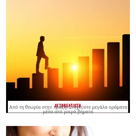
ΑΥΤΟΒΕΛΤΙΩΣΗ
Από τη θεωρία στην πράξη: Στοχεύστε μεγάλα οράματα
μέσα από μικρά βήματα