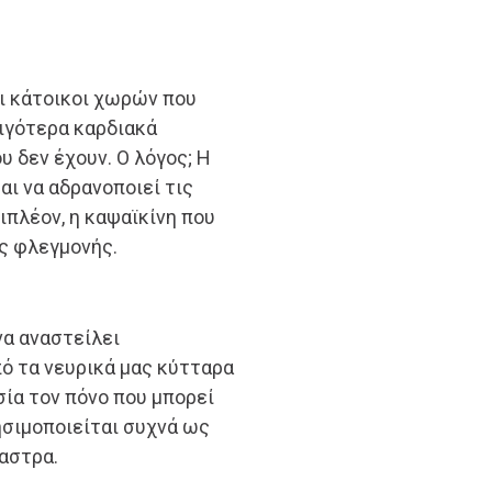
οι κάτοικοι χωρών που
λιγότερα καρδιακά
 δεν έχουν. Ο λόγος; Η
ι να αδρανοποιεί τις
ιπλέον, η καψαϊκίνη που
ς φλεγμονής.
να αναστείλει
ό τα νευρικά μας κύτταρα
σία τον πόνο που μπορεί
ρησιμοποιείται συχνά ως
αστρα.