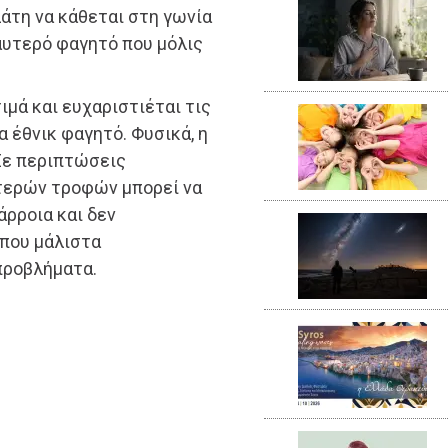
άτη να κάθεται στη γωνία
αυτερό φαγητό που μόλις
μά και ευχαριστιέται τις
α έθνικ φαγητό. Φυσικά, η
Σε περιπτώσεις
τερών τροφών μπορεί να
άρροια και δεν
 που μάλιστα
προβλήματα.