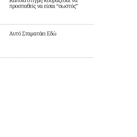
Κάποια στιγμή κουράζεσαι να
προσπαθείς να είσαι “σωστός”
Αυτό Σταματάει Εδώ