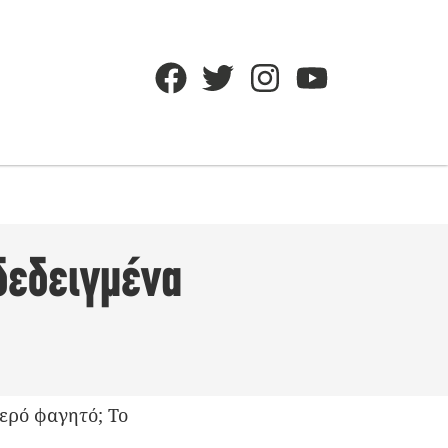
δεδειγμένα
τερό φαγητό; Το