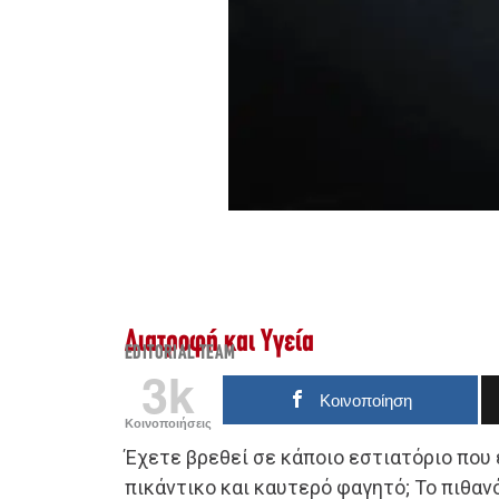
Διατροφή και Υγεία
EDITORIAL TEAM
3k
Κοινοποίηση
Κοινοποιήσεις
Έχετε βρεθεί σε κάποιο εστιατόριο που 
πικάντικο και καυτερό φαγητό; Το πιθανό