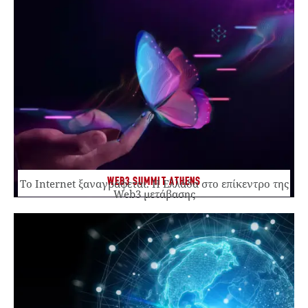
WEB3 SUMMIT ATHENS
Το Internet ξαναγράφεται. Η Ελλάδα στο επίκεντρο της
Web3 μετάβασης