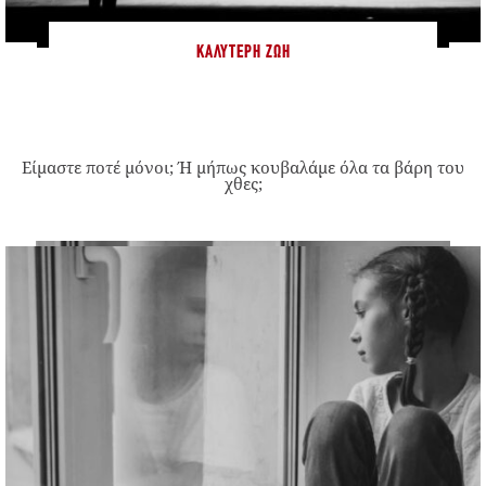
ΚΑΛΎΤΕΡΗ ΖΩΉ
Είμαστε ποτέ μόνοι; Ή μήπως κουβαλάμε όλα τα βάρη του
χθες;