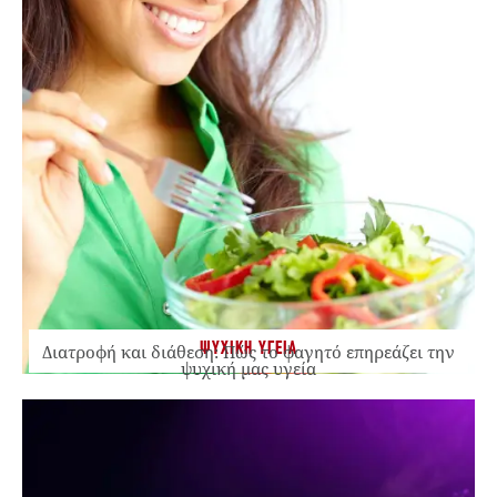
ΨΥΧΙΚΗ ΥΓΕΙΑ
Διατροφή και διάθεση: Πώς το φαγητό επηρεάζει την
ψυχική μας υγεία