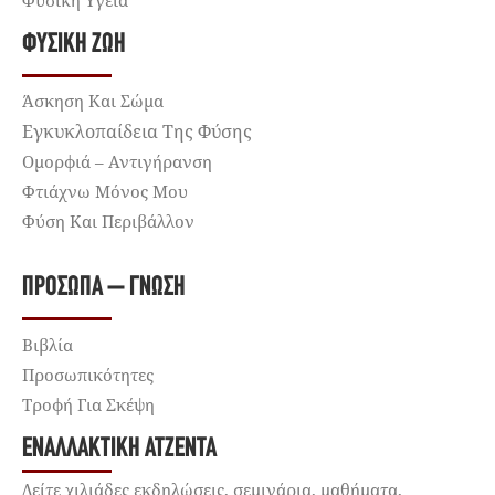
Φυσική Υγεία
ΦΥΣΙΚΉ ΖΩΉ
Άσκηση Και Σώμα
Εγκυκλοπαίδεια Της Φύσης
Ομορφιά – Αντιγήρανση
Φτιάχνω Μόνος Μου
Φύση Και Περιβάλλον
ΠΡΌΣΩΠΑ – ΓΝΏΣΗ
Βιβλία
Προσωπικότητες
Τροφή Για Σκέψη
ΕΝΑΛΛΑΚΤΙΚΉ ΑΤΖΈΝΤΑ
Δείτε χιλιάδες εκδηλώσεις, σεμινάρια, μαθήματα,