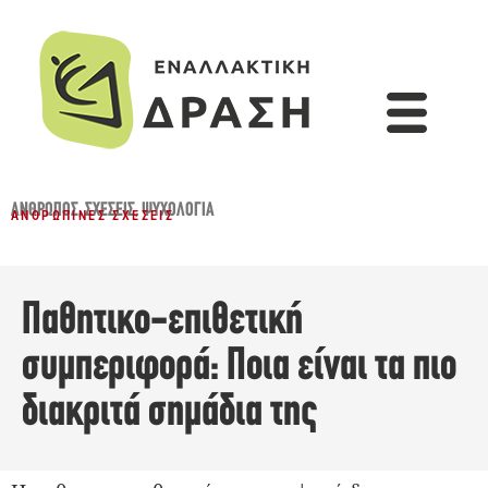
ΆΝΘΡΩΠΟΣ
,
ΣΧΈΣΕΙΣ
,
ΨΥΧΟΛΟΓΊΑ
ΑΝΘΡΏΠΙΝΕΣ ΣΧΈΣΕΙΣ
Παθητικο-επιθετική
συμπεριφορά: Ποια είναι τα πιο
διακριτά σημάδια της