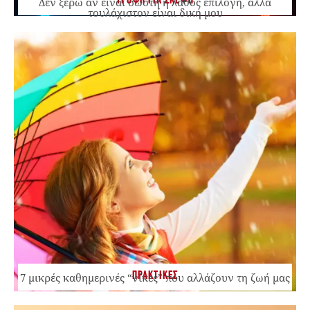
ΤΡΟΦΗ ΓΙΑ ΣΚΕΨΗ
Δεν ξέρω αν είναι σωστή ή λάθος επιλογή, αλλά
τουλάχιστον είναι δική μου
ΠΡΑΚΤΙΚΕΣ
7 μικρές καθημερινές “νίκες” που αλλάζουν τη ζωή μας