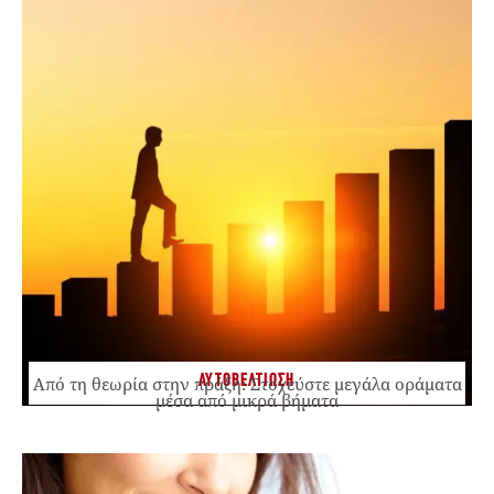
ΑΥΤΟΒΕΛΤΙΩΣΗ
Από τη θεωρία στην πράξη: Στοχεύστε μεγάλα οράματα
μέσα από μικρά βήματα