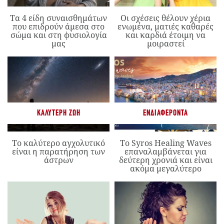
Τα 4 είδη συναισθημάτων
Οι σχέσεις θέλουν χέρια
που επιδρούν άμεσα στο
ενωμένα, ματιές καθαρές
σώμα και στη φυσιολογία
και καρδιά έτοιμη να
μας
μοιραστεί
ΚΑΛΎΤΕΡΗ ΖΩΉ
ΕΝΔΙΑΦΈΡΟΝΤΑ
Το καλύτερο αγχολυτικό
Το Syros Healing Waves
είναι η παρατήρηση των
επαναλαμβάνεται για
άστρων
δεύτερη χρονιά και είναι
ακόμα μεγαλύτερο