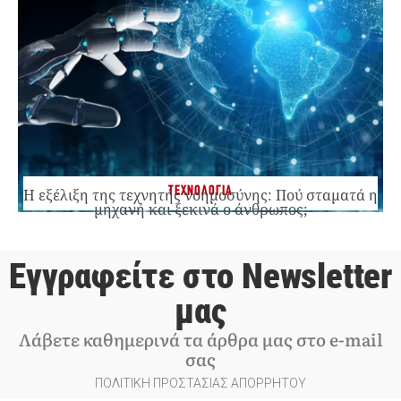
ΤΕΧΝΟΛΟΓΙΑ
Η εξέλιξη της τεχνητής νοημοσύνης: Πού σταματά η
μηχανή και ξεκινά ο άνθρωπος;
Εγγραφείτε στο Newsletter
μας
Λάβετε καθημερινά τα άρθρα μας στο e-mail
σας
ΠΟΛΙΤΙΚΗ ΠΡΟΣΤΑΣΙΑΣ ΑΠΟΡΡΗΤΟΥ