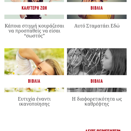
ΚΑΛΎΤΕΡΗ ΖΩΉ
ΒΙΒΛΊΑ
Κάποια στιγμή κουράζεσαι
Αυτό Σταματάει Εδώ
να προσπαθείς να είσαι
“σωστός”
ΒΙΒΛΊΑ
ΒΙΒΛΊΑ
Ευτυχία έναντι
Η διαφορετικότητα ως
ικανοποίησης
καθρέφτης