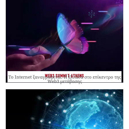
WEB3 SUMMIT ATHENS
Το Internet ξαναγράφεται. Η Ελλάδα στο επίκεντρο της
Web3 μετάβασης