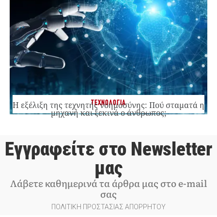
ΤΕΧΝΟΛΟΓΙΑ
Η εξέλιξη της τεχνητής νοημοσύνης: Πού σταματά η
μηχανή και ξεκινά ο άνθρωπος;
Εγγραφείτε στο Newsletter
μας
Λάβετε καθημερινά τα άρθρα μας στο e-mail
σας
ΠΟΛΙΤΙΚΗ ΠΡΟΣΤΑΣΙΑΣ ΑΠΟΡΡΗΤΟΥ