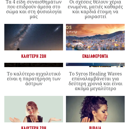
Τα 4 είδη συναισθημάτων
Οι σχέσεις θέλουν χέρια
που επιδρούν άμεσα στο
ενωμένα, ματιές καθαρές
σώμα και στη φυσιολογία
και καρδιά έτοιμη να
μας
μοιραστεί
ΚΑΛΎΤΕΡΗ ΖΩΉ
ΕΝΔΙΑΦΈΡΟΝΤΑ
Το καλύτερο αγχολυτικό
Το Syros Healing Waves
είναι η παρατήρηση των
επαναλαμβάνεται για
άστρων
δεύτερη χρονιά και είναι
ακόμα μεγαλύτερο
ΚΑΛΎΤΕΡΗ ΖΩΉ
ΒΙΒΛΊΑ