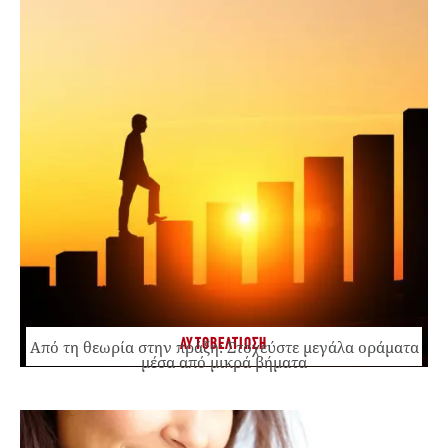
ΑΥΤΟΒΕΛΤΙΩΣΗ
Από τη θεωρία στην πράξη: Στοχεύστε μεγάλα οράματα
μέσα από μικρά βήματα