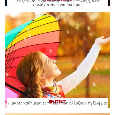
ΤΡΟΦΗ ΓΙΑ ΣΚΕΨΗ
Δεν ξέρω αν είναι σωστή ή λάθος επιλογή, αλλά
τουλάχιστον είναι δική μου
ΠΡΑΚΤΙΚΕΣ
7 μικρές καθημερινές “νίκες” που αλλάζουν τη ζωή μας