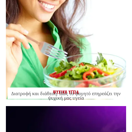
ΨΥΧΙΚΗ ΥΓΕΙΑ
Διατροφή και διάθεση: Πώς το φαγητό επηρεάζει την
ψυχική μας υγεία