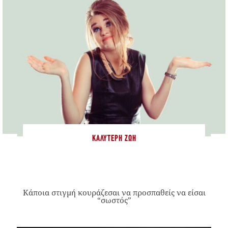
ΚΑΛΎΤΕΡΗ ΖΩΉ
Κάποια στιγμή κουράζεσαι να προσπαθείς να είσαι
“σωστός”