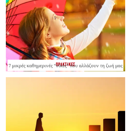
ΠΡΑΚΤΙΚΕΣ
7 μικρές καθημερινές “νίκες” που αλλάζουν τη ζωή μας