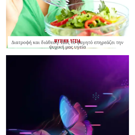
ΨΥΧΙΚΗ ΥΓΕΙΑ
Διατροφή και διάθεση: Πώς το φαγητό επηρεάζει την
ψυχική μας υγεία