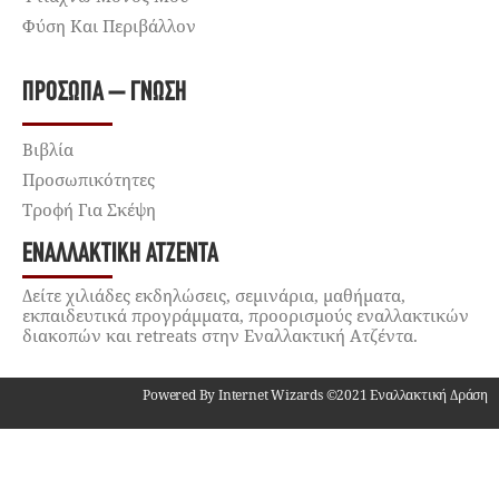
Φύση Και Περιβάλλον
ΠΡΌΣΩΠΑ – ΓΝΏΣΗ
Βιβλία
Προσωπικότητες
Τροφή Για Σκέψη
ΕΝΑΛΛΑΚΤΙΚΉ ΑΤΖΈΝΤΑ
Δείτε χιλιάδες εκδηλώσεις, σεμινάρια, μαθήματα,
εκπαιδευτικά προγράμματα, προορισμούς εναλλακτικών
διακοπών και retreats στην Εναλλακτική Ατζέντα.
Powered By Internet Wizards ©2021 Εναλλακτική Δράση