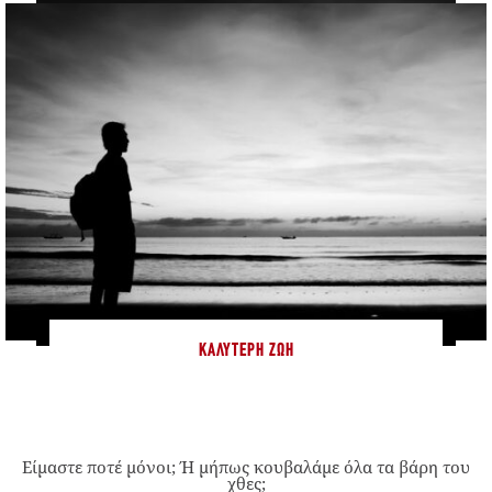
ΚΑΛΎΤΕΡΗ ΖΩΉ
Είμαστε ποτέ μόνοι; Ή μήπως κουβαλάμε όλα τα βάρη του
χθες;