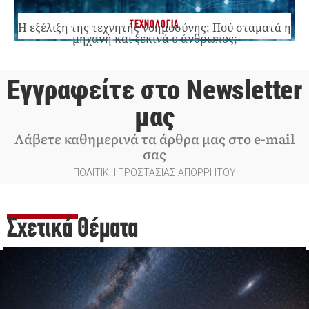
ΤΕΧΝΟΛΟΓΙΑ
Η εξέλιξη της τεχνητής νοημοσύνης: Πού σταματά η
μηχανή και ξεκινά ο άνθρωπος;
Εγγραφείτε στο Newsletter
μας
Λάβετε καθημερινά τα άρθρα μας στο e-mail
σας
ΠΟΛΙΤΙΚΗ ΠΡΟΣΤΑΣΙΑΣ ΑΠΟΡΡΗΤΟΥ
Σχετικά Θέματα