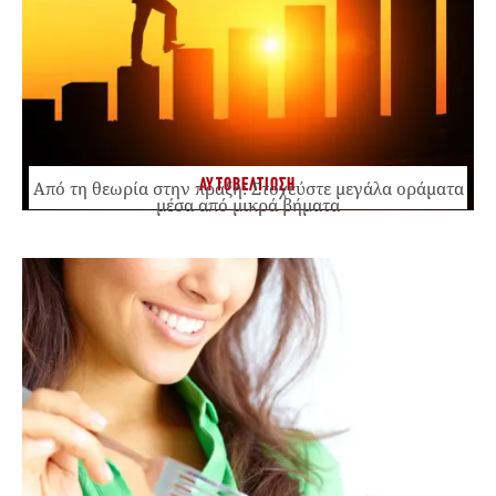
ΑΥΤΟΒΕΛΤΙΩΣΗ
Από τη θεωρία στην πράξη: Στοχεύστε μεγάλα οράματα
μέσα από μικρά βήματα