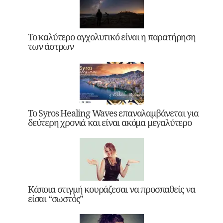
Το καλύτερο αγχολυτικό είναι η παρατήρηση
των άστρων
Το Syros Healing Waves επαναλαμβάνεται για
δεύτερη χρονιά και είναι ακόμα μεγαλύτερο
Κάποια στιγμή κουράζεσαι να προσπαθείς να
είσαι “σωστός”