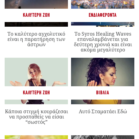
ΚΑΛΎΤΕΡΗ ΖΩΉ
ΕΝΔΙΑΦΈΡΟΝΤΑ
Το καλύτερο αγχολυτικό
Το Syros Healing Waves
είναι η παρατήρηση των
επαναλαμβάνεται για
άστρων
δεύτερη χρονιά και είναι
ακόμα μεγαλύτερο
ΚΑΛΎΤΕΡΗ ΖΩΉ
ΒΙΒΛΊΑ
Κάποια στιγμή κουράζεσαι
Αυτό Σταματάει Εδώ
να προσπαθείς να είσαι
“σωστός”