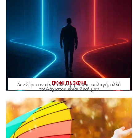
ΤΡΟΦΗ ΓΙΑ ΣΚΕΨΗ
Δεν ξέρω αν είναι σωστή ή λάθος επιλογή, αλλά
τουλάχιστον είναι δική μου