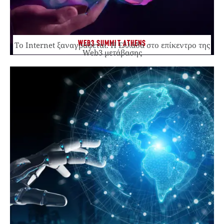
WEB3 SUMMIT ATHENS
Το Internet ξαναγράφεται. Η Ελλάδα στο επίκεντρο της
Web3 μετάβασης