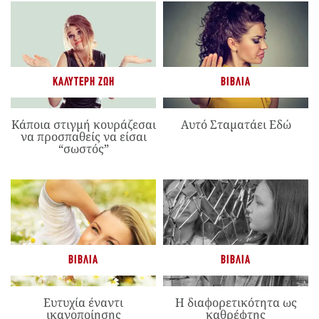
ΚΑΛΎΤΕΡΗ ΖΩΉ
ΒΙΒΛΊΑ
Κάποια στιγμή κουράζεσαι
Αυτό Σταματάει Εδώ
να προσπαθείς να είσαι
“σωστός”
ΒΙΒΛΊΑ
ΒΙΒΛΊΑ
Ευτυχία έναντι
Η διαφορετικότητα ως
ικανοποίησης
καθρέφτης