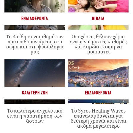
ΕΝΔΙΑΦΈΡΟΝΤΑ
ΒΙΒΛΊΑ
Τα 4 είδη συναισθημάτων
Οι σχέσεις θέλουν χέρια
που επιδρούν άμεσα στο
ενωμένα, ματιές καθαρές
σώμα και στη φυσιολογία
και καρδιά έτοιμη να
μας
μοιραστεί
ΚΑΛΎΤΕΡΗ ΖΩΉ
ΕΝΔΙΑΦΈΡΟΝΤΑ
Το καλύτερο αγχολυτικό
Το Syros Healing Waves
είναι η παρατήρηση των
επαναλαμβάνεται για
άστρων
δεύτερη χρονιά και είναι
ακόμα μεγαλύτερο