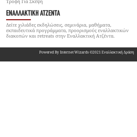
Τροφή Για Σκέψη
ΕΝΑΛΛΑΚΤΙΚΉ ΑΤΖΈΝΤΑ
Δείτε χιλιάδες εκδηλώσεις, σεμινάρια, μαθήματα,
εκπαιδευτικά προγράμματα, προορισμούς εναλλακτικών
διακοπών και retreats στην Εναλλακτική Ατζέντα.
Powered By Internet Wizards ©2021 Εναλλακτική Δράση