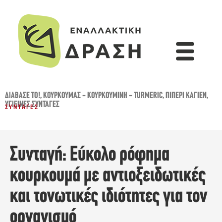
ΔΙΆΒΑΣΈ ΤΟ!
,
ΚΟΥΡΚΟΥΜΆΣ - ΚΟΥΡΚΟΥΜΊΝΗ - TURMERIC
,
ΠΙΠΈΡΙ ΚΑΓΙΈΝ
,
ΥΓΙΕΙΝΈΣ ΣΥΝΤΑΓΈΣ
ΣΥΝΤΑΓΈΣ
Συνταγή: Εύκολο ρόφημα
κουρκουμά με αντιοξειδωτικές
και τονωτικές ιδιότητες για τον
οργανισμό