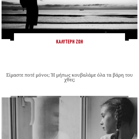
ΚΑΛΎΤΕΡΗ ΖΩΉ
Είμαστε ποτέ μόνοι; Ή μήπως κουβαλάμε όλα τα βάρη του
χθες;