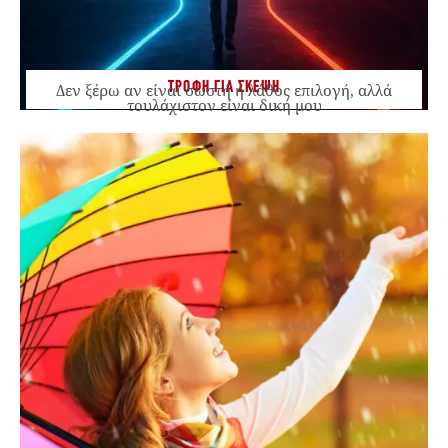
ΤΡΟΦΗ ΓΙΑ ΣΚΕΨΗ
Δεν ξέρω αν είναι σωστή ή λάθος επιλογή, αλλά
τουλάχιστον είναι δική μου