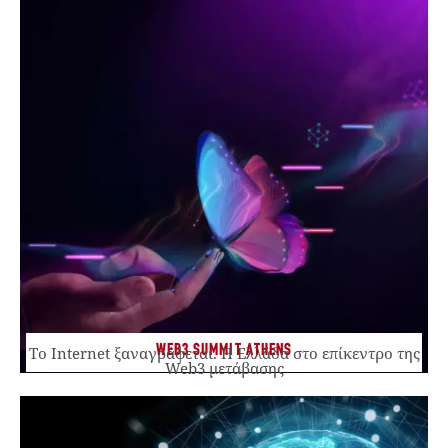
WEB3 SUMMIT ATHENS
Το Internet ξαναγράφεται. Η Ελλάδα στο επίκεντρο της
Web3 μετάβασης