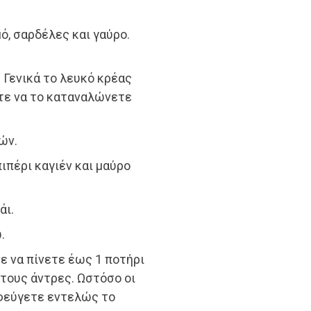
ό, σαρδέλες και γαύρο.
 Γενικά το λευκό κρέας
τε να το καταναλώνετε
ών.
πιπέρι καγιέν και μαύρο
άι.
.
τε να πίνετε έως 1 ποτήρι
α τους άντρες. Ωστόσο οι
οφεύγετε εντελώς το