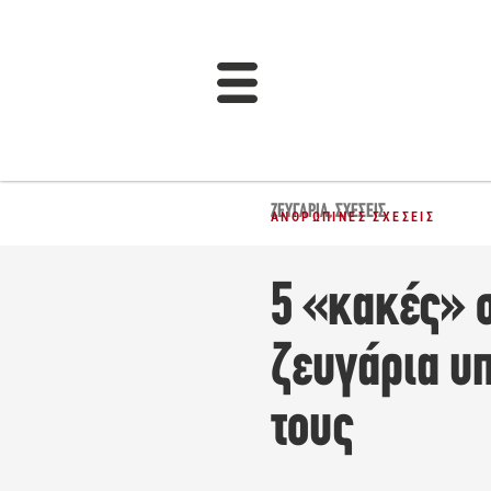
ΖΕΥΓΆΡΙΑ
,
ΣΧΈΣΕΙΣ
ΑΝΘΡΏΠΙΝΕΣ ΣΧΈΣΕΙΣ
5 «κακές» 
ζευγάρια υ
τους