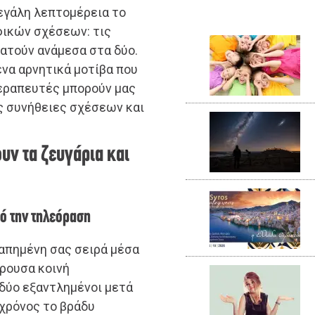
εγάλη λεπτομέρεια το
ικών σχέσεων: τις
οβατούν ανάμεσα στα δύο.
ένα αρνητικά μοτίβα που
θεραπευτές μπορούν μας
ς συνήθειες σχέσεων και
υν τα ζευγάρια και
πό την τηλεόραση
γαπημένη σας σειρά μέσα
έρουσα κοινή
 δύο εξαντλημένοι μετά
 χρόνος το βράδυ