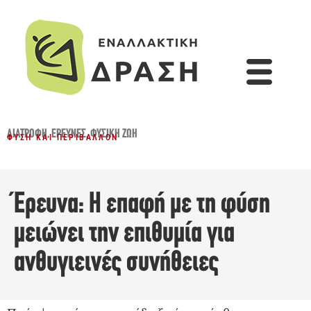
ΔΙΑΤΡΟΦΉ
,
ΈΡΕΥΝΕΣ
,
ΦΥΣΙΚΉ ΖΩΉ
ΦΎΣΗ ΚΑΙ ΠΕΡΙΒΆΛΛΟΝ
Έρευνα: Η επαφή με τη φύση
μειώνει την επιθυμία για
ανθυγιεινές συνήθειες