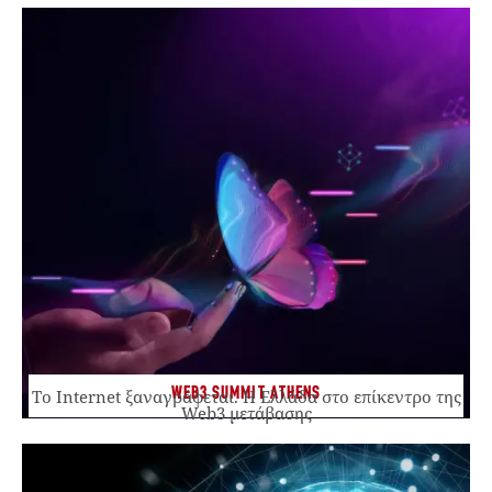
WEB3 SUMMIT ATHENS
Το Internet ξαναγράφεται. Η Ελλάδα στο επίκεντρο της
Web3 μετάβασης