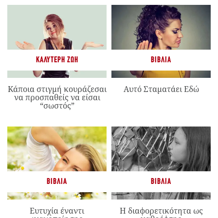
ΚΑΛΎΤΕΡΗ ΖΩΉ
ΒΙΒΛΊΑ
Κάποια στιγμή κουράζεσαι
Αυτό Σταματάει Εδώ
να προσπαθείς να είσαι
“σωστός”
ΒΙΒΛΊΑ
ΒΙΒΛΊΑ
Ευτυχία έναντι
Η διαφορετικότητα ως