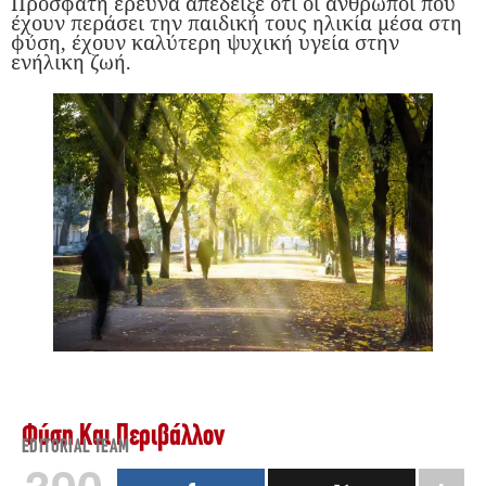
Πρόσφατη έρευνα απέδειξε ότι οι άνθρωποι που
έχουν περάσει την παιδική τους ηλικία μέσα στη
φύση, έχουν καλύτερη ψυχική υγεία στην
ενήλικη ζωή.
Φύση Και Περιβάλλον
EDITORIAL TEAM