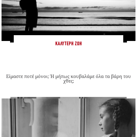
ΚΑΛΎΤΕΡΗ ΖΩΉ
Είμαστε ποτέ μόνοι; Ή μήπως κουβαλάμε όλα τα βάρη του
χθες;