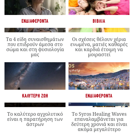
ΕΝΔΙΑΦΈΡΟΝΤΑ
ΒΙΒΛΊΑ
Τα 4 είδη συναισθημάτων
Οι σχέσεις θέλουν χέρια
που επιδρούν άμεσα στο
ενωμένα, ματιές καθαρές
σώμα και στη φυσιολογία
και καρδιά έτοιμη να
μας
μοιραστεί
ΚΑΛΎΤΕΡΗ ΖΩΉ
ΕΝΔΙΑΦΈΡΟΝΤΑ
Το καλύτερο αγχολυτικό
Το Syros Healing Waves
είναι η παρατήρηση των
επαναλαμβάνεται για
άστρων
δεύτερη χρονιά και είναι
ακόμα μεγαλύτερο