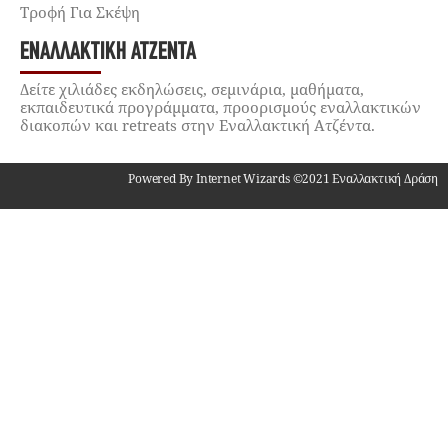
Τροφή Για Σκέψη
ΕΝΑΛΛΑΚΤΙΚΉ ΑΤΖΈΝΤΑ
Δείτε χιλιάδες εκδηλώσεις, σεμινάρια, μαθήματα,
εκπαιδευτικά προγράμματα, προορισμούς εναλλακτικών
διακοπών και retreats στην Εναλλακτική Ατζέντα.
Powered By Internet Wizards ©2021 Εναλλακτική Δράση