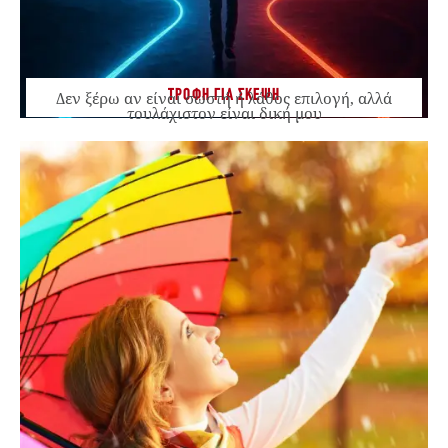
ΤΡΟΦΗ ΓΙΑ ΣΚΕΨΗ
Δεν ξέρω αν είναι σωστή ή λάθος επιλογή, αλλά
τουλάχιστον είναι δική μου