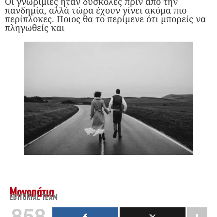
Οι γνωριμίες ήταν δύσκολες πριν από την
πανδημία, αλλά τώρα έχουν γίνει ακόμα πιο
περίπλοκες. Ποιος θα το περίμενε ότι μπορείς να
πληγωθείς και
Μονοπάτια
EDITORIAL TEAM
858