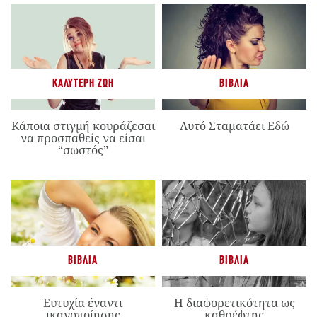
ΚΑΛΎΤΕΡΗ ΖΩΉ
ΒΙΒΛΊΑ
Κάποια στιγμή κουράζεσαι
Αυτό Σταματάει Εδώ
να προσπαθείς να είσαι
“σωστός”
ΒΙΒΛΊΑ
ΒΙΒΛΊΑ
Ευτυχία έναντι
Η διαφορετικότητα ως
ικανοποίησης
καθρέφτης