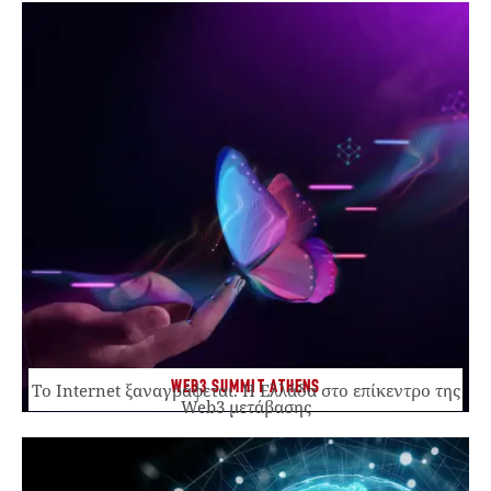
WEB3 SUMMIT ATHENS
Το Internet ξαναγράφεται. Η Ελλάδα στο επίκεντρο της
Web3 μετάβασης