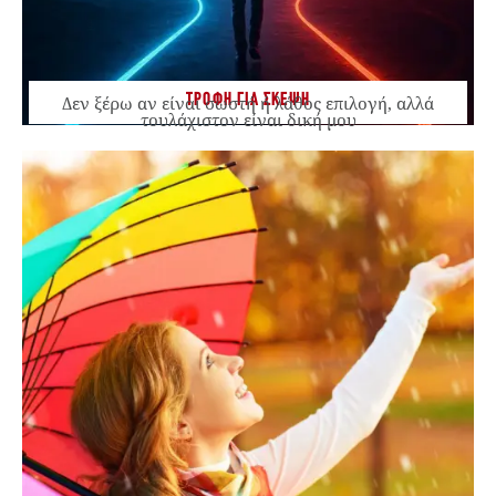
ΤΡΟΦΗ ΓΙΑ ΣΚΕΨΗ
Δεν ξέρω αν είναι σωστή ή λάθος επιλογή, αλλά
τουλάχιστον είναι δική μου