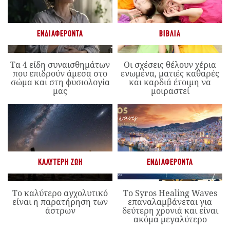
ΕΝΔΙΑΦΈΡΟΝΤΑ
ΒΙΒΛΊΑ
Τα 4 είδη συναισθημάτων
Οι σχέσεις θέλουν χέρια
που επιδρούν άμεσα στο
ενωμένα, ματιές καθαρές
σώμα και στη φυσιολογία
και καρδιά έτοιμη να
μας
μοιραστεί
ΚΑΛΎΤΕΡΗ ΖΩΉ
ΕΝΔΙΑΦΈΡΟΝΤΑ
Το καλύτερο αγχολυτικό
Το Syros Healing Waves
είναι η παρατήρηση των
επαναλαμβάνεται για
άστρων
δεύτερη χρονιά και είναι
ακόμα μεγαλύτερο