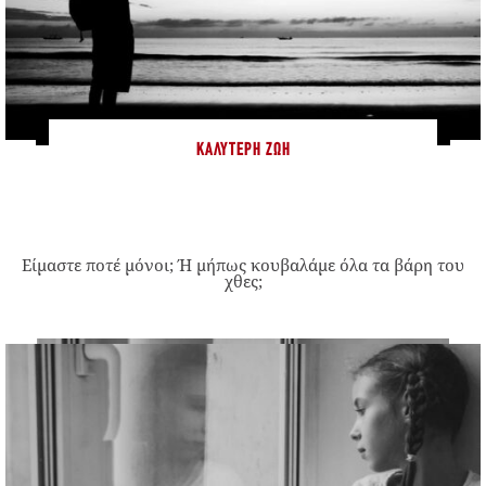
ΚΑΛΎΤΕΡΗ ΖΩΉ
Είμαστε ποτέ μόνοι; Ή μήπως κουβαλάμε όλα τα βάρη του
χθες;