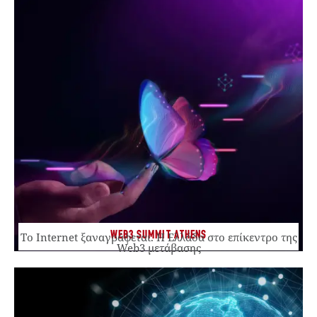
WEB3 SUMMIT ATHENS
Το Internet ξαναγράφεται. Η Ελλάδα στο επίκεντρο της
Web3 μετάβασης