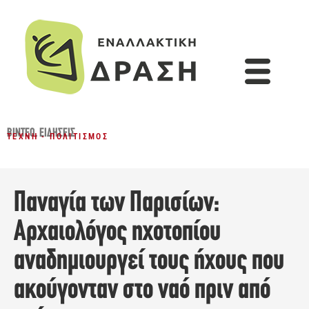
ΒΊΝΤΕΟ
,
ΕΙΔΉΣΕΙΣ
ΤΈΧΝΗ - ΠΟΛΙΤΙΣΜΌΣ
Παναγία των Παρισίων:
Aρχαιολόγος ηχοτοπίου
αναδημιουργεί τους ήχους που
ακούγονταν στο ναό πριν από