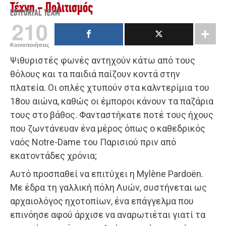
Τέχνη - Πολιτισμός
EDITORIAL TEAM
210
Κοινοποιήσεις
Ψιθυριστές φωνές αντηχούν κάτω από τους
θόλους και τα παιδιά παίζουν κοντά στην
πλατεία. Οι οπλές χτυπούν στα καλντερίμια του
18ου αιώνα, καθώς οι έμποροι κάνουν τα παζάρια
τους στο βάθος. Φανταστήκατε ποτέ τους ήχους
που ζωντάνευαν ένα μέρος όπως ο καθεδρικός
ναός Notre-Dame του Παρισιού πριν από
εκατοντάδες χρόνια;
Αυτό προσπαθεί να επιτύχει η Mylène Pardoën.
Με έδρα τη γαλλική πόλη Λυών, συστήνεται ως
αρχαιολόγος ηχοτοπίων, ένα επάγγελμα που
επινόησε αφού άρχισε να αναρωτιέται γιατί τα