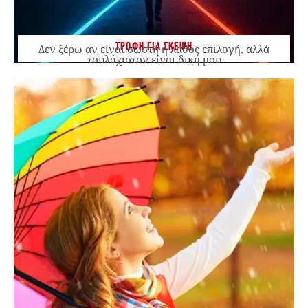
ΤΡΟΦΗ ΓΙΑ ΣΚΕΨΗ
Δεν ξέρω αν είναι σωστή ή λάθος επιλογή, αλλά
τουλάχιστον είναι δική μου