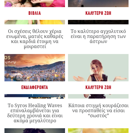
ΒΙΒΛΊΑ
ΚΑΛΎΤΕΡΗ ΖΩΉ
Οι σχέσεις θέλουν χέρια
Το καλύτερο αγχολυτικό
ενωμένα, ματιές καθαρές
είναι η παρατήρηση των
και καρδιά έτοιμη να
άστρων
μοιραστεί
ΕΝΔΙΑΦΈΡΟΝΤΑ
ΚΑΛΎΤΕΡΗ ΖΩΉ
Το Syros Healing Waves
Κάποια στιγμή κουράζεσαι
επαναλαμβάνεται για
να προσπαθείς να είσαι
δεύτερη χρονιά και είναι
“σωστός”
ακόμα μεγαλύτερο