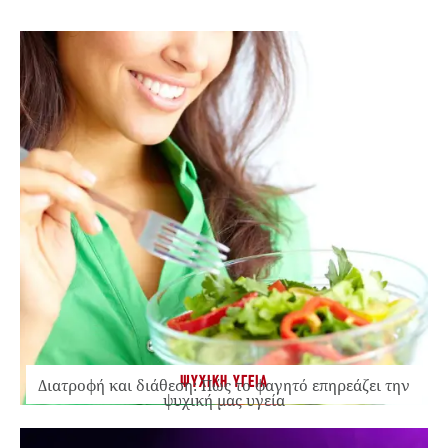
ΨΥΧΙΚΗ ΥΓΕΙΑ
Διατροφή και διάθεση: Πώς το φαγητό επηρεάζει την
ψυχική μας υγεία