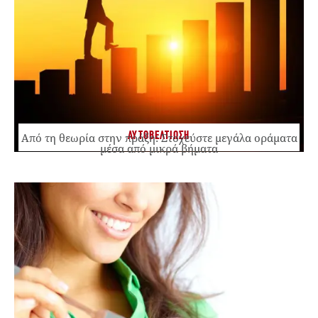
ΑΥΤΟΒΕΛΤΙΩΣΗ
Από τη θεωρία στην πράξη: Στοχεύστε μεγάλα οράματα
μέσα από μικρά βήματα