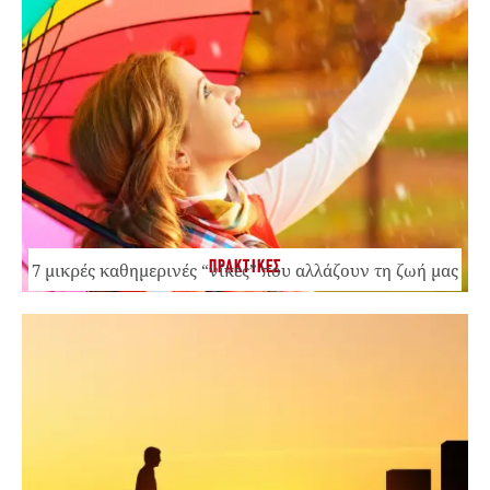
ΠΡΑΚΤΙΚΕΣ
7 μικρές καθημερινές “νίκες” που αλλάζουν τη ζωή μας