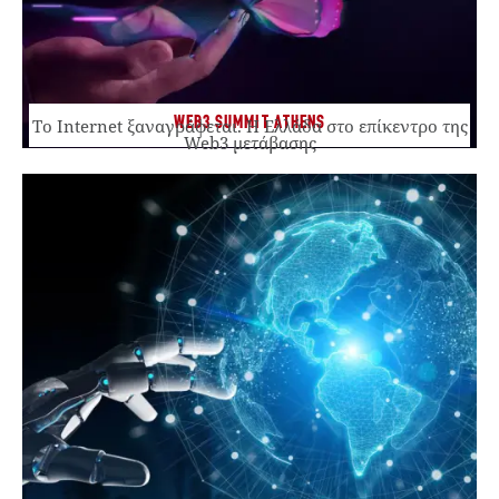
WEB3 SUMMIT ATHENS
Το Internet ξαναγράφεται. Η Ελλάδα στο επίκεντρο της
Web3 μετάβασης