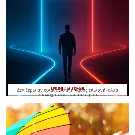
ΤΡΟΦΗ ΓΙΑ ΣΚΕΨΗ
Δεν ξέρω αν είναι σωστή ή λάθος επιλογή, αλλά
τουλάχιστον είναι δική μου