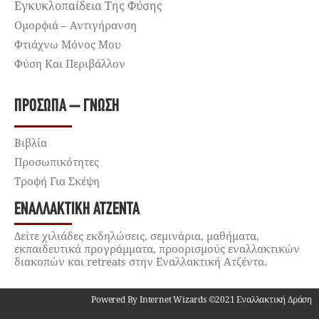
Εγκυκλοπαίδεια Της Φύσης
Ομορφιά – Αντιγήρανση
Φτιάχνω Μόνος Μου
Φύση Και Περιβάλλον
ΠΡΌΣΩΠΑ – ΓΝΏΣΗ
Βιβλία
Προσωπικότητες
Τροφή Για Σκέψη
ΕΝΑΛΛΑΚΤΙΚΉ ΑΤΖΈΝΤΑ
Δείτε χιλιάδες εκδηλώσεις, σεμινάρια, μαθήματα,
εκπαιδευτικά προγράμματα, προορισμούς εναλλακτικών
διακοπών και retreats στην Εναλλακτική Ατζέντα.
Powered By Internet Wizards ©2021 Εναλλακτική Δράση