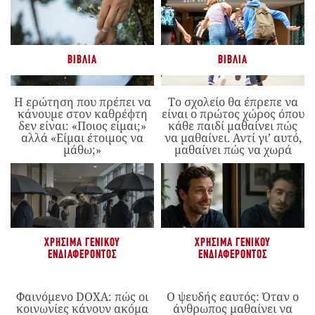
ΒΙΒΛΊΑ
ΒΙΒΛΊΑ
Η ερώτηση που πρέπει να
Το σχολείο θα έπρεπε να
κάνουμε στον καθρέφτη
είναι ο πρώτος χώρος όπου
δεν είναι: «Ποιος είμαι;»
κάθε παιδί μαθαίνει πώς
αλλά «Είμαι έτοιμος να
να μαθαίνει. Αντί γι’ αυτό,
μάθω;»
μαθαίνει πώς να χωρά
ΧΡΉΣΙΜΑ ΓΕΝΙΚΟΎ
ΧΡΉΣΙΜΑ ΓΕΝΙΚΟΎ
ΕΝΔΙΑΦΈΡΟΝΤΟΣ
ΕΝΔΙΑΦΈΡΟΝΤΟΣ
Φαινόμενο DOXA: πώς οι
Ο ψευδής εαυτός: Όταν ο
κοινωνίες κάνουν ακόμα
άνθρωπος μαθαίνει να