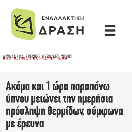
ΑΔΥΝΆΤΙΣΜΑ
,
ΈΡΕΥΝΕΣ
,
ΘΕΡΜΊΔΕΣ
,
ΎΠΝΟΣ
ΑΠΟΤΟΞΊΝΩΣΗ ΚΑΙ ΑΔΥΝΆΤΙΣΜΑ
Ακόμα και 1 ώρα παραπάνω
ύπνου μειώνει την ημερήσια
πρόσληψη θερμίδων, σύμφωνα
με έρευνα