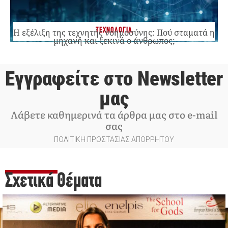
ΤΕΧΝΟΛΟΓΙΑ
Η εξέλιξη της τεχνητής νοημοσύνης: Πού σταματά η
μηχανή και ξεκινά ο άνθρωπος;
Εγγραφείτε στο Newsletter
μας
Λάβετε καθημερινά τα άρθρα μας στο e-mail
σας
ΠΟΛΙΤΙΚΗ ΠΡΟΣΤΑΣΙΑΣ ΑΠΟΡΡΗΤΟΥ
Σχετικά Θέματα