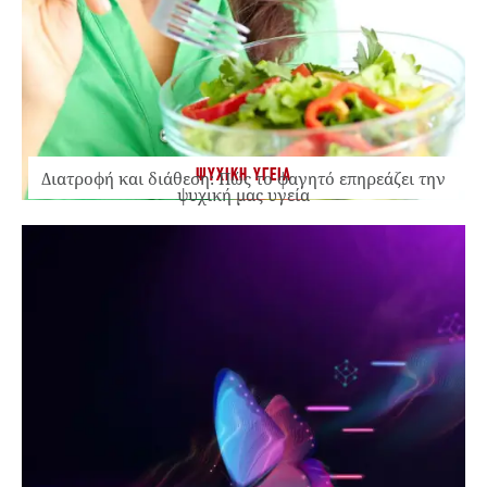
ΨΥΧΙΚΗ ΥΓΕΙΑ
Διατροφή και διάθεση: Πώς το φαγητό επηρεάζει την
ψυχική μας υγεία