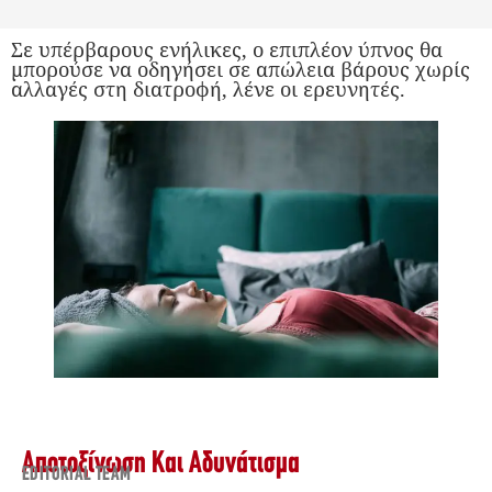
Σε υπέρβαρους ενήλικες, ο επιπλέον ύπνος θα
μπορούσε να οδηγήσει σε απώλεια βάρους χωρίς
αλλαγές στη διατροφή, λένε οι ερευνητές.
Αποτοξίνωση Και Αδυνάτισμα
EDITORIAL TEAM