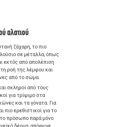
ού αλατιού
στανή ζάχαρη, το πιο
πλούσιο σε μέταλλα, όπως
και εκτός από απολέπιση
 τη ροή της λέμφου και
νες από το σώμα.
 και σκληροί από τους
ικοί για τρίψιμο στα
ώνες και τα γόνατα. Για
ι πιο ερεθιστικοί για το
 στο πρόσωπο παρά μόνο
κνεϊκό δέρμα, απόφυγε