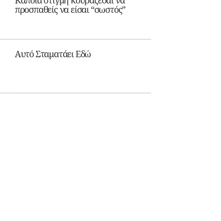
Κάποια στιγμή κουράζεσαι να
προσπαθείς να είσαι “σωστός”
Αυτό Σταματάει Εδώ