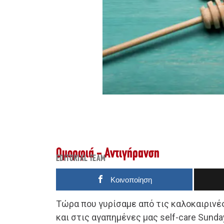
Ομορφιά - Αντιγήρανση
EDITORIAL TEAM
Κοινοποίηση
Τώρα που γυρίσαμε από τις καλοκαιρινέ
και στις αγαπημένες μας self-care Sund