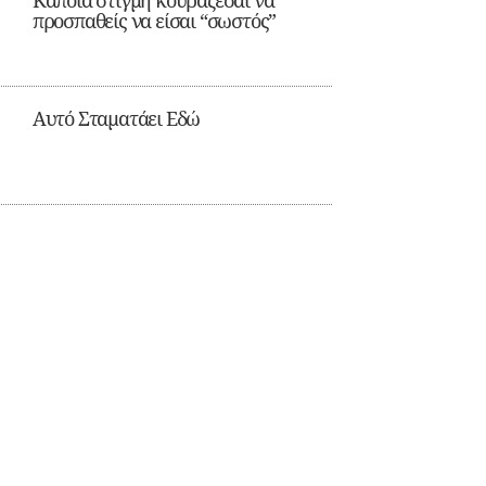
Κάποια στιγμή κουράζεσαι να
προσπαθείς να είσαι “σωστός”
Αυτό Σταματάει Εδώ