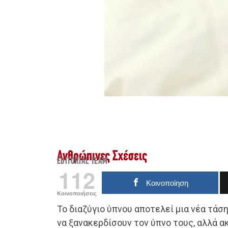
Ανθρώπινες Σχέσεις
EDITORIAL TEAM
112
Κοινοποίηση
Κοινοποιήσεις
To διαζύγιο ύπνου αποτελεί μια νέα τάσ
να ξανακερδίσουν τον ύπνο τους, αλλά ακ