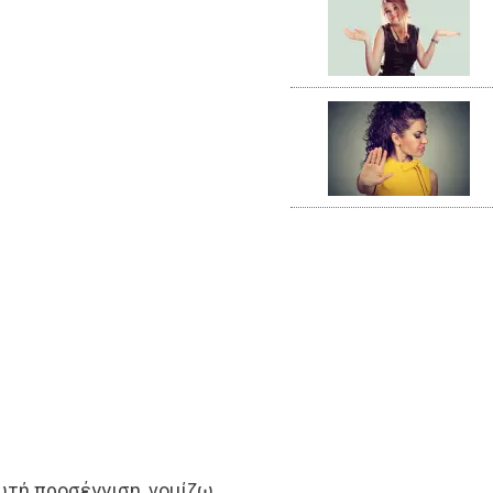
υτή προσέγγιση, νομίζω