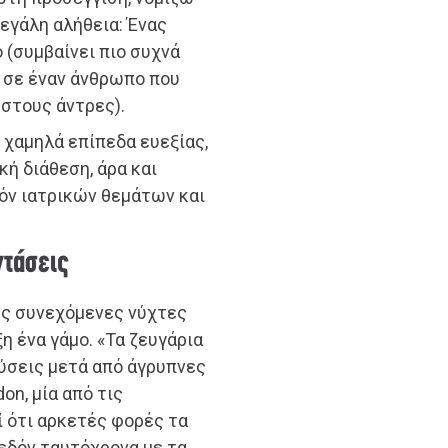
μεγάλη αλήθεια: Ένας
 (συμβαίνει πιο συχνά
ι σε έναν άνθρωπο που
 στους άντρες).
 χαμηλά επίπεδα ευεξίας,
κή διάθεση, άρα και
όν ιατρικών θεμάτων και
ντάσεις
ές συνεχόμενες νύχτες
η ένα γάμο. «Τα ζευγάρια
ύσεις μετά από άγρυπνες
on, μία από τις
ί ότι αρκετές φορές τα
εδόν ταυτόχρονα με τα