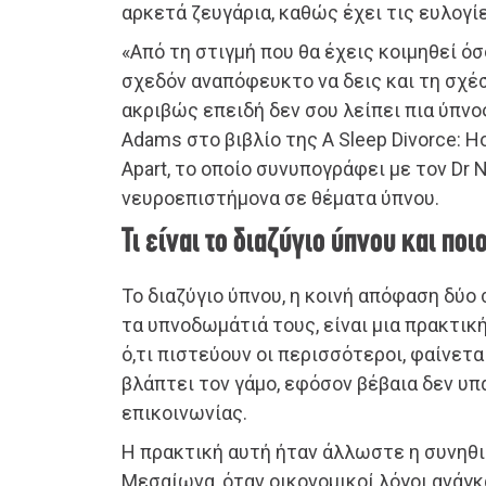
αρκετά ζευγάρια, καθώς έχει τις ευλογ
«Από τη στιγμή που θα έχεις κοιμηθεί όσο
σχεδόν αναπόφευκτο να δεις και τη σχέσ
ακριβώς επειδή δεν σου λείπει πια ύπνος
Adams στο βιβλίο της A Sleep Divorce: How
Apart, το οποίο συνυπογράφει με τον Dr N
νευροεπιστήμονα σε θέματα ύπνου.
Τι είναι το διαζύγιο ύπνου και ποι
Το διαζύγιο ύπνου, η κοινή απόφαση δύ
τα υπνοδωμάτιά τους, είναι μια πρακτική
ό,τι πιστεύουν οι περισσότεροι, φαίνετ
βλάπτει τον γάμο, εφόσον βέβαια δεν υ
επικοινωνίας.
Η πρακτική αυτή ήταν άλλωστε η συνηθι
Μεσαίωνα, όταν οικονομικοί λόγοι ανάγ