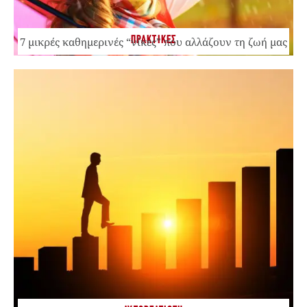
ΠΡΑΚΤΙΚΕΣ
7 μικρές καθημερινές “νίκες” που αλλάζουν τη ζωή μας