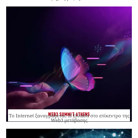
WEB3 SUMMIT ATHENS
Το Internet ξαναγράφεται. Η Ελλάδα στο επίκεντρο της
Web3 μετάβασης