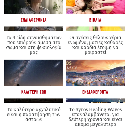
ΕΝΔΙΑΦΈΡΟΝΤΑ
ΒΙΒΛΊΑ
Τα 4 είδη συναισθημάτων
Οι σχέσεις θέλουν χέρια
που επιδρούν άμεσα στο
ενωμένα, ματιές καθαρές
σώμα και στη φυσιολογία
και καρδιά έτοιμη να
μας
μοιραστεί
ΚΑΛΎΤΕΡΗ ΖΩΉ
ΕΝΔΙΑΦΈΡΟΝΤΑ
Το καλύτερο αγχολυτικό
Το Syros Healing Waves
είναι η παρατήρηση των
επαναλαμβάνεται για
άστρων
δεύτερη χρονιά και είναι
ακόμα μεγαλύτερο