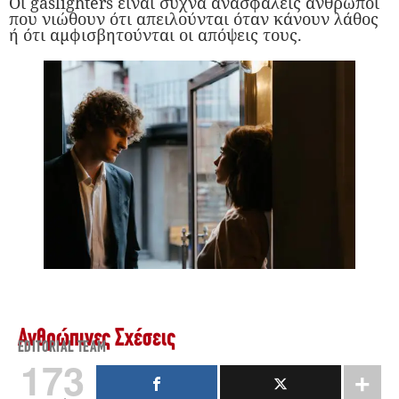
Οι gaslighters είναι συχνά ανασφαλείς άνθρωποι
που νιώθουν ότι απειλούνται όταν κάνουν λάθος
ή ότι αμφισβητούνται οι απόψεις τους.
Ανθρώπινες Σχέσεις
EDITORIAL TEAM
173