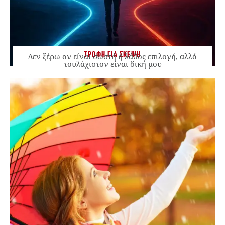
ΤΡΟΦΗ ΓΙΑ ΣΚΕΨΗ
Δεν ξέρω αν είναι σωστή ή λάθος επιλογή, αλλά
τουλάχιστον είναι δική μου