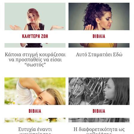
ΚΑΛΎΤΕΡΗ ΖΩΉ
ΒΙΒΛΊΑ
Κάποια στιγμή κουράζεσαι
Αυτό Σταματάει Εδώ
να προσπαθείς να είσαι
“σωστός”
ΒΙΒΛΊΑ
ΒΙΒΛΊΑ
Ευτυχία έναντι
Η διαφορετικότητα ως