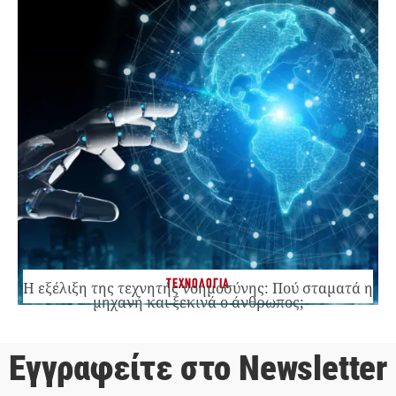
ΤΕΧΝΟΛΟΓΙΑ
Η εξέλιξη της τεχνητής νοημοσύνης: Πού σταματά η
μηχανή και ξεκινά ο άνθρωπος;
Εγγραφείτε στο Newsletter