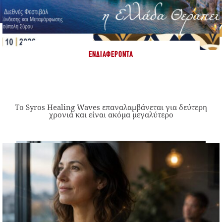
ΕΝΔΙΑΦΈΡΟΝΤΑ
Το Syros Healing Waves επαναλαμβάνεται για δεύτερη
χρονιά και είναι ακόμα μεγαλύτερο