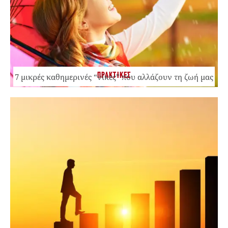
ΠΡΑΚΤΙΚΕΣ
7 μικρές καθημερινές “νίκες” που αλλάζουν τη ζωή μας