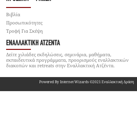
Βιβλία
Προσωπικότητες
Τροφή Για Σκέψη
ΕΝΑΛΛΑΚΤΙΚΉ ΑΤΖΈΝΤΑ
Δείτε χιλιάδες εκδηλώσεις, σεμινάρια, μαθήματα,
εκπαιδευτικά προγράμματα, προορισμούς εναλλακτικών
διακοπών και retreats στην Εναλλακτική Ατζέντα.
Powered By Internet Wizards ©2021 Εναλλακτική Δράση