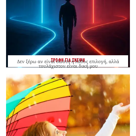
ΤΡΟΦΗ ΓΙΑ ΣΚΕΨΗ
Δεν ξέρω αν είναι σωστή ή λάθος επιλογή, αλλά
τουλάχιστον είναι δική μου