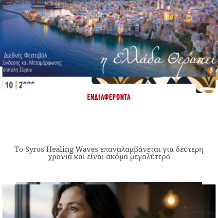
ΕΝΔΙΑΦΈΡΟΝΤΑ
Το Syros Healing Waves επαναλαμβάνεται για δεύτερη
χρονιά και είναι ακόμα μεγαλύτερο