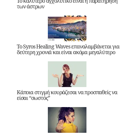
Το καλύτερο αγχολυτικό είναι η παρατήρηση
των άστρων
Το Syros Healing Waves επαναλαμβάνεται για
δεύτερη χρονιά και είναι ακόμα μεγαλύτερο
Κάποια στιγμή κουράζεσαι να προσπαθείς να
είσαι “σωστός”