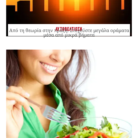
ΑΥΤΟΒΕΛΤΙΩΣΗ
Από τη θεωρία στην πράξη: Στοχεύστε μεγάλα οράματα
μέσα από μικρά βήματα