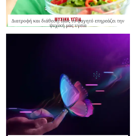
ΨΥΧΙΚΗ ΥΓΕΙΑ
Διατροφή και διάθεση: Πώς το φαγητό επηρεάζει την
ψυχική μας υγεία