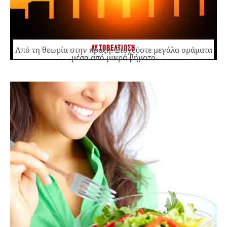
ΑΥΤΟΒΕΛΤΙΩΣΗ
Από τη θεωρία στην πράξη: Στοχεύστε μεγάλα οράματα
μέσα από μικρά βήματα