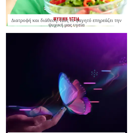
ΨΥΧΙΚΗ ΥΓΕΙΑ
Διατροφή και διάθεση: Πώς το φαγητό επηρεάζει την
ψυχική μας υγεία