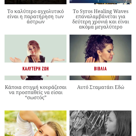
Το καλύτερο αγχολυτικό
Το Syros Healing Waves
είναι η παρατήρηση των
επαναλαμβάνεται για
άστρων
δεύτερη χρονιά και είναι
ακόμα μεγαλύτερο
ΚΑΛΎΤΕΡΗ ΖΩΉ
ΒΙΒΛΊΑ
Κάποια στιγμή κουράζεσαι
Αυτό Σταματάει Εδώ
να προσπαθείς να είσαι
“σωστός”