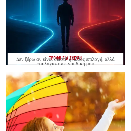
ΤΡΟΦΗ ΓΙΑ ΣΚΕΨΗ
Δεν ξέρω αν είναι σωστή ή λάθος επιλογή, αλλά
τουλάχιστον είναι δική μου