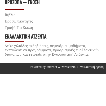
ΠΡΌΣΩΠΑ – ΓΝΏΣΗ
Βιβλία
Προσωπικότητες
Τροφή Για Σκέψη
ΕΝΑΛΛΑΚΤΙΚΉ ΑΤΖΈΝΤΑ
Δείτε χιλιάδες εκδηλώσεις, σεμινάρια, μαθήματα,
εκπαιδευτικά προγράμματα, προορισμούς εναλλακτικών
διακοπών και retreats στην Εναλλακτική Ατζέντα.
Powered By Internet Wizards ©2021 Εναλλακτική Δράση