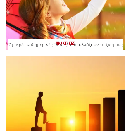
ΠΡΑΚΤΙΚΕΣ
7 μικρές καθημερινές “νίκες” που αλλάζουν τη ζωή μας