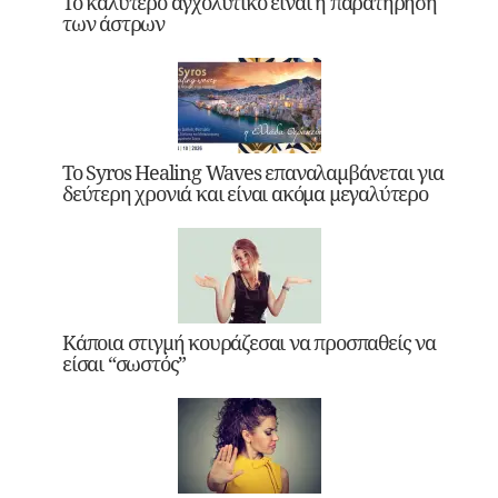
Το καλύτερο αγχολυτικό είναι η παρατήρηση
των άστρων
Το Syros Healing Waves επαναλαμβάνεται για
δεύτερη χρονιά και είναι ακόμα μεγαλύτερο
Κάποια στιγμή κουράζεσαι να προσπαθείς να
είσαι “σωστός”