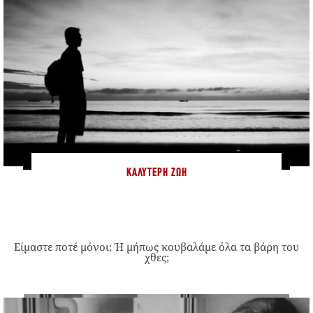
ΚΑΛΎΤΕΡΗ ΖΩΉ
Είμαστε ποτέ μόνοι; Ή μήπως κουβαλάμε όλα τα βάρη του
χθες;