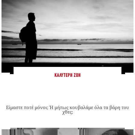
ΚΑΛΎΤΕΡΗ ΖΩΉ
Είμαστε ποτέ μόνοι; Ή μήπως κουβαλάμε όλα τα βάρη του
χθες;