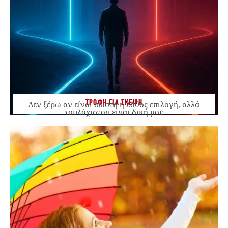
ΤΡΟΦΗ ΓΙΑ ΣΚΕΨΗ
Δεν ξέρω αν είναι σωστή ή λάθος επιλογή, αλλά
τουλάχιστον είναι δική μου