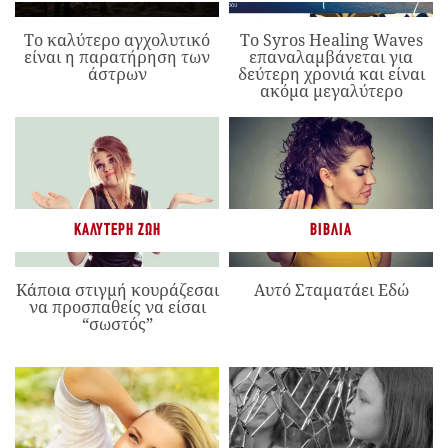
Το καλύτερο αγχολυτικό
Το Syros Healing Waves
είναι η παρατήρηση των
επαναλαμβάνεται για
άστρων
δεύτερη χρονιά και είναι
ακόμα μεγαλύτερο
ΚΑΛΎΤΕΡΗ ΖΩΉ
ΒΙΒΛΊΑ
Κάποια στιγμή κουράζεσαι
Αυτό Σταματάει Εδώ
να προσπαθείς να είσαι
“σωστός”