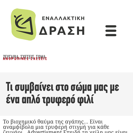
ΖΕΥΓΆΡΙΑ
,
ΣΧΈΣΕΙΣ
,
ΣΏΜΑ
ΑΝΘΡΏΠΙΝΕΣ ΣΧΈΣΕΙΣ
Τι συμβαίνει στο σώμα μας με
ένα απλό τρυφερό φιλί
Το βιοχημικό θαύμα της αγάπης… Είναι
αναμφίβολα μια τρυφερή στιγμή για κάθε
ζευγάρι…Advertisment Επειδή τα χείλη μας είναι