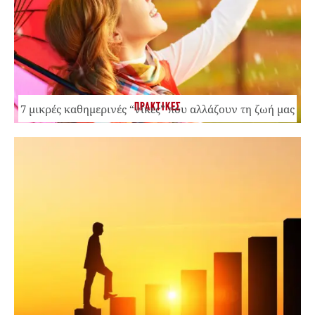
ΠΡΑΚΤΙΚΕΣ
7 μικρές καθημερινές “νίκες” που αλλάζουν τη ζωή μας