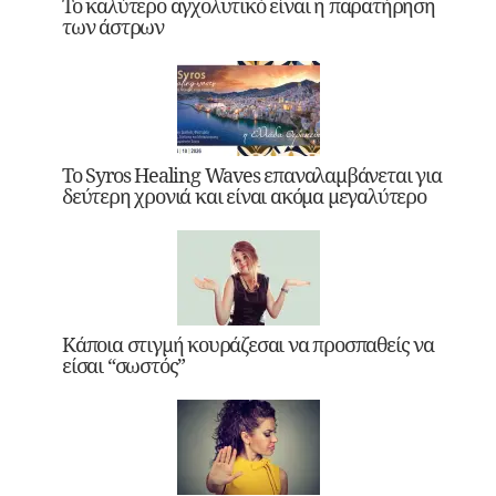
Το καλύτερο αγχολυτικό είναι η παρατήρηση
των άστρων
Το Syros Healing Waves επαναλαμβάνεται για
δεύτερη χρονιά και είναι ακόμα μεγαλύτερο
Κάποια στιγμή κουράζεσαι να προσπαθείς να
είσαι “σωστός”