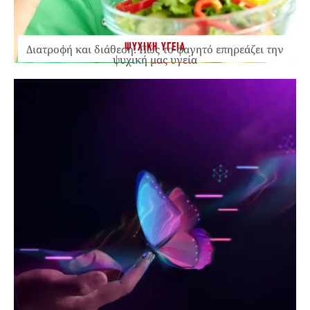
ΨΥΧΙΚΗ ΥΓΕΙΑ
Διατροφή και διάθεση: Πώς το φαγητό επηρεάζει την
ψυχική μας υγεία