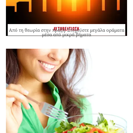
ΑΥΤΟΒΕΛΤΙΩΣΗ
Από τη θεωρία στην πράξη: Στοχεύστε μεγάλα οράματα
μέσα από μικρά βήματα