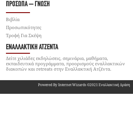
ΠΡΌΣΩΠΑ – ΓΝΏΣΗ
Βιβλία
Προσωπικότητες
Τροφή Για Σκέψη
ΕΝΑΛΛΑΚΤΙΚΉ ΑΤΖΈΝΤΑ
Δείτε χιλιάδες εκδηλώσεις, σεμινάρια, μαθήματα,
εκπαιδευτικά προγράμματα, προορισμούς εναλλακτικών
διακοπών και retreats στην Εναλλακτική Ατζέντα.
Powered By Internet Wizards ©2021 Εναλλακτική Δράση