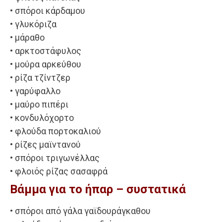
• σπόροι κάρδαμου
• γλυκόριζα
• μάραθο
• αρκτοστάφυλος
• μούρα αρκεύθου
• ρίζα τζίντζερ
• γαρύφαλλο
• μαύρο πιπέρι
• κονδυλόχορτο
• φλούδα πορτοκαλιού
• ρίζες μαϊντανού
• σπόροι τριγωνέλλας
• φλοιός ρίζας σασαφρά
Βάμμα για το ήπαρ – συστατικά
• σπόροι από γάλα γαϊδουράγκαθου