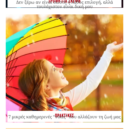
ΤΡΟΦΗ ΓΙΑ ΣΚΕΨΗ
Δεν ξέρω αν είναι σωστή ή λάθος επιλογή, αλλά
τουλάχιστον είναι δική μου
ΠΡΑΚΤΙΚΕΣ
7 μικρές καθημερινές “νίκες” που αλλάζουν τη ζωή μας