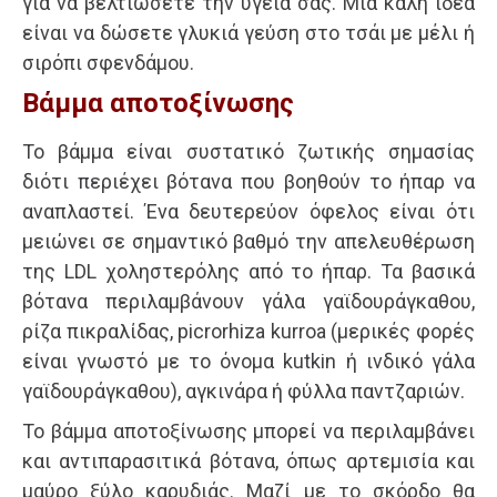
για να βελτιώσετε την υγεία σας. Μια καλή ιδέα
είναι να δώσετε γλυκιά γεύση στο τσάι με μέλι ή
σιρόπι σφενδάμου.
Βάμμα αποτοξίνωσης
Το βάμμα είναι συστατικό ζωτικής σημασίας
διότι περιέχει βότανα που βοηθούν το ήπαρ να
αναπλαστεί. Ένα δευτερεύον όφελος είναι ότι
μειώνει σε σημαντικό βαθμό την απελευθέρωση
της LDL χοληστερόλης από το ήπαρ. Τα βασικά
βότανα περιλαμβάνουν γάλα γαϊδουράγκαθου,
ρίζα πικραλίδας, picrorhiza kurroa (μερικές φορές
είναι γνωστό με το όνομα kutkin ή ινδικό γάλα
γαϊδουράγκαθου), αγκινάρα ή φύλλα παντζαριών.
Το βάμμα αποτοξίνωσης μπορεί να περιλαμβάνει
και αντιπαρασιτικά βότανα, όπως αρτεμισία και
μαύρο ξύλο καρυδιάς. Μαζί με το σκόρδο θα