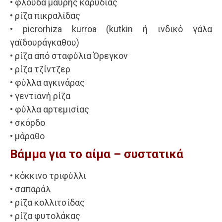
• φλούδα μαύρης καρυδιάς
• ρίζα πικραλίδας
• picrorhiza kurroa (kutkin ή ινδικό γάλα
γαϊδουράγκαθου)
• ρίζα από σταφύλια Όρεγκον
• ρίζα τζίντζερ
• φύλλα αγκινάρας
• γεντιανή ρίζα
• φύλλα αρτεμισίας
• σκόρδο
• μάραθο
Βάμμα για το αίμα – συστατικά
• κόκκινο τριφύλλι
• σαπαράλ
• ρίζα κολλιτσίδας
• ρίζα φυτολάκας