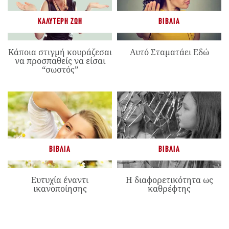
ΚΑΛΎΤΕΡΗ ΖΩΉ
ΒΙΒΛΊΑ
Κάποια στιγμή κουράζεσαι
Αυτό Σταματάει Εδώ
να προσπαθείς να είσαι
“σωστός”
ΒΙΒΛΊΑ
ΒΙΒΛΊΑ
Ευτυχία έναντι
Η διαφορετικότητα ως
ικανοποίησης
καθρέφτης