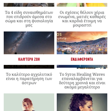
Τα 4 είδη συναισθημάτων
Οι σχέσεις θέλουν χέρια
που επιδρούν άμεσα στο
ενωμένα, ματιές καθαρές
σώμα και στη φυσιολογία
και καρδιά έτοιμη να
μας
μοιραστεί
ΚΑΛΎΤΕΡΗ ΖΩΉ
ΕΝΔΙΑΦΈΡΟΝΤΑ
Το καλύτερο αγχολυτικό
Το Syros Healing Waves
είναι η παρατήρηση των
επαναλαμβάνεται για
άστρων
δεύτερη χρονιά και είναι
ακόμα μεγαλύτερο