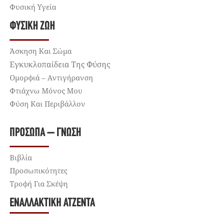
Φυσική Υγεία
ΦΥΣΙΚΉ ΖΩΉ
Άσκηση Και Σώμα
Εγκυκλοπαίδεια Της Φύσης
Ομορφιά – Αντιγήρανση
Φτιάχνω Μόνος Μου
Φύση Και Περιβάλλον
ΠΡΌΣΩΠΑ – ΓΝΏΣΗ
Βιβλία
Προσωπικότητες
Τροφή Για Σκέψη
ΕΝΑΛΛΑΚΤΙΚΉ ΑΤΖΈΝΤΑ