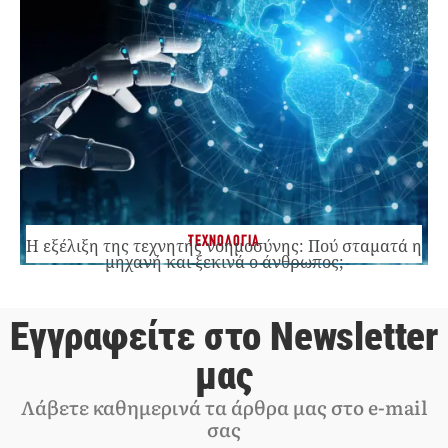
ΤΕΧΝΟΛΟΓΙΑ
Η εξέλιξη της τεχνητής νοημοσύνης: Πού σταματά η
μηχανή και ξεκινά ο άνθρωπος;
Εγγραφείτε στο Newsletter
μας
Λάβετε καθημερινά τα άρθρα μας στο e-mail
σας