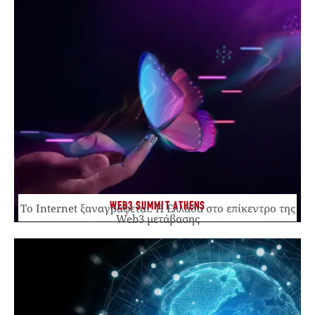
WEB3 SUMMIT ATHENS
Το Internet ξαναγράφεται. Η Ελλάδα στο επίκεντρο της
Web3 μετάβασης