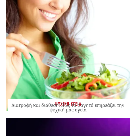
ΨΥΧΙΚΗ ΥΓΕΙΑ
Διατροφή και διάθεση: Πώς το φαγητό επηρεάζει την
ψυχική μας υγεία