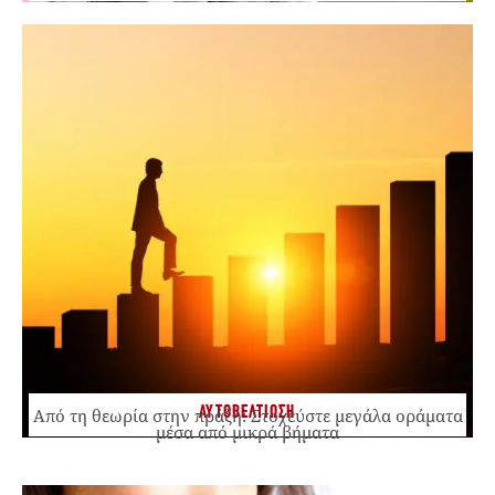
ΑΥΤΟΒΕΛΤΙΩΣΗ
Από τη θεωρία στην πράξη: Στοχεύστε μεγάλα οράματα
μέσα από μικρά βήματα