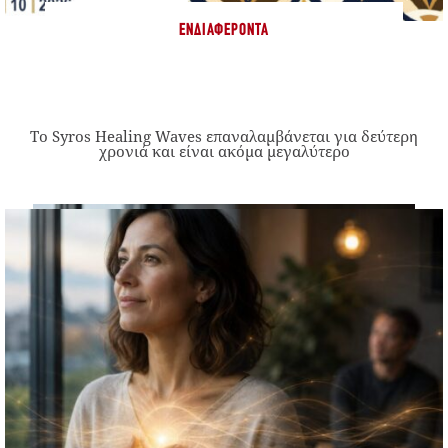
ΕΝΔΙΑΦΈΡΟΝΤΑ
Το Syros Healing Waves επαναλαμβάνεται για δεύτερη
χρονιά και είναι ακόμα μεγαλύτερο