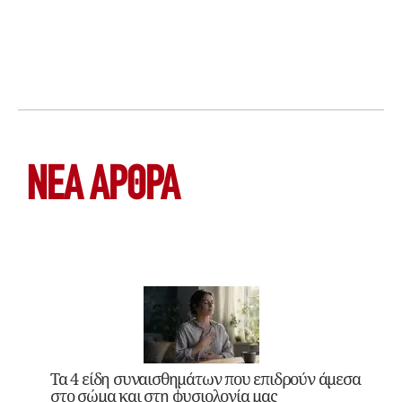
ΝΕΑ ΆΡΘΡΑ
Τα 4 είδη συναισθημάτων που επιδρούν άμεσα
στο σώμα και στη φυσιολογία μας