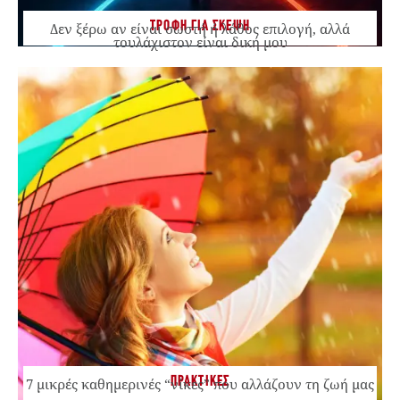
ΤΡΟΦΗ ΓΙΑ ΣΚΕΨΗ
Δεν ξέρω αν είναι σωστή ή λάθος επιλογή, αλλά
τουλάχιστον είναι δική μου
ΠΡΑΚΤΙΚΕΣ
7 μικρές καθημερινές “νίκες” που αλλάζουν τη ζωή μας