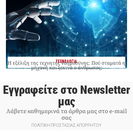
ΤΕΧΝΟΛΟΓΙΑ
Η εξέλιξη της τεχνητής νοημοσύνης: Πού σταματά η
μηχανή και ξεκινά ο άνθρωπος;
Εγγραφείτε στο Newsletter
μας
Λάβετε καθημερινά τα άρθρα μας στο e-mail
σας
ΠΟΛΙΤΙΚΗ ΠΡΟΣΤΑΣΙΑΣ ΑΠΟΡΡΗΤΟΥ