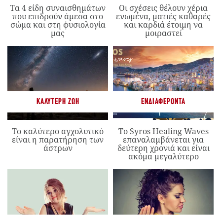
Τα 4 είδη συναισθημάτων
Οι σχέσεις θέλουν χέρια
που επιδρούν άμεσα στο
ενωμένα, ματιές καθαρές
σώμα και στη φυσιολογία
και καρδιά έτοιμη να
μας
μοιραστεί
ΚΑΛΎΤΕΡΗ ΖΩΉ
ΕΝΔΙΑΦΈΡΟΝΤΑ
Το καλύτερο αγχολυτικό
Το Syros Healing Waves
είναι η παρατήρηση των
επαναλαμβάνεται για
άστρων
δεύτερη χρονιά και είναι
ακόμα μεγαλύτερο