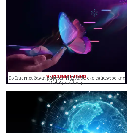
WEB3 SUMMIT ATHENS
Το Internet ξαναγράφεται. Η Ελλάδα στο επίκεντρο της
Web3 μετάβασης