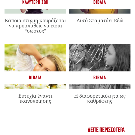
ΚΑΛΎΤΕΡΗ ΖΩΉ
ΒΙΒΛΊΑ
Κάποια στιγμή κουράζεσαι
Αυτό Σταματάει Εδώ
να προσπαθείς να είσαι
“σωστός”
ΒΙΒΛΊΑ
ΒΙΒΛΊΑ
Ευτυχία έναντι
Η διαφορετικότητα ως
ικανοποίησης
καθρέφτης
ΔΕΊΤΕ ΠΕΡΙΣΣΌΤΕΡΑ