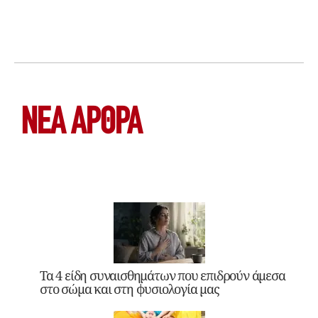
ΝΕΑ ΆΡΘΡΑ
Τα 4 είδη συναισθημάτων που επιδρούν άμεσα
στο σώμα και στη φυσιολογία μας