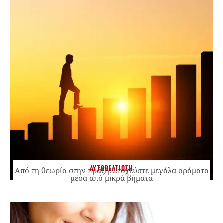
ΑΥΤΟΒΕΛΤΙΩΣΗ
Από τη θεωρία στην πράξη: Στοχεύστε μεγάλα οράματα
μέσα από μικρά βήματα