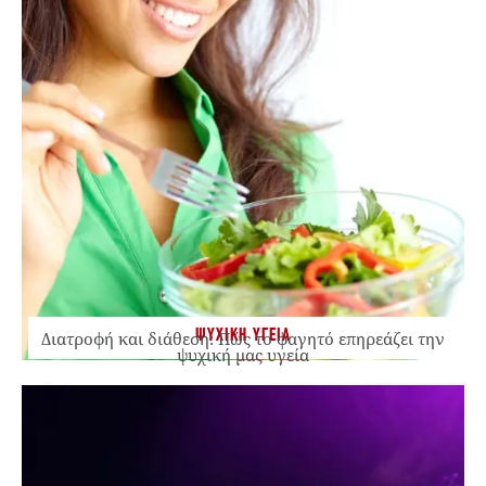
ΨΥΧΙΚΗ ΥΓΕΙΑ
Διατροφή και διάθεση: Πώς το φαγητό επηρεάζει την
ψυχική μας υγεία