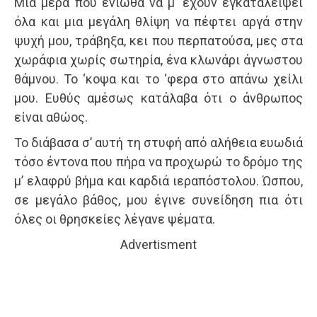
Μια μέρα που ένιωθα να μ’ έχουν εγκαταλείψει
όλα και μια μεγάλη θλίψη να πέφτει αργά στην
ψυχή μου, τράβηξα, κει που περπατούσα, μες στα
χωράφια χωρίς σωτηρία, ένα κλωνάρι άγνωστου
θάμνου. Το ‘κοψα και το ‘φερα στο απάνω χείλι
μου. Ευθύς αμέσως κατάλαβα ότι ο άνθρωπος
είναι αθώος.
Το διάβασα σ’ αυτή τη στυφή από αλήθεια ευωδιά
τόσο έντονα που πήρα να προχωρώ το δρόμο της
μ’ ελαφρύ βήμα και καρδιά ιεραπόστολου. Ώσπου,
σε μεγάλο βάθος, μου έγινε συνείδηση πια ότι
όλες οι θρησκείες λέγανε ψέματα.
Advertisment