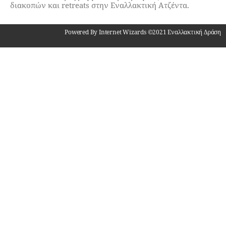
διακοπών και retreats στην Εναλλακτική Ατζέντα.
Powered By Internet Wizards ©2021 Εναλλακτική Δράση