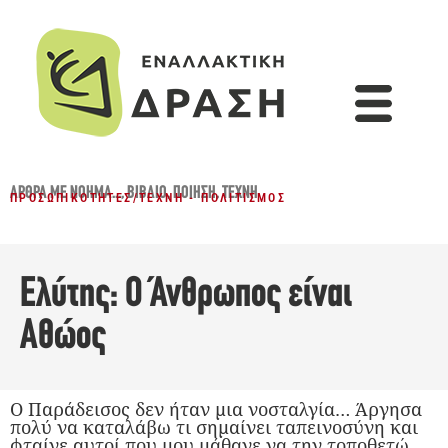
ΆΡΘΡΑ ΜΕ ΝΌΗΜΑ...
,
ΒΙΒΛΊΟ
,
ΠΟΊΗΣΗ
,
ΤΈΧΝΗ
ΠΡΟΣΩΠΙΚΌΤΗΤΕΣ
/
ΤΈΧΝΗ - ΠΟΛΙΤΙΣΜΌΣ
Ελύτης: Ο Άνθρωπος είναι
Αθώος
Ο Παράδεισος δεν ήταν μια νοσταλγία… Άργησα
πολύ να καταλάβω τι σημαίνει ταπεινοσύνη και
φταίνε αυτοί που μου μάθανε να την τοποθετώ