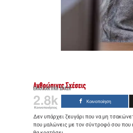
Ανθρώπινες Σχέσεις
ΕΝΑΛΛΑΚΤΙΚΉ ΔΡΆΣΗ
2.8k
Κοινοποίηση
Κοινοποιήσεις
Δεν υπάρχει ζευγάρι που να μη τσακώνετ
που μαλώνεις με τον σύντροφό σου που 
θα κρατήσει.