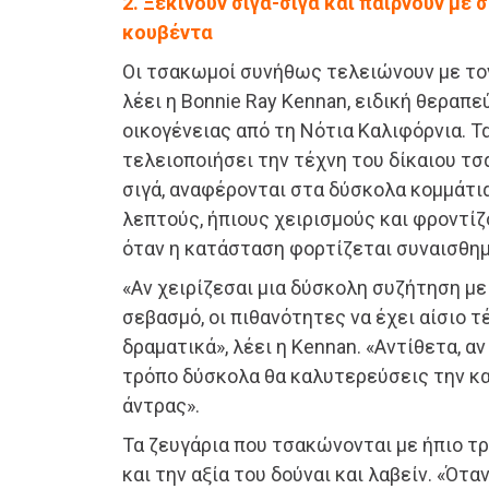
2. Ξεκινούν σιγά-σιγά και παίρνουν με 
κουβέντα
Οι τσακωμοί συνήθως τελειώνουν με τον
λέει η Bonnie Ray Kennan, ειδική θεραπε
οικογένειας από τη Νότια Καλιφόρνια. Τ
τελειοποιήσει την τέχνη του δίκαιου τσ
σιγά, αναφέρονται στα δύσκολα κομμάτι
λεπτούς, ήπιους χειρισμούς και φροντίζ
όταν η κατάσταση φορτίζεται συναισθημ
«Αν χειρίζεσαι μια δύσκολη συζήτηση μ
σεβασμό, οι πιθανότητες να έχει αίσιο 
δραματικά», λέει η Kennan. «Αντίθετα, α
τρόπο δύσκολα θα καλυτερεύσεις την κα
άντρας».
Τα ζευγάρια που τσακώνονται με ήπιο τ
και την αξία του δούναι και λαβείν. «Όταν