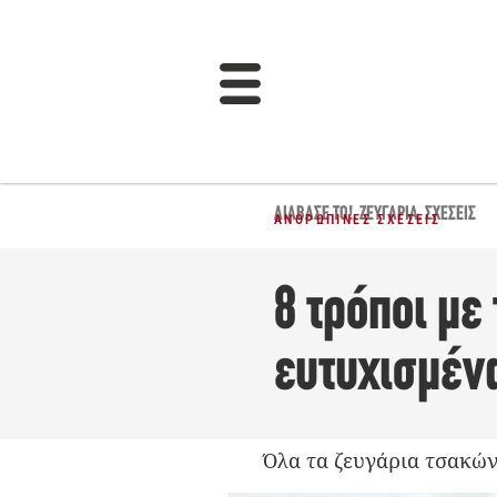
ΔΙΆΒΑΣΈ ΤΟ!
,
ΖΕΥΓΆΡΙΑ
,
ΣΧΈΣΕΙΣ
ΑΝΘΡΏΠΙΝΕΣ ΣΧΈΣΕΙΣ
8 τρόποι με
ευτυχισμέν
Όλα τα ζευγάρια τσακώνο