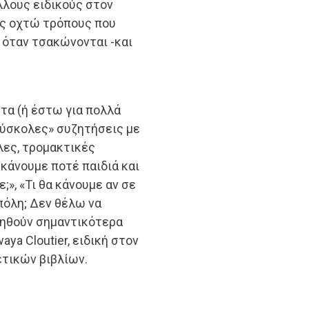
λλους ειδικούς στον
ας οχτώ τρόπους που
 όταν τσακώνονται -και
τα (ή έστω για πολλά
«δύσκολες» συζητήσεις με
λες, τρομακτικές
κάνουμε ποτέ παιδιά και
;», «Τι θα κάνουμε αν σε
πόλη; Δεν θέλω να
γηθούν σημαντικότερα
ya Cloutier, ειδική στον
τικών βιβλίων.