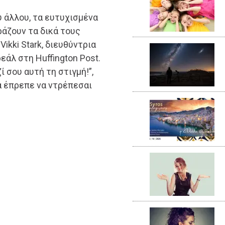
υ άλλου, τα ευτυχισμένα
ράζουν τα δικά τους
ikki Stark, διευθύντρια
εάλ στη Huffington Post.
ί σου αυτή τη στιγμή!”,
θα έπρεπε να ντρέπεσαι