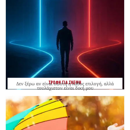
ΤΡΟΦΗ ΓΙΑ ΣΚΕΨΗ
Δεν ξέρω αν είναι σωστή ή λάθος επιλογή, αλλά
τουλάχιστον είναι δική μου