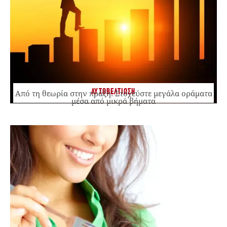
ΑΥΤΟΒΕΛΤΙΩΣΗ
Από τη θεωρία στην πράξη: Στοχεύστε μεγάλα οράματα
μέσα από μικρά βήματα