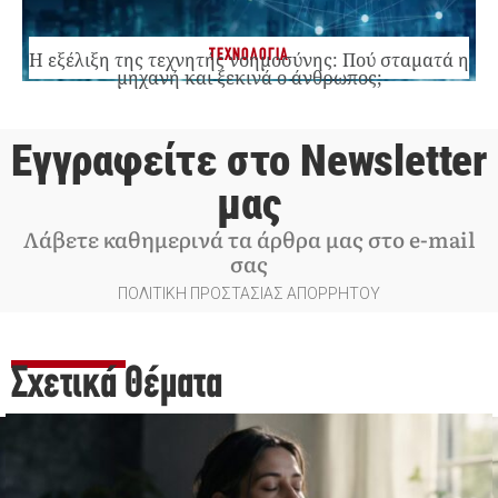
ΤΕΧΝΟΛΟΓΙΑ
Η εξέλιξη της τεχνητής νοημοσύνης: Πού σταματά η
μηχανή και ξεκινά ο άνθρωπος;
Εγγραφείτε στο Newsletter
μας
Λάβετε καθημερινά τα άρθρα μας στο e-mail
σας
ΠΟΛΙΤΙΚΗ ΠΡΟΣΤΑΣΙΑΣ ΑΠΟΡΡΗΤΟΥ
Σχετικά Θέματα