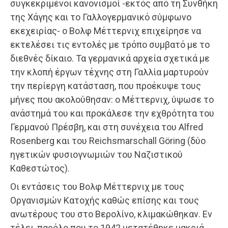
συγκεκριμένοι κανονισμοί -εκτός από τη Συνθήκη
της Χάγης και το Γαλλογερμανικό σύμφωνο
εκεχειρίας- ο Βολφ Μέττερνιχ επιχείρησε να
εκτελέσει τις εντολές με τρόπο συμβατό με το
διεθνές δίκαιο. Τα γερμανικά αρχεία σχετικά με
την κλοπή έργων τέχνης στη Γαλλία μαρτυρούν
την περίεργη κατάσταση, που προέκυψε τους
μήνες που ακολούθησαν: ο Μέττερνιχ, ύψωσε το
ανάστημά του και προκάλεσε την εχθρότητα του
Γερμανού Πρέσβη, και στη συνέχεια του Alfred
Rosenberg και του Reichsmarschall Göring (δύο
ηγετικών φυσιογνωμιών του Ναζιστικού
Καθεστώτος).
Οι εντάσεις του Βολφ Μέττερνιχ με τους
Οργανισμών Κατοχής καθώς επίσης και τους
ανωτέρους του στο Βερολίνο, κλιμακώθηκαν. Εν
τέλει, παρόλο που το 1942 μετατέθηκε μακριά