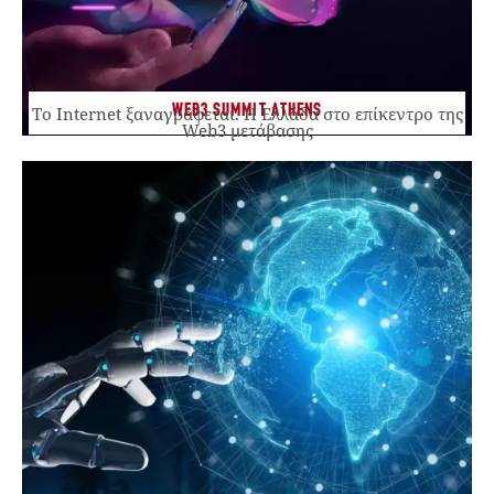
WEB3 SUMMIT ATHENS
Το Internet ξαναγράφεται. Η Ελλάδα στο επίκεντρο της
Web3 μετάβασης