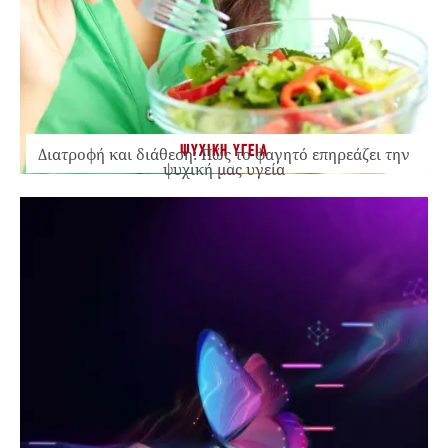
ΨΥΧΙΚΗ ΥΓΕΙΑ
Διατροφή και διάθεση: Πώς το φαγητό επηρεάζει την
ψυχική μας υγεία