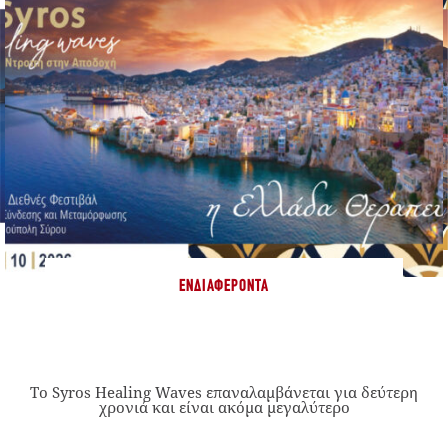
ΕΝΔΙΑΦΈΡΟΝΤΑ
Το Syros Healing Waves επαναλαμβάνεται για δεύτερη
χρονιά και είναι ακόμα μεγαλύτερο