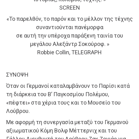
SCREEN
«Το παρελθόν, το παρόν και το μέλλον της τέχνης
συναντιούνται πανέμορφα
σε αυτή την υπέροχα παράξενη ταινία του
μεγάλου Αλεξάντρ Σοκούροφ. »
Robbie Collin, TELEGRAPH
ΣΥΝΟΨΗ
Όταν οι Γερμανοί καταλαμβάνουν το Παρίσι κατά
τη διάρκεια του Β’ Παγκοσμίου Πολέμου,
«πέφτει» στα χέρια τους και το Μουσείο του
Λούβρου.
Με αφορμή τη συνεργασία μεταξύ του Γερμανού
αξιωματικού Κόμη Βολφ Μέττερνιχ και του
Γάλλου Διευθυντή του Λούβρου Ζακ Ζογιάρ για