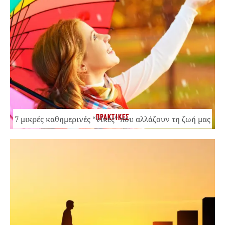
ΠΡΑΚΤΙΚΕΣ
7 μικρές καθημερινές “νίκες” που αλλάζουν τη ζωή μας