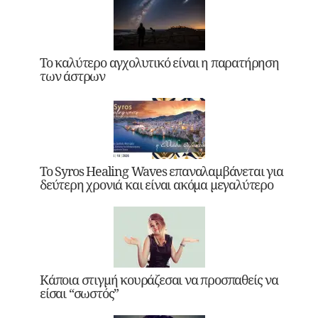
Το καλύτερο αγχολυτικό είναι η παρατήρηση
των άστρων
Το Syros Healing Waves επαναλαμβάνεται για
δεύτερη χρονιά και είναι ακόμα μεγαλύτερο
Κάποια στιγμή κουράζεσαι να προσπαθείς να
είσαι “σωστός”