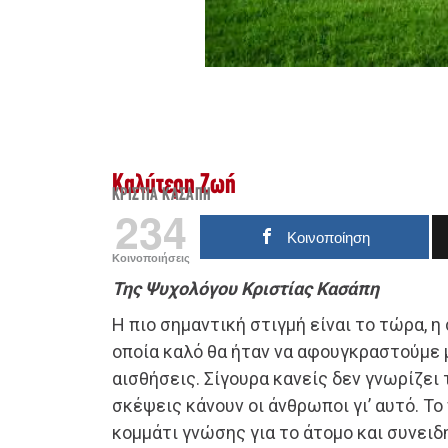
Καλύτερη Ζωή
ΚΡΊΣΤΙΑ ΚΑΣΆΠΗ
234
Κοινοποίηση
Κοινοποιήσεις
Της Ψυχολόγου Κριστίας Κασάπη
Η πιο σημαντική στιγμή είναι το τώρα, η
οποία καλό θα ήταν να αφουγκραστούμε 
αισθήσεις. Σίγουρα κανείς δεν γνωρίζει
σκέψεις κάνουν οι άνθρωποι γι’ αυτό. Τ
κομμάτι γνώσης για το άτομο και συνει