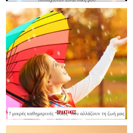
ΠΡΑΚΤΙΚΕΣ
7 μικρές καθημερινές “νίκες” που αλλάζουν τη ζωή μας