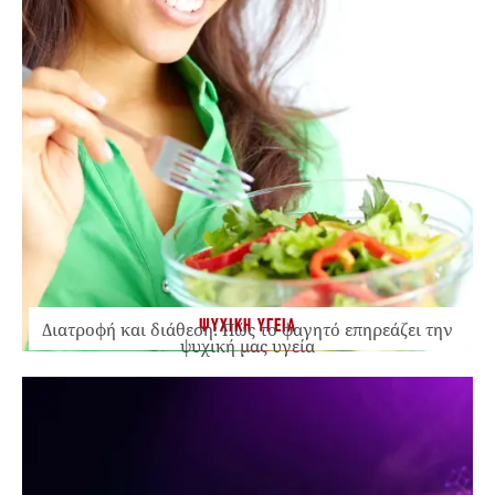
ΨΥΧΙΚΗ ΥΓΕΙΑ
Διατροφή και διάθεση: Πώς το φαγητό επηρεάζει την
ψυχική μας υγεία