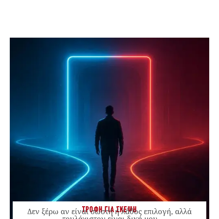
ΤΡΟΦΗ ΓΙΑ ΣΚΕΨΗ
Δεν ξέρω αν είναι σωστή ή λάθος επιλογή, αλλά
τουλάχιστον είναι δική μου