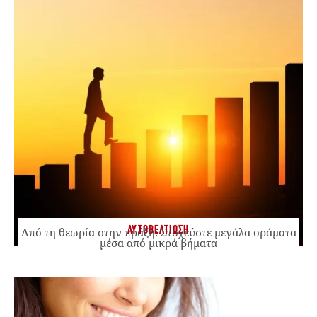
ΑΥΤΟΒΕΛΤΙΩΣΗ
Από τη θεωρία στην πράξη: Στοχεύστε μεγάλα οράματα
μέσα από μικρά βήματα