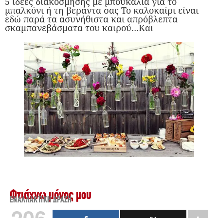
5 ιδέες διακόσμησης με μπουκάλια για το
μπαλκόνι ή τη βεράντα σας Το καλοκαίρι είναι
εδώ παρά τα ασυνήθιστα και απρόβλεπτα
σκαμπανεβάσματα του καιρού…Και
Φτιάχνω μόνος μου
ΕΝΑΛΛΑΚΤΙΚΉ ΔΡΆΣΗ
206