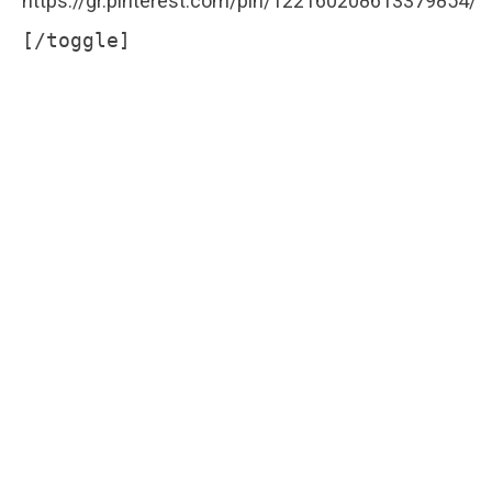
https://gr.pinterest.com/pin/122160208613379854/
[/toggle]