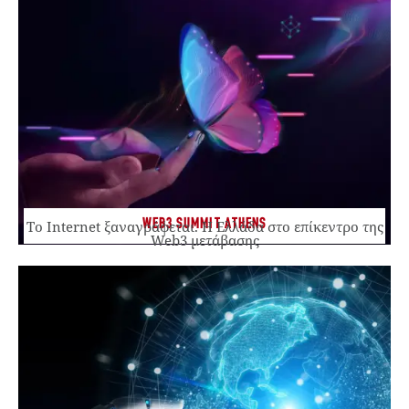
WEB3 SUMMIT ATHENS
Το Internet ξαναγράφεται. Η Ελλάδα στο επίκεντρο της
Web3 μετάβασης