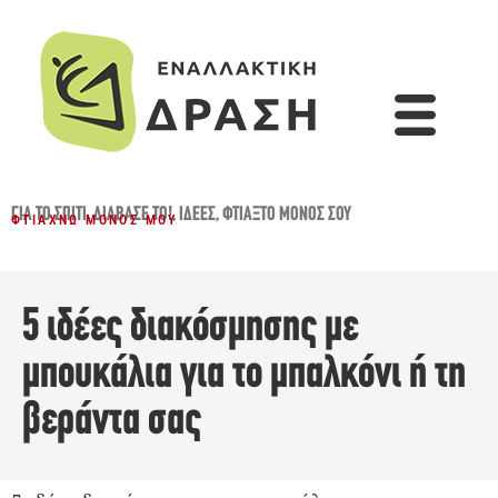
ΓΙΑ ΤΟ ΣΠΊΤΙ
,
ΔΙΆΒΑΣΈ ΤΟ!
,
ΙΔΈΕΣ
,
ΦΤΙΆΞΤΟ ΜΌΝΟΣ ΣΟΥ
ΦΤΙΆΧΝΩ ΜΌΝΟΣ ΜΟΥ
5 ιδέες διακόσμησης με
μπουκάλια για το μπαλκόνι ή τη
βεράντα σας