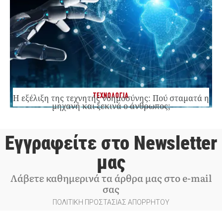
ΤΕΧΝΟΛΟΓΙΑ
Η εξέλιξη της τεχνητής νοημοσύνης: Πού σταματά η
μηχανή και ξεκινά ο άνθρωπος;
Εγγραφείτε στο Newsletter
μας
Λάβετε καθημερινά τα άρθρα μας στο e-mail
σας
ΠΟΛΙΤΙΚΗ ΠΡΟΣΤΑΣΙΑΣ ΑΠΟΡΡΗΤΟΥ