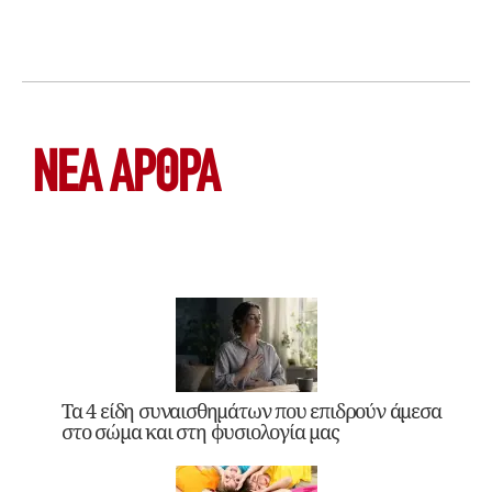
ΝΕΑ ΆΡΘΡΑ
Τα 4 είδη συναισθημάτων που επιδρούν άμεσα
στο σώμα και στη φυσιολογία μας