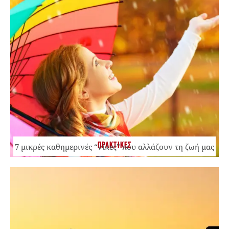
ΠΡΑΚΤΙΚΕΣ
7 μικρές καθημερινές “νίκες” που αλλάζουν τη ζωή μας