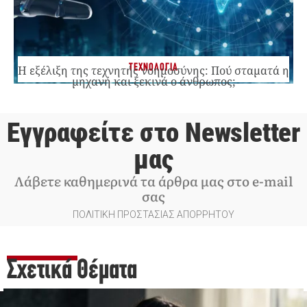
ΤΕΧΝΟΛΟΓΙΑ
Η εξέλιξη της τεχνητής νοημοσύνης: Πού σταματά η
μηχανή και ξεκινά ο άνθρωπος;
Εγγραφείτε στο Newsletter
μας
Λάβετε καθημερινά τα άρθρα μας στο e-mail
σας
ΠΟΛΙΤΙΚΗ ΠΡΟΣΤΑΣΙΑΣ ΑΠΟΡΡΗΤΟΥ
Σχετικά Θέματα