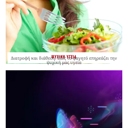
ΨΥΧΙΚΗ ΥΓΕΙΑ
Διατροφή και διάθεση: Πώς το φαγητό επηρεάζει την
ψυχική μας υγεία