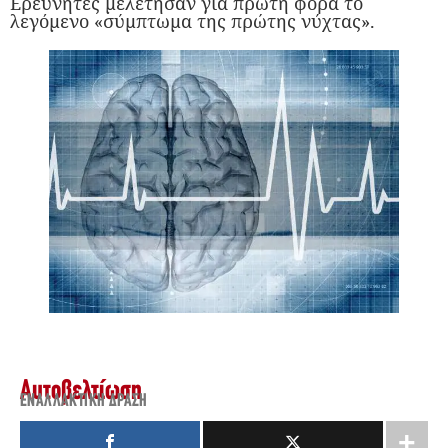
Ερευνητές μελέτησαν για πρώτη φορά το
λεγόμενο «σύμπτωμα της πρώτης νύχτας».
Αυτοβελτίωση
ΕΝΑΛΛΑΚΤΙΚΉ ΔΡΆΣΗ