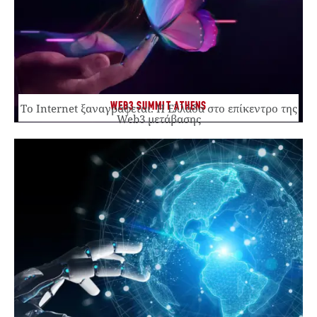
WEB3 SUMMIT ATHENS
Το Internet ξαναγράφεται. Η Ελλάδα στο επίκεντρο της
Web3 μετάβασης