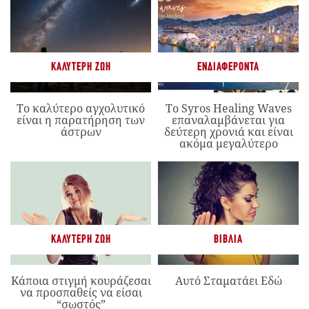
ΚΑΛΎΤΕΡΗ ΖΩΉ
ΕΝΔΙΑΦΈΡΟΝΤΑ
Το καλύτερο αγχολυτικό
Το Syros Healing Waves
είναι η παρατήρηση των
επαναλαμβάνεται για
άστρων
δεύτερη χρονιά και είναι
ακόμα μεγαλύτερο
ΚΑΛΎΤΕΡΗ ΖΩΉ
ΒΙΒΛΊΑ
Κάποια στιγμή κουράζεσαι
Αυτό Σταματάει Εδώ
να προσπαθείς να είσαι
“σωστός”