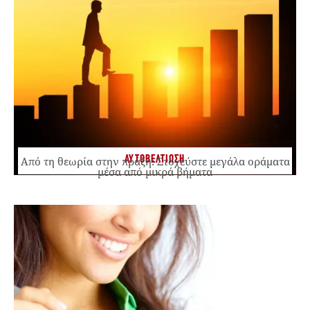
ΑΥΤΟΒΕΛΤΙΩΣΗ
Από τη θεωρία στην πράξη: Στοχεύστε μεγάλα οράματα
μέσα από μικρά βήματα