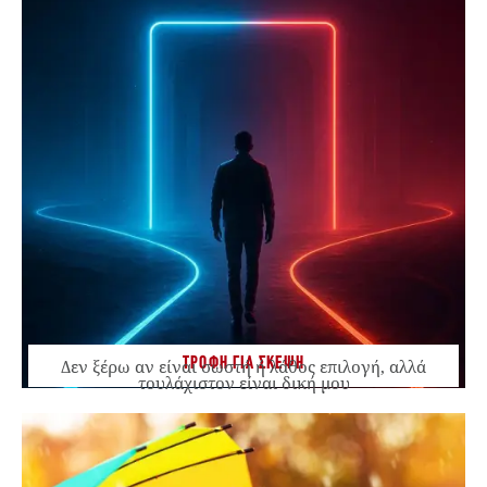
ΤΡΟΦΗ ΓΙΑ ΣΚΕΨΗ
Δεν ξέρω αν είναι σωστή ή λάθος επιλογή, αλλά
τουλάχιστον είναι δική μου