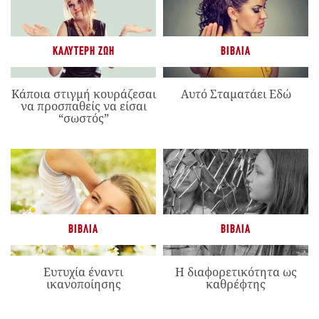
ΚΑΛΎΤΕΡΗ ΖΩΉ
ΒΙΒΛΊΑ
Κάποια στιγμή κουράζεσαι
Αυτό Σταματάει Εδώ
να προσπαθείς να είσαι
“σωστός”
ΒΙΒΛΊΑ
ΒΙΒΛΊΑ
Ευτυχία έναντι
Η διαφορετικότητα ως
ικανοποίησης
καθρέφτης