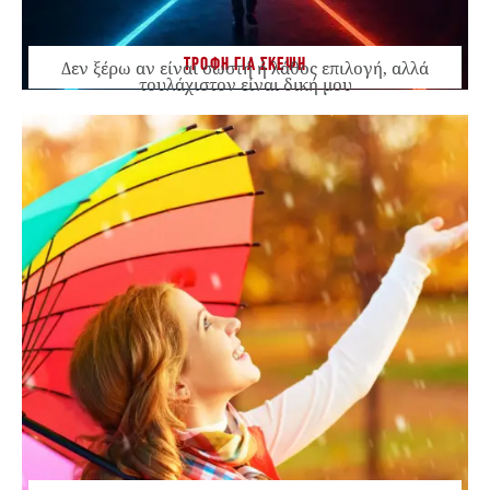
ΤΡΟΦΗ ΓΙΑ ΣΚΕΨΗ
Δεν ξέρω αν είναι σωστή ή λάθος επιλογή, αλλά
τουλάχιστον είναι δική μου