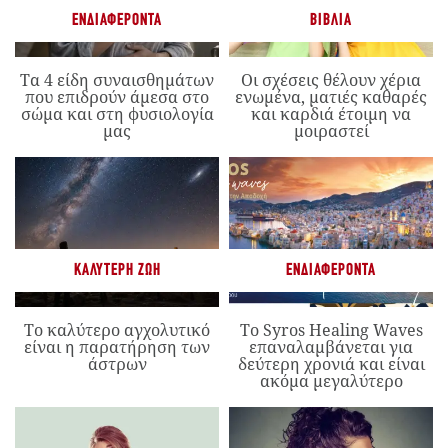
ΕΝΔΙΑΦΈΡΟΝΤΑ
ΒΙΒΛΊΑ
Τα 4 είδη συναισθημάτων
Οι σχέσεις θέλουν χέρια
που επιδρούν άμεσα στο
ενωμένα, ματιές καθαρές
σώμα και στη φυσιολογία
και καρδιά έτοιμη να
μας
μοιραστεί
ΚΑΛΎΤΕΡΗ ΖΩΉ
ΕΝΔΙΑΦΈΡΟΝΤΑ
Το καλύτερο αγχολυτικό
Το Syros Healing Waves
είναι η παρατήρηση των
επαναλαμβάνεται για
άστρων
δεύτερη χρονιά και είναι
ακόμα μεγαλύτερο