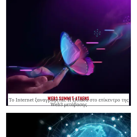
WEB3 SUMMIT ATHENS
Το Internet ξαναγράφεται. Η Ελλάδα στο επίκεντρο της
Web3 μετάβασης