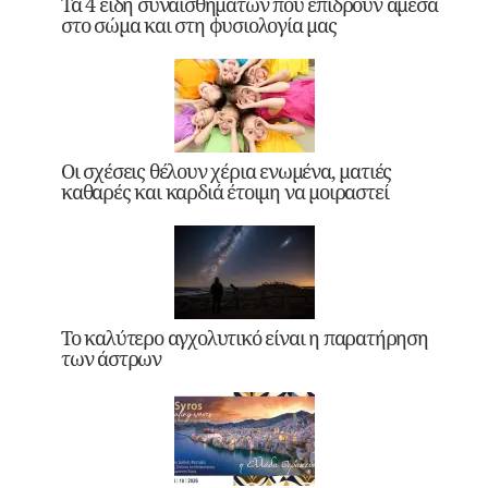
Τα 4 είδη συναισθημάτων που επιδρούν άμεσα
στο σώμα και στη φυσιολογία μας
Οι σχέσεις θέλουν χέρια ενωμένα, ματιές
καθαρές και καρδιά έτοιμη να μοιραστεί
Το καλύτερο αγχολυτικό είναι η παρατήρηση
των άστρων