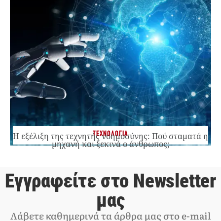
ΤΕΧΝΟΛΟΓΙΑ
Η εξέλιξη της τεχνητής νοημοσύνης: Πού σταματά η
μηχανή και ξεκινά ο άνθρωπος;
Εγγραφείτε στο Newsletter
μας
Λάβετε καθημερινά τα άρθρα μας στο e-mail