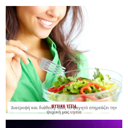
ΨΥΧΙΚΗ ΥΓΕΙΑ
Διατροφή και διάθεση: Πώς το φαγητό επηρεάζει την
ψυχική μας υγεία