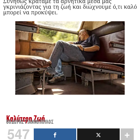
Συνήθως κρατάμε τα αρνητικά μέσα μας
γκρινιάζοντας για τη ζωή και διώχνουμε ό,τι καλό
μπορεί να προκύψει.
Καλύτερη Ζωή
ΘΟΔΩΡΉΣ ΓΙΑΝΝΌΠΟΥΛΟΣ
547