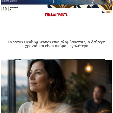
ΕΝΔΙΑΦΈΡΟΝΤΑ
Το Syros Healing Waves επαναλαμβάνεται για δεύτερη
χρονιά και είναι ακόμα μεγαλύτερο