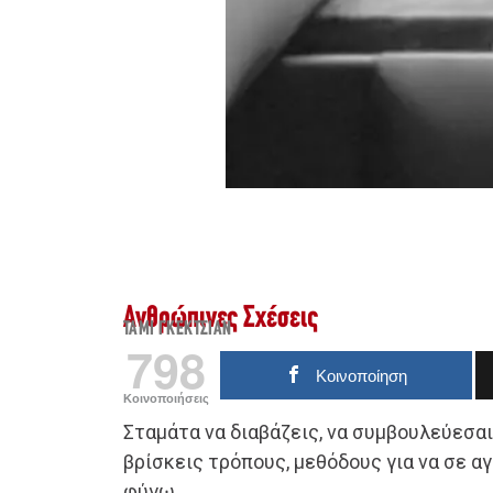
Ανθρώπινες Σχέσεις
ΤΆΜΙ ΓΚΕΚΤΣΙΆΝ
798
Κοινοποίηση
Κοινοποιήσεις
Σταμάτα να διαβάζεις, να συμβουλεύεσαι,
βρίσκεις τρόπους, μεθόδους για να σε αγ
φύγω.