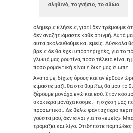
αληθινό, το γνήσιο, το αθώο
ολημερίς κλήσεις, γιατί δεν τρέμουμε ότ
δεν αναζητιόμαστε κάθε στιγμή. Αυτά μας
αυτά ακολουθούμε και εμείς. Δύσκολα θα 
βρεις δε θα έχει υποστηριχτές, για το π
γλυκιά μας ρουτίνα, πόσο τέλεια είναι η 
πόσο ρομαντική είναι η δική μας σιωπή.
Αγάπα με, δίχως όρους και αν έρθουν ώρ
είμαστε μαζί, θα στο θυμίζω, θα μου το θ
ξέρουμε μονάχα εγώ και εσύ. Στον κόσμο
σκακιέρα μονάχα κοσμεί ∙ η σχέση μας π
προσωπικοί. Δε θέλω φανταχτερό περιτύ
γούστα μου, δεν είναι για το «εμείς». 
τρομάζει και λίγο. Οτιδήποτε πομπώδες 