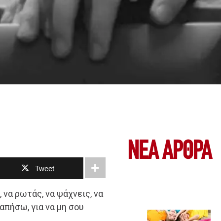
ΝΕΑ ΆΡΘΡΑ
Tweet
 να ρωτάς, να ψάχνεις, να
απήσω, για να μη σου