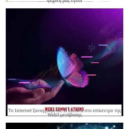
ψυχική μας υγεία
WEB3 SUMMIT ATHENS
Το Internet ξαναγράφεται. Η Ελλάδα στο επίκεντρο της
Web3 μετάβασης