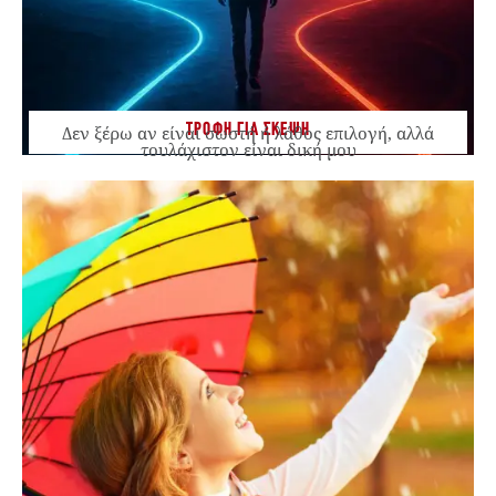
ΤΡΟΦΗ ΓΙΑ ΣΚΕΨΗ
Δεν ξέρω αν είναι σωστή ή λάθος επιλογή, αλλά
τουλάχιστον είναι δική μου