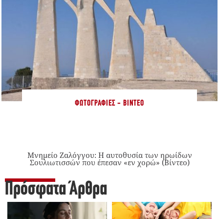
ΦΩΤΟΓΡΑΦΊΕΣ - ΒΊΝΤΕΟ
Μνημείο Ζαλόγγου: Η αυτοθυσία των ηρωίδων
Σουλιωτισσών που έπεσαν «εν χορώ» (Βίντεο)
Πρόσφατα Άρθρα