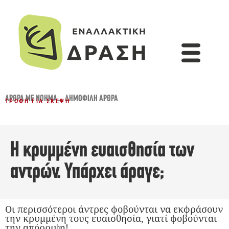
ΆΡΘΡΑ ΜΕ ΝΌΗΜΑ...
,
ΔΗΜΟΦΙΛΉ ΆΡΘΡΑ
ΤΡΟΦΉ ΓΙΑ ΣΚΈΨΗ
Η κρυμμένη ευαισθησία των
αντρών. Υπάρχει άραγε;
Οι περισσότεροι άντρες φοβούνται να εκφράσουν
την κρυμμένη τους ευαισθησία, γιατί φοβούνται
την απόρριψη!