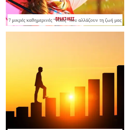
ΠΡΑΚΤΙΚΕΣ
7 μικρές καθημερινές “νίκες” που αλλάζουν τη ζωή μας