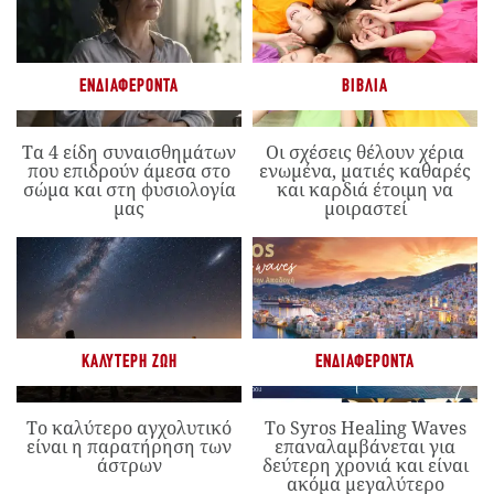
ΕΝΔΙΑΦΈΡΟΝΤΑ
ΒΙΒΛΊΑ
Τα 4 είδη συναισθημάτων
Οι σχέσεις θέλουν χέρια
που επιδρούν άμεσα στο
ενωμένα, ματιές καθαρές
σώμα και στη φυσιολογία
και καρδιά έτοιμη να
μας
μοιραστεί
ΚΑΛΎΤΕΡΗ ΖΩΉ
ΕΝΔΙΑΦΈΡΟΝΤΑ
Το καλύτερο αγχολυτικό
Το Syros Healing Waves
είναι η παρατήρηση των
επαναλαμβάνεται για
άστρων
δεύτερη χρονιά και είναι
ακόμα μεγαλύτερο