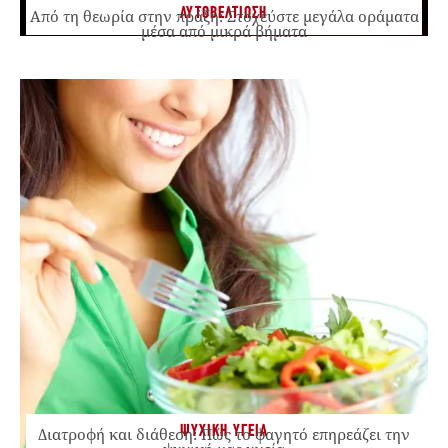
ΑΥΤΟΒΕΛΤΙΩΣΗ
Από τη θεωρία στην πράξη: Στοχεύστε μεγάλα οράματα
μέσα από μικρά βήματα
ΨΥΧΙΚΗ ΥΓΕΙΑ
Διατροφή και διάθεση: Πώς το φαγητό επηρεάζει την