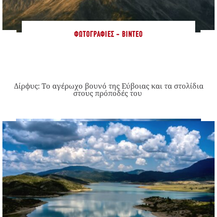
ΦΩΤΟΓΡΑΦΊΕΣ - ΒΊΝΤΕΟ
Δίρφυς: Το αγέρωχο βουνό της Εύβοιας και τα στολίδια
στους πρόποδές του