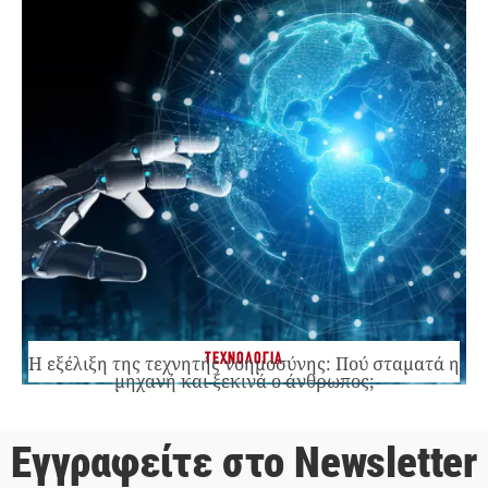
ΤΕΧΝΟΛΟΓΙΑ
Η εξέλιξη της τεχνητής νοημοσύνης: Πού σταματά η
μηχανή και ξεκινά ο άνθρωπος;
Εγγραφείτε στο Newsletter