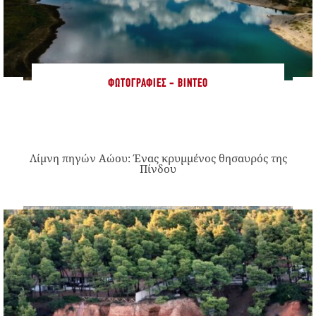
ΦΩΤΟΓΡΑΦΊΕΣ - ΒΊΝΤΕΟ
Λίμνη πηγών Αώου: Ένας κρυμμένος θησαυρός της
Πίνδου