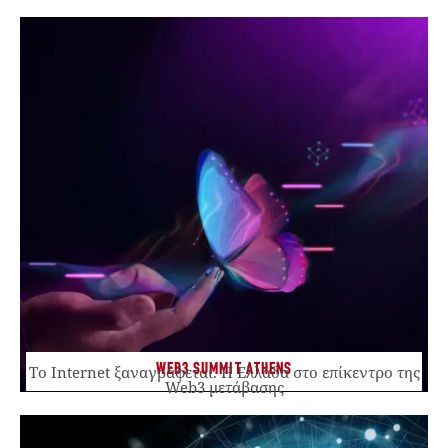
WEB3 SUMMIT ATHENS
Το Internet ξαναγράφεται. Η Ελλάδα στο επίκεντρο της
Web3 μετάβασης