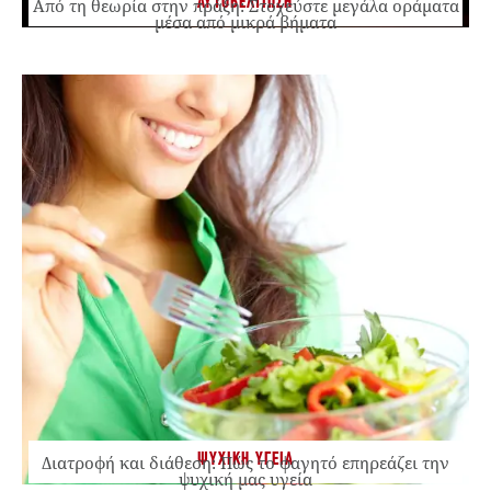
ΑΥΤΟΒΕΛΤΙΩΣΗ
Από τη θεωρία στην πράξη: Στοχεύστε μεγάλα οράματα
μέσα από μικρά βήματα
ΨΥΧΙΚΗ ΥΓΕΙΑ
Διατροφή και διάθεση: Πώς το φαγητό επηρεάζει την
ψυχική μας υγεία