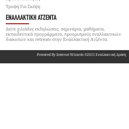
Τροφή Για Σκέψη
ΕΝΑΛΛΑΚΤΙΚΉ ΑΤΖΈΝΤΑ
Δείτε χιλιάδες εκδηλώσεις, σεμινάρια, μαθήματα,
εκπαιδευτικά προγράμματα, προορισμούς εναλλακτικών
διακοπών και retreats στην Εναλλακτική Ατζέντα.
Powered By Internet Wizards ©2021 Εναλλακτική Δράση