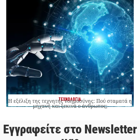
ΤΕΧΝΟΛΟΓΙΑ
Η εξέλιξη της τεχνητής νοημοσύνης: Πού σταματά η
μηχανή και ξεκινά ο άνθρωπος;
Εγγραφείτε στο Newsletter