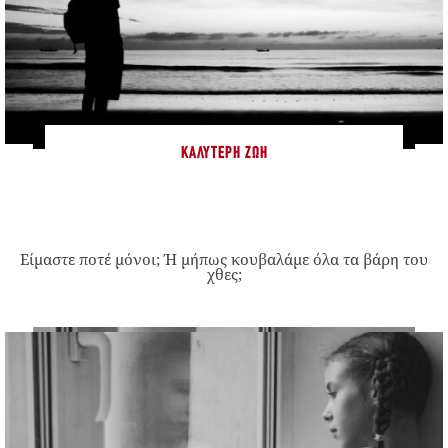
ΚΑΛΎΤΕΡΗ ΖΩΉ
Είμαστε ποτέ μόνοι; Ή μήπως κουβαλάμε όλα τα βάρη του
χθες;