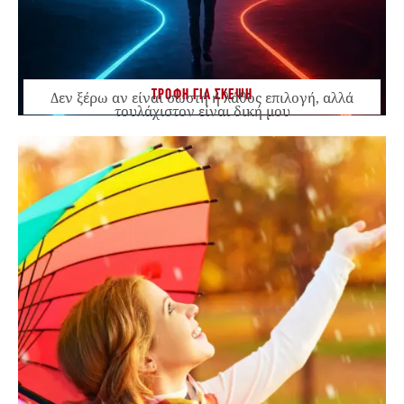
ΤΡΟΦΗ ΓΙΑ ΣΚΕΨΗ
Δεν ξέρω αν είναι σωστή ή λάθος επιλογή, αλλά
τουλάχιστον είναι δική μου