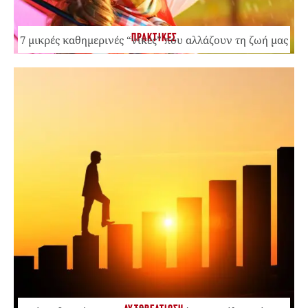
ΠΡΑΚΤΙΚΕΣ
7 μικρές καθημερινές “νίκες” που αλλάζουν τη ζωή μας