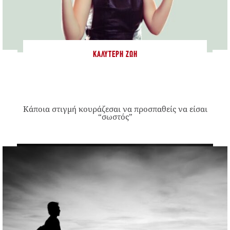
ΚΑΛΎΤΕΡΗ ΖΩΉ
Κάποια στιγμή κουράζεσαι να προσπαθείς να είσαι
“σωστός”