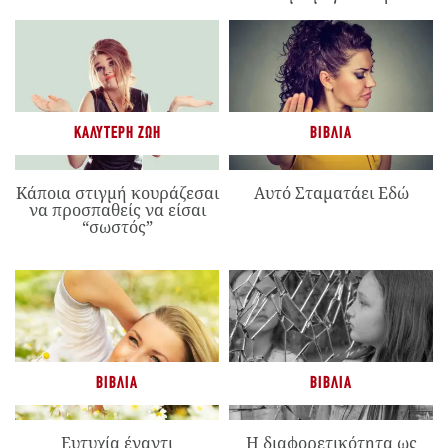
ΚΑΛΎΤΕΡΗ ΖΩΉ
ΒΙΒΛΊΑ
Κάποια στιγμή κουράζεσαι
Αυτό Σταματάει Εδώ
να προσπαθείς να είσαι
“σωστός”
ΒΙΒΛΊΑ
ΒΙΒΛΊΑ
Ευτυχία έναντι
Η διαφορετικότητα ως