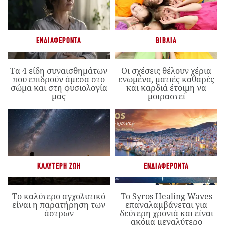
ΕΝΔΙΑΦΈΡΟΝΤΑ
ΒΙΒΛΊΑ
Τα 4 είδη συναισθημάτων
Οι σχέσεις θέλουν χέρια
που επιδρούν άμεσα στο
ενωμένα, ματιές καθαρές
σώμα και στη φυσιολογία
και καρδιά έτοιμη να
μας
μοιραστεί
ΚΑΛΎΤΕΡΗ ΖΩΉ
ΕΝΔΙΑΦΈΡΟΝΤΑ
Το καλύτερο αγχολυτικό
Το Syros Healing Waves
είναι η παρατήρηση των
επαναλαμβάνεται για
άστρων
δεύτερη χρονιά και είναι
ακόμα μεγαλύτερο