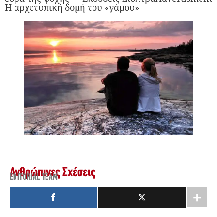
Η αρχετυπική δομή του «γάμου»
Ανθρώπινες Σχέσεις
EDITORIAL TEAM