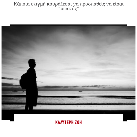
Κάποια στιγμή κουράζεσαι να προσπαθείς να είσαι
“σωστός”
ΚΑΛΎΤΕΡΗ ΖΩΉ