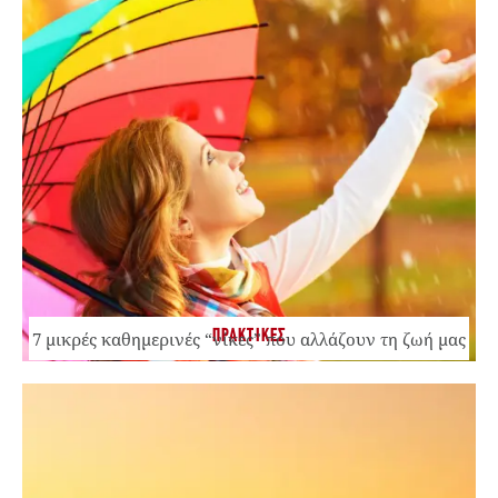
ΠΡΑΚΤΙΚΕΣ
7 μικρές καθημερινές “νίκες” που αλλάζουν τη ζωή μας