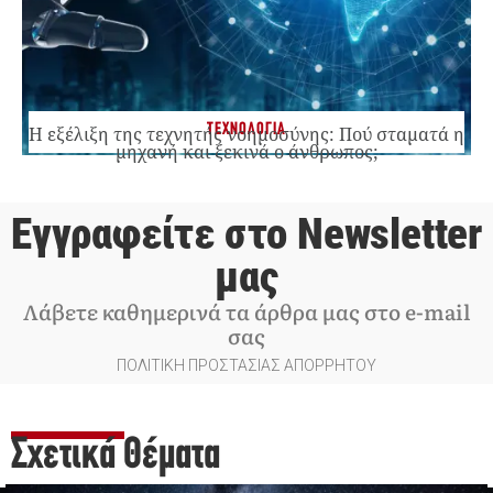
ΤΕΧΝΟΛΟΓΙΑ
Η εξέλιξη της τεχνητής νοημοσύνης: Πού σταματά η
μηχανή και ξεκινά ο άνθρωπος;
Εγγραφείτε στο Newsletter
μας
Λάβετε καθημερινά τα άρθρα μας στο e-mail
σας
ΠΟΛΙΤΙΚΗ ΠΡΟΣΤΑΣΙΑΣ ΑΠΟΡΡΗΤΟΥ
Σχετικά Θέματα