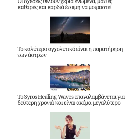
Οι σχέσεις θέλουν χέρια ενωμένα, ματιές
καθαρές και καρδιά έτοιμη να μοιραστεί
Το καλύτερο αγχολυτικό είναι η παρατήρηση
των άστρων
Το Syros Healing Waves επαναλαμβάνεται για
δεύτερη χρονιά και είναι ακόμα μεγαλύτερο