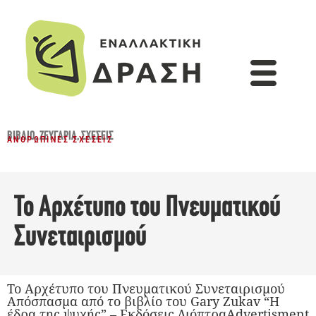
ΒΙΒΛΊΟ
,
ΖΕΥΓΆΡΙΑ
,
ΣΧΈΣΕΙΣ
ΑΝΘΡΏΠΙΝΕΣ ΣΧΈΣΕΙΣ
Το Αρχέτυπο του Πνευματικού
Συνεταιρισμού
Το Αρχέτυπο του Πνευματικού Συνεταιρισμού
Απόσπασμα από το βιβλίο του Gary Zukav “Η
έδρα της ψυχής” – Εκδόσεις ΔιόπτραAdvertisment