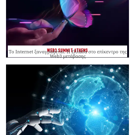
WEB3 SUMMIT ATHENS
Το Internet ξαναγράφεται. Η Ελλάδα στο επίκεντρο της
Web3 μετάβασης