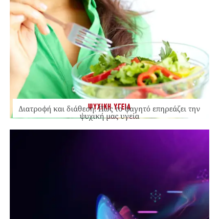
ΨΥΧΙΚΗ ΥΓΕΙΑ
Διατροφή και διάθεση: Πώς το φαγητό επηρεάζει την
ψυχική μας υγεία