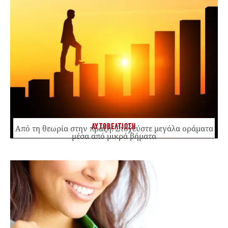
ΑΥΤΟΒΕΛΤΙΩΣΗ
Από τη θεωρία στην πράξη: Στοχεύστε μεγάλα οράματα
μέσα από μικρά βήματα