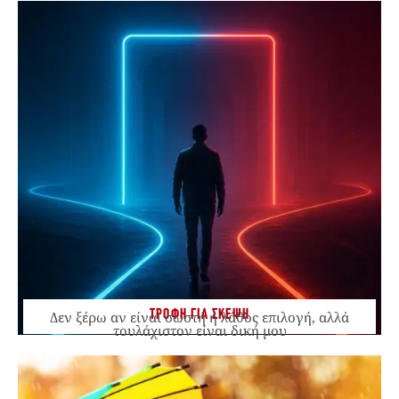
ΤΡΟΦΗ ΓΙΑ ΣΚΕΨΗ
Δεν ξέρω αν είναι σωστή ή λάθος επιλογή, αλλά
τουλάχιστον είναι δική μου