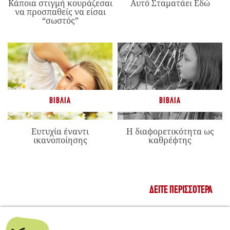
Κάποια στιγμή κουράζεσαι
Αυτό Σταματάει Εδώ
να προσπαθείς να είσαι
“σωστός”
ΒΙΒΛΊΑ
ΒΙΒΛΊΑ
Ευτυχία έναντι
Η διαφορετικότητα ως
ικανοποίησης
καθρέφτης
ΔΕΊΤΕ ΠΕΡΙΣΣΌΤΕΡΑ