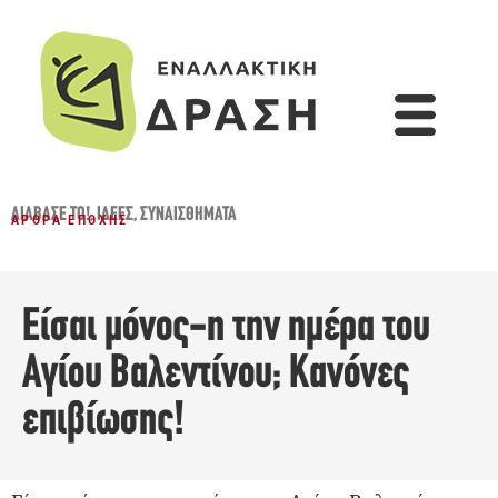
ΔΙΆΒΑΣΈ ΤΟ!
,
ΙΔΈΕΣ
,
ΣΥΝΑΙΣΘΉΜΑΤΑ
ΆΡΘΡΑ ΕΠΟΧΉΣ
Είσαι μόνος-η την ημέρα του
Αγίου Βαλεντίνου; Κανόνες
επιβίωσης!