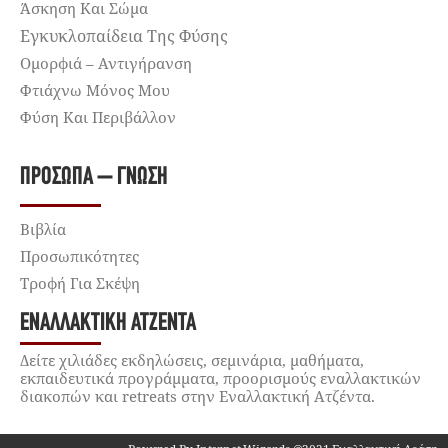
Άσκηση Και Σώμα
Εγκυκλοπαίδεια Της Φύσης
Ομορφιά – Αντιγήρανση
Φτιάχνω Μόνος Μου
Φύση Και Περιβάλλον
ΠΡΌΣΩΠΑ – ΓΝΏΣΗ
Βιβλία
Προσωπικότητες
Τροφή Για Σκέψη
ΕΝΑΛΛΑΚΤΙΚΉ ΑΤΖΈΝΤΑ
Δείτε χιλιάδες εκδηλώσεις, σεμινάρια, μαθήματα,
εκπαιδευτικά προγράμματα, προορισμούς εναλλακτικών
διακοπών και retreats στην Εναλλακτική Ατζέντα.