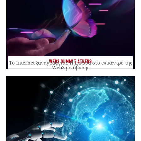
WEB3 SUMMIT ATHENS
Το Internet ξαναγράφεται. Η Ελλάδα στο επίκεντρο της
Web3 μετάβασης