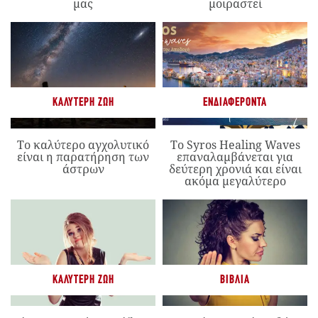
μας
μοιραστεί
ΚΑΛΎΤΕΡΗ ΖΩΉ
ΕΝΔΙΑΦΈΡΟΝΤΑ
Το καλύτερο αγχολυτικό
Το Syros Healing Waves
είναι η παρατήρηση των
επαναλαμβάνεται για
άστρων
δεύτερη χρονιά και είναι
ακόμα μεγαλύτερο
ΚΑΛΎΤΕΡΗ ΖΩΉ
ΒΙΒΛΊΑ