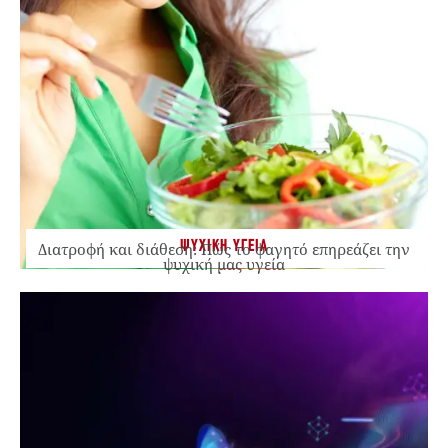
ΨΥΧΙΚΗ ΥΓΕΙΑ
Διατροφή και διάθεση: Πώς το φαγητό επηρεάζει την
ψυχική μας υγεία