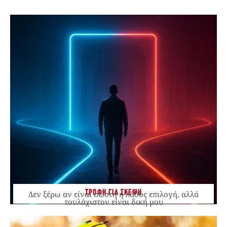
ΤΡΟΦΗ ΓΙΑ ΣΚΕΨΗ
Δεν ξέρω αν είναι σωστή ή λάθος επιλογή, αλλά
τουλάχιστον είναι δική μου