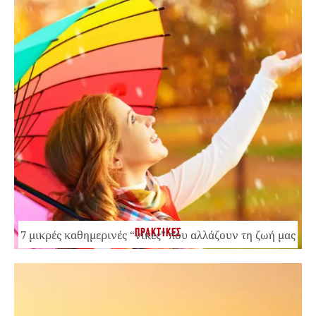
ΠΡΑΚΤΙΚΕΣ
7 μικρές καθημερινές “νίκες” που αλλάζουν τη ζωή μας