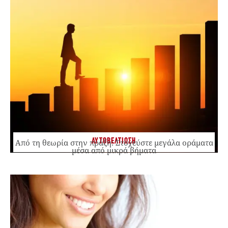
ΑΥΤΟΒΕΛΤΙΩΣΗ
Από τη θεωρία στην πράξη: Στοχεύστε μεγάλα οράματα
μέσα από μικρά βήματα