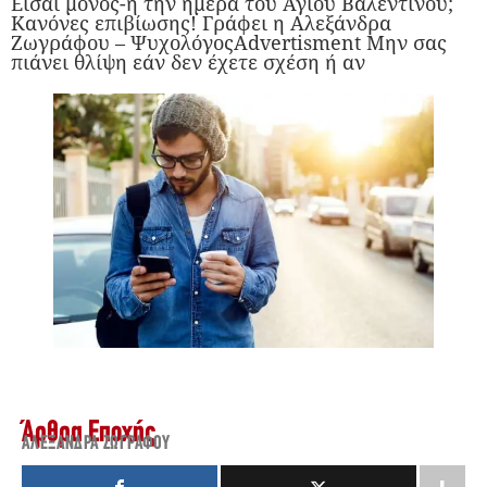
Είσαι μόνος-η την ημέρα του Αγίου Βαλεντίνου;
Κανόνες επιβίωσης! Γράφει η Αλεξάνδρα
Ζωγράφου – ΨυχολόγοςAdvertisment Μην σας
πιάνει θλίψη εάν δεν έχετε σχέση ή αν
Άρθρα Εποχής
ΑΛΕΞΆΝΔΡΑ ΖΩΓΡΆΦΟΥ