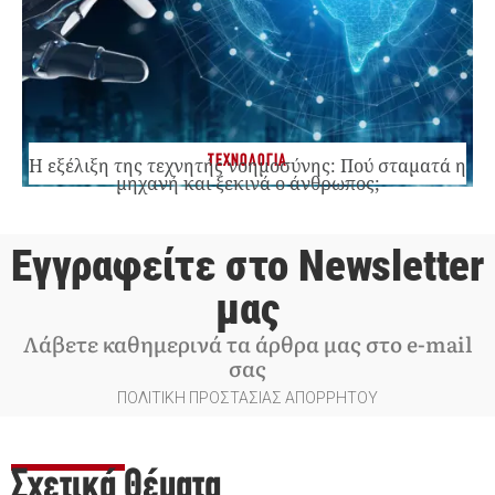
ΤΕΧΝΟΛΟΓΙΑ
Η εξέλιξη της τεχνητής νοημοσύνης: Πού σταματά η
μηχανή και ξεκινά ο άνθρωπος;
Εγγραφείτε στο Newsletter
μας
Λάβετε καθημερινά τα άρθρα μας στο e-mail
σας
ΠΟΛΙΤΙΚΗ ΠΡΟΣΤΑΣΙΑΣ ΑΠΟΡΡΗΤΟΥ
Σχετικά Θέματα